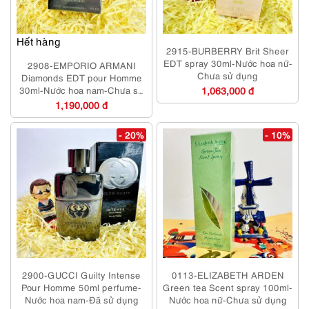
Hết hàng
2915-BURBERRY Brit Sheer
EDT spray 30ml-Nước hoa nữ-
2908-EMPORIO ARMANI
Chưa sử dụng
Diamonds EDT pour Homme
30ml-Nước hoa nam-Chưa sử
1,063,000 đ
dụng
1,190,000 đ
- 20%
- 10%
2900-GUCCI Guilty Intense
0113-ELIZABETH ARDEN
Pour Homme 50ml perfume-
Green tea Scent spray 100ml-
Nước hoa nam-Đã sử dụng
Nước hoa nữ-Chưa sử dụng