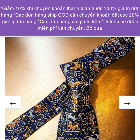
0
*Giảm 10% khi chuyển khoản thanh toán trước 100% giá trị đơn
DANH MỤC
hàng *Các đơn hàng ship COD cần chuyển khoản đặt cọc 20%
giá trị đơn hàng *Các đơn hàng có giá trị trên 1.5 triệu sẽ được
Trang chủ
KHĂN, CÀ VẠT
CRAVAT/CÀ VẠT
1272-
miễn phí vận chuyển.
Bỏ qua
Caravat-SALVATORE FERRAGAMO silk tie-Gần như mới