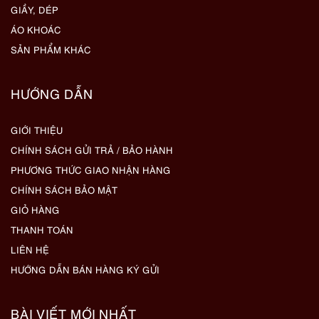
GIẦY, DÉP
ÁO KHOÁC
SẢN PHẨM KHÁC
HƯỚNG DẪN
GIỚI THIỆU
CHÍNH SÁCH GỬI TRẢ / BẢO HÀNH
PHƯƠNG THỨC GIAO NHẬN HÀNG
CHÍNH SÁCH BẢO MẬT
GIỎ HÀNG
THANH TOÁN
LIÊN HỆ
HƯỚNG DẪN BÁN HÀNG KÝ GỬI
BÀI VIẾT MỚI NHẤT