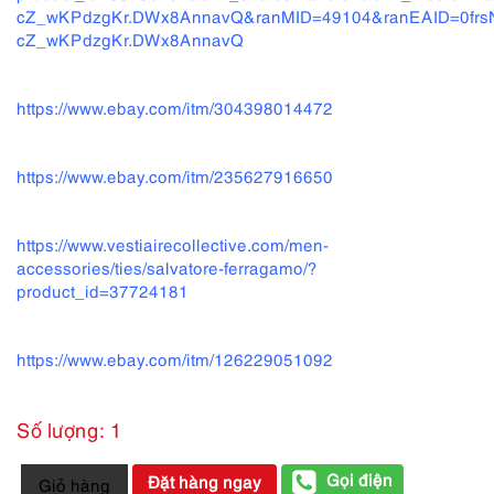
cZ_wKPdzgKr.DWx8AnnavQ&ranMID=49104&ranEAID=0frsNr
cZ_wKPdzgKr.DWx8AnnavQ
https://www.ebay.com/itm/304398014472
https://www.ebay.com/itm/235627916650
https://www.vestiairecollective.com/men-
accessories/ties/salvatore-ferragamo/?
product_id=37724181
https://www.ebay.com/itm/126229051092
Số lượng: 1
1272-
Gọi điện
Đặt hàng ngay
Giỏ hàng