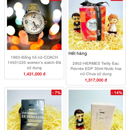
Hết hàng
1963-Đồng hồ nữ-COACH
14501220 women’s watch-Đã
2902-HERMES Twilly Eau
sử dụng
Poivrée EDP 30ml-Nước hoa
1,431,000 đ
nữ-Chưa sử dụng
1,317,000 đ
- 7%
- 14%