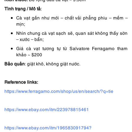
2,290,000 ₫.
là:
Tình trạng / Mô tả
:
1,582,000 ₫.
Cà vạt gần như mới – chất vải phẳng phiu – mềm –
mịn;
Nhìn chung cà vạt sạch sẽ, quan sát không thấy sờn
– xước – bẩn;
Giá cà vạt tương tự từ Salvatore Ferragamo tham
khảo ~ $200
Bảo quản
: giặt khô, không giặt nước.
Reference links:
https://www.ferragamo.com/shop/us/en/search/?q=tie
https://www.ebay.com/itm/223978815461
https://www.ebay.com/itm/196583091794?