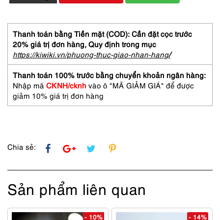
Caravat-
SALVATORE
FERRAGAMO
silk
Thanh toán bằng Tiền mặt (COD): Cần đặt cọc trước
tie-
20% giá trị đơn hàng,
Quy định trong mục
Gần
https://kiwiki.vn/phuong-thuc-giao-nhan-hang
/
như
mới
Thanh toán 100% trước bằng chuyển khoản ngân hàng:
số
Nhập mã
CKNH/cknh
vào ô "MÃ GIẢM GIÁ" để được
lượng
giảm 10% giá trị đơn hàng
Chia sẻ:
Sản phẩm liên quan
- 10%
- 14%