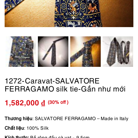
1272-Caravat-SALVATORE
FERRAGAMO silk tie-Gần như mới
(30% off )
1,582,000
₫
Giá
Giá
gốc
hiện
Thương hiệu
: SALVATORE FERRAGAMO – Made in Italy
Chất liệu
: 100% Silk
là:
tại
Kích thước:
Bề rộng đầu cà vạt ~ 9.5cm