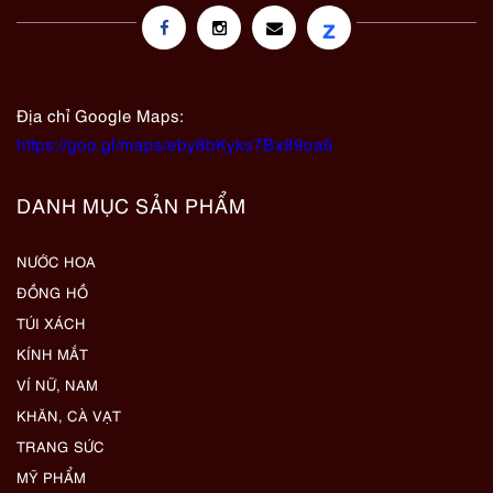
z
Địa chỉ Google Maps:
https://goo.gl/maps/eby8bKyks7Bx89oa6
DANH MỤC SẢN PHẨM
NƯỚC HOA
ĐỒNG HỒ
TÚI XÁCH
KÍNH MẮT
VÍ NỮ, NAM
KHĂN, CÀ VẠT
TRANG SỨC
MỸ PHẨM