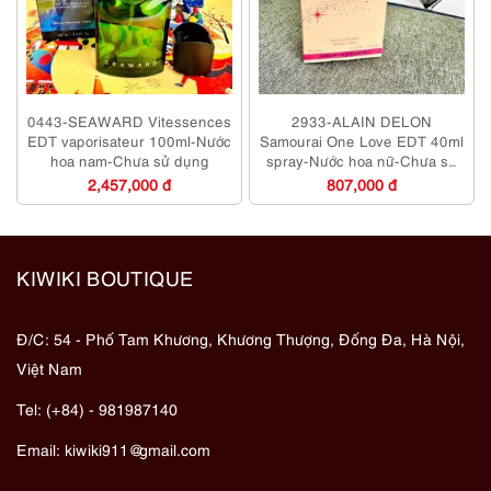
0443-SEAWARD Vitessences
2933-ALAIN DELON
EDT vaporisateur 100ml-Nước
Samourai One Love EDT 40ml
hoa nam-Chưa sử dụng
spray-Nước hoa nữ-Chưa sử
dụng
2,457,000 đ
807,000 đ
KIWIKI BOUTIQUE
Đ/C: 54 - Phố Tam Khương, Khương Thượng, Đống Đa, Hà Nội,
Việt Nam
Tel: (+84) - 981987140
Email:
kiwiki911@gmail.com