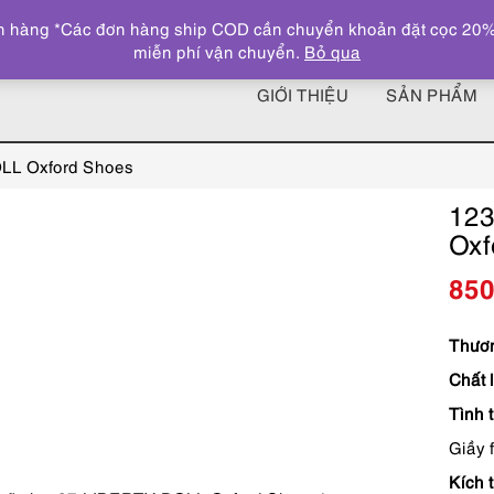
 hàng *Các đơn hàng ship COD cần chuyển khoản đặt cọc 20% giá
miễn phí vận chuyển.
Bỏ qua
GIỚI THIỆU
SẢN PHẨM
OLL Oxford Shoes
123
Oxf
85
Thươn
Chất l
Tình 
Giầy 
Kích 