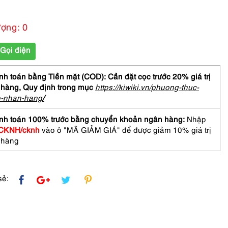
ượng: 0
Gọi điện
h toán bằng Tiền mặt (COD): Cần đặt cọc trước 20% giá trị
 hàng,
Quy định trong mục
https://kiwiki.vn/phuong-thuc-
o-nhan-hang
/
nh toán 100% trước bằng chuyển khoản ngân hàng:
Nhập
CKNH/cknh
vào ô "MÃ GIẢM GIÁ" để được giảm 10% giá trị
 hàng
sẻ: