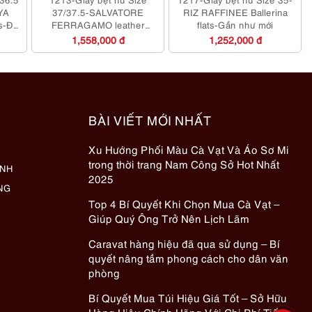
YA
37/37.5-SALVATORE
RIZ RAFFINEE Ballerina
s-Đã
FERRAGAMO leather
flats-Gần như mới
Loafers-Đã sử dụng
1,558,000 đ
1,252,000 đ
BÀI VIẾT MỚI NHẤT
Xu Hướng Phối Màu Cà Vạt Và Áo Sơ Mi
trong thời trang Nam Công Sở Hot Nhất
ÀNH
2025
NG
Top 4 Bí Quyết Khi Chọn Mua Cà Vạt –
Giúp Quý Ông Trở Nên Lịch Lãm
Caravat hàng hiệu đã qua sử dụng – Bí
quyết nâng tầm phong cách cho dân văn
phòng
Bí Quyết Mua Túi Hiệu Giá Tốt – Sở Hữu
Hàng Hiệu Chính Hãng Với Chi Phí Tiết