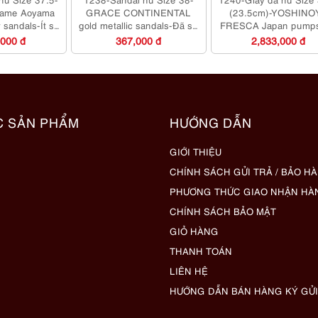
ame Aoyama
GRACE CONTINENTAL
(23.5cm)-YOSHINO
 sandals-Ít sử
gold metallic sandals-Đã sử
FRESCA Japan pump
há mới
dụng
sử dụng/Khá mới
,000 đ
367,000 đ
2,833,000 đ
C SẢN PHẨM
HƯỚNG DẪN
GIỚI THIỆU
CHÍNH SÁCH GỬI TRẢ / BẢO H
PHƯƠNG THỨC GIAO NHẬN HÀ
CHÍNH SÁCH BẢO MẬT
GIỎ HÀNG
THANH TOÁN
LIÊN HỆ
HƯỚNG DẪN BÁN HÀNG KÝ GỬI