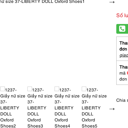
Số l
Than
đơn
gia
Tha
mã
đơn
Chia 