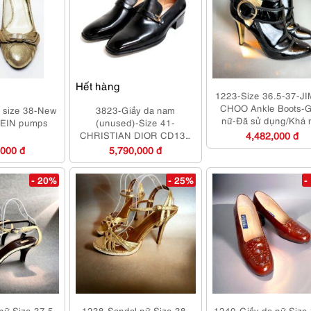
Hết hàng
1223-Size 36.5-37-J
CHOO Ankle Boots-G
 size 38-New
3823-Giầy da nam
nữ-Đã sử dụng/Khá 
EIN pumps
(unused)-Size 41-
CHRISTIAN DIOR CD130
4,482,000 đ
men’s shoes 25.5cm
,000 đ
5,790,000 đ
- 20%
- 25%
-
nữ Size 37.5-
1238-Sandal nữ Size 38-
1240-Giầy da nữ Size