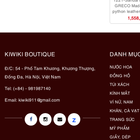
GRECO Mad
python leather
dụng/K
1,558
KIWIKI BOUTIQUE
DANH MỤ
NƯỚC HOA
Đ/C: 54 - Phố Tam Khương, Khương Thượng,
ĐỒNG HỒ
Đống Đa, Hà Nội, Việt Nam
TÚI XÁCH
Tel: (+84) - 981987140
KÍNH MẮT
Email:
kiwiki911@gmail.com
VÍ NỮ, NAM
KHĂN, CÀ VẠT
z
TRANG SỨC
MỸ PHẨM
GIẦY, DÉP