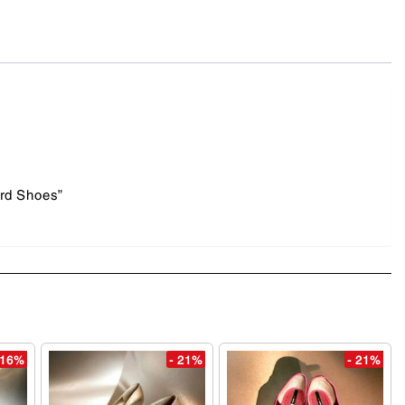
ord Shoes”
 16%
- 21%
- 21%