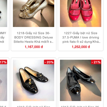
IMMY
1218-Giầy nữ Size 36-
1227-Giầy bệt nữ Size
iầy
BODY DRESSING Deluxe
37.5-PUMA I love driving
mới
Stiletto Heels-Khá mới/Ít sử
pink flats-Ít sử dụng/Khá
dụng
mới
1,167,000 đ
1,252,000 đ
 17%
- 20%
- 21%
 36.5
1213-Giầy bệt nữ Size
1217-Giầy bệt nữ Size 35-