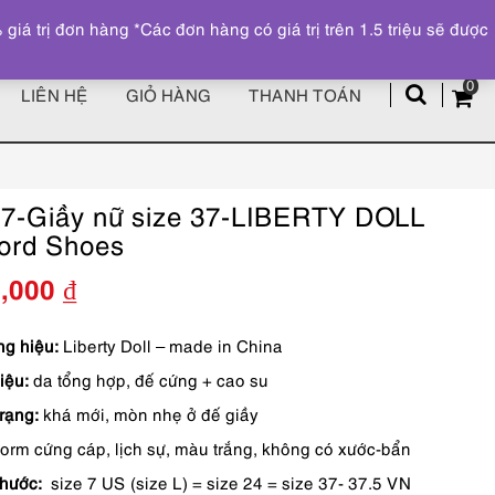
Đăng ký
Tài khoản
z
 trị đơn hàng *Các đơn hàng có giá trị trên 1.5 triệu sẽ được
0
LIÊN HỆ
GIỎ HÀNG
THANH TOÁN
7-Giầy nữ size 37-LIBERTY DOLL
ord Shoes
0,000
₫
g hiệu:
Liberty Doll – made in China
iệu:
da tổng hợp, đế cứng + cao su
trạng:
khá mới, mòn nhẹ ở đế giầy
form cứng cáp, lịch sự, màu trắng, không có xước-bẩn
thước:
size 7 US (size L) = size 24 = size 37- 37.5 VN