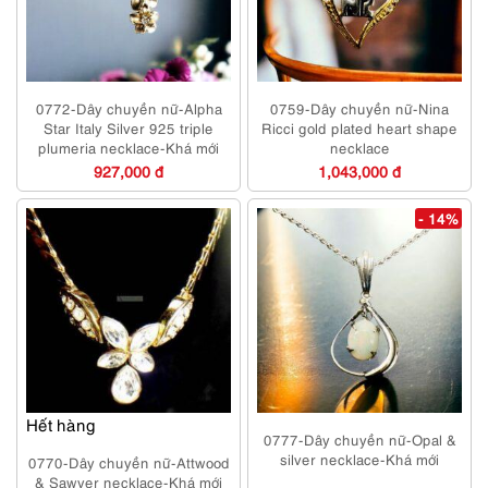
0772-Dây chuyền nữ-Alpha
0759-Dây chuyền nữ-Nina
Star Italy Silver 925 triple
Ricci gold plated heart shape
plumeria necklace-Khá mới
necklace
927,000 đ
1,043,000 đ
- 14%
Hết hàng
0777-Dây chuyền nữ-Opal &
silver necklace-Khá mới
0770-Dây chuyền nữ-Attwood
& Sawyer necklace-Khá mới