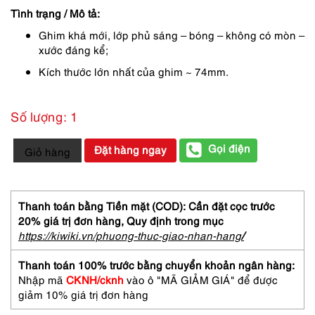
150,000 ₫.
là:
Tình trạng / Mô tả:
113,000 ₫.
Ghim khá mới, lớp phủ sáng – bóng – không có mòn –
xước đáng kể;
Kích thước lớn nhất của ghim ~ 74mm.
Số lượng: 1
0977-
Gọi điện
Đặt hàng ngay
Giỏ hàng
Ghim
cài
áo-
Silver
Thanh toán bằng Tiền mặt (COD): Cần đặt cọc trước
&
20% giá trị đơn hàng,
Quy định trong mục
gold
https://kiwiki.vn/phuong-thuc-giao-nhan-hang
/
color
brooch-
Thanh toán 100% trước bằng chuyển khoản ngân hàng:
Khá
Nhập mã
CKNH/cknh
vào ô "MÃ GIẢM GIÁ" để được
mới
giảm 10% giá trị đơn hàng
số