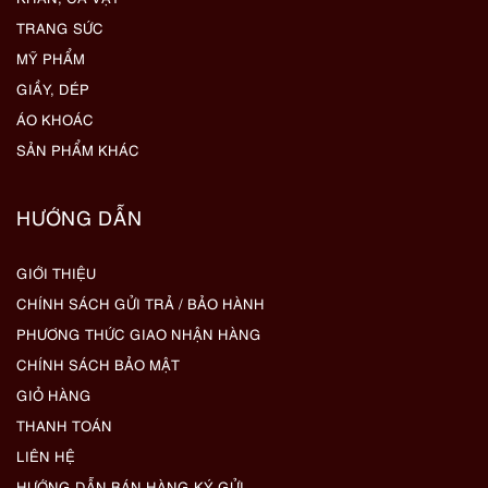
TRANG SỨC
MỸ PHẨM
GIẦY, DÉP
ÁO KHOÁC
SẢN PHẨM KHÁC
HƯỚNG DẪN
GIỚI THIỆU
CHÍNH SÁCH GỬI TRẢ / BẢO HÀNH
PHƯƠNG THỨC GIAO NHẬN HÀNG
CHÍNH SÁCH BẢO MẬT
GIỎ HÀNG
THANH TOÁN
LIÊN HỆ
HƯỚNG DẪN BÁN HÀNG KÝ GỬI