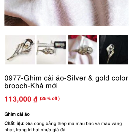
0977-Ghim cài áo-Silver & gold color
brooch-Khá mới
(25% off )
113,000
₫
Giá
Giá
gốc
hiện
Ghim cài áo
Chất liệu:
Gia công bằng thép mạ màu bạc và màu vàng
là:
tại
nhạt, trang trí hạt nhựa giả đá