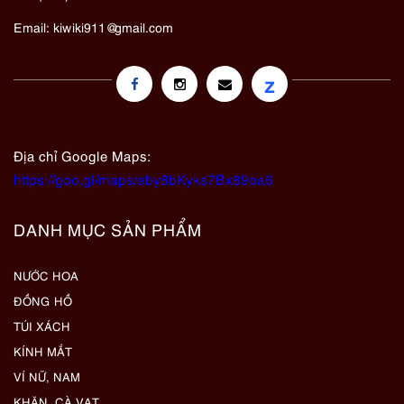
Email:
kiwiki911@gmail.com
z
Địa chỉ Google Maps:
https://goo.gl/maps/eby8bKyks7Bx89oa6
DANH MỤC SẢN PHẨM
NƯỚC HOA
ĐỒNG HỒ
TÚI XÁCH
KÍNH MẮT
VÍ NỮ, NAM
KHĂN, CÀ VẠT