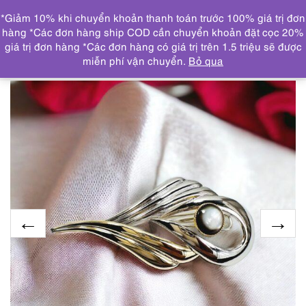
0
*Giảm 10% khi chuyển khoản thanh toán trước 100% giá trị đơn
DANH MỤC
hàng *Các đơn hàng ship COD cần chuyển khoản đặt cọc 20%
giá trị đơn hàng *Các đơn hàng có giá trị trên 1.5 triệu sẽ được
Trang chủ
TRANG SỨC
KHUYÊN TAI
0977-Ghim cài
miễn phí vận chuyển.
Bỏ qua
áo-Silver & gold color brooch-Khá mới