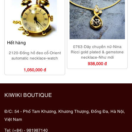
Hết hàng
0763-Dây chuyền nữ-Nina
Ricci gold plated & gemstone
2120-Đồng hồ đeo cổ-Orient
necklace-Như mới
automatic necklace-watch
938,000 đ
1,050,000 đ
KIWIKI BOUTIQUE
Đ/C: 54 - Phố Tam Khương, Khương Thượng, Đống Đa, Hà Nội,
Việt Nam
Tel: (+84) - 981987140