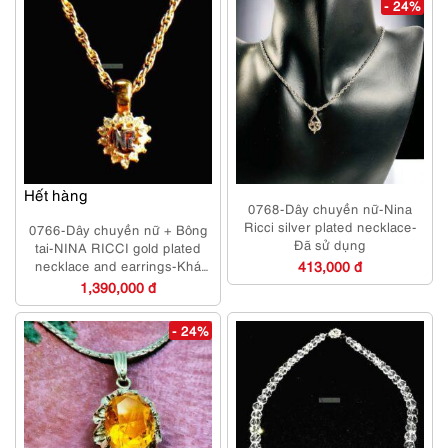
- 24%
Hết hàng
0768-Dây chuyền nữ-Nina
Ricci silver plated necklace-
0766-Dây chuyền nữ + Bông
Đã sử dụng
tai-NINA RICCI gold plated
necklace and earrings-Khá
413,000 đ
mới
1,390,000 đ
- 24%