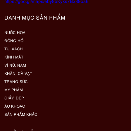
https://goo.gl/maps/eby8bKyks7Bx89oa6
DANH MỤC SẢN PHẨM
NƯỚC HOA
ĐỒNG HỒ
TÚI XÁCH
KÍNH MẮT
VÍ NỮ, NAM
KHĂN, CÀ VẠT
TRANG SỨC
MỸ PHẨM
GIẦY, DÉP
ÁO KHOÁC
SẢN PHẨM KHÁC