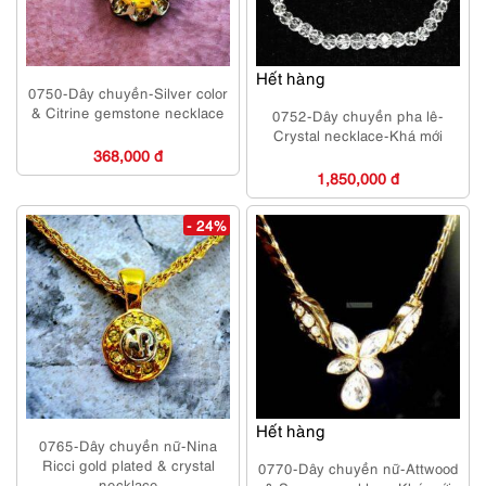
Hết hàng
0750-Dây chuyền-Silver color
& Citrine gemstone necklace
0752-Dây chuyền pha lê-
Crystal necklace-Khá mới
368,000 đ
1,850,000 đ
- 24%
Hết hàng
0765-Dây chuyền nữ-Nina
Ricci gold plated & crystal
0770-Dây chuyền nữ-Attwood
necklace