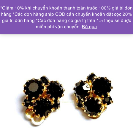
0
*Giảm 10% khi chuyển khoản thanh toán trước 100% giá trị đơn
DANH MỤC
hàng *Các đơn hàng ship COD cần chuyển khoản đặt cọc 20%
giá trị đơn hàng *Các đơn hàng có giá trị trên 1.5 triệu sẽ được
Trang chủ
TRANG SỨC
KHUYÊN TAI
0908-Bông tai
miễn phí vận chuyển.
Bỏ qua
nữ-Gem stones and gold plated clip earrings-Khá mới