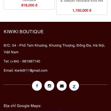
& Sawyer necklace-Khá mới
818,000 đ
1,150,000 đ
KIWIKI BOUTIQUE
Đ/C: 54 - Phố Tam Khương, Khương Thượng, Đống Đa, Hà Nội,
Việt Nam
Tel: (+84) - 981987140
Email:
kiwiki911@gmail.com
z
Địa chỉ Google Maps: