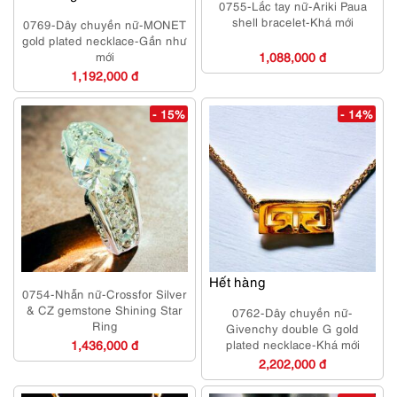
0755-Lắc tay nữ-Ariki Paua
shell bracelet-Khá mới
0769-Dây chuyền nữ-MONET
gold plated necklace-Gần như
mới
1,088,000 đ
1,192,000 đ
- 15%
- 14%
Hết hàng
0754-Nhẫn nữ-Crossfor Silver
& CZ gemstone Shining Star
0762-Dây chuyền nữ-
Ring
Givenchy double G gold
1,436,000 đ
plated necklace-Khá mới
2,202,000 đ