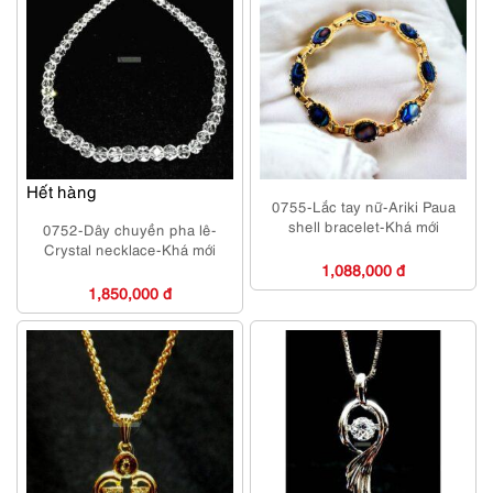
Hết hàng
0755-Lắc tay nữ-Ariki Paua
shell bracelet-Khá mới
0752-Dây chuyền pha lê-
Crystal necklace-Khá mới
1,088,000 đ
1,850,000 đ