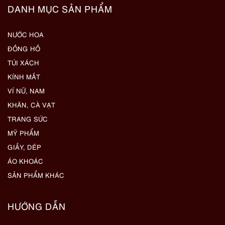
DANH MỤC SẢN PHẨM
NƯỚC HOA
ĐỒNG HỒ
TÚI XÁCH
KÍNH MẮT
VÍ NỮ, NAM
KHĂN, CÀ VẠT
TRANG SỨC
MỸ PHẨM
GIẦY, DÉP
ÁO KHOÁC
SẢN PHẨM KHÁC
HƯỚNG DẪN