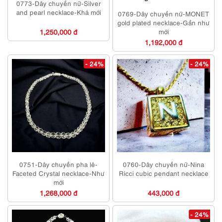
0773-Dây chuyền nữ-Silver
and pearl necklace-Khá mới
0769-Dây chuyền nữ-MONET
gold plated necklace-Gần như
1,250,000 đ
mới
1,192,000 đ
- 24%
- 24%
0751-Dây chuyền pha lê-
0760-Dây chuyền nữ-Nina
Faceted Crystal necklace-Như
Ricci cubic pendant necklace
mới
1,268,000 đ
443,000 đ
- 24%