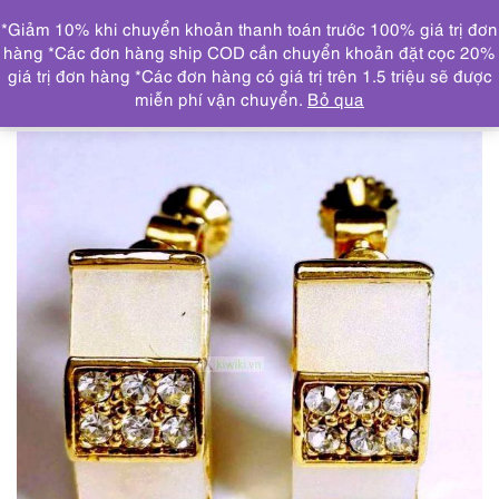
0
*Giảm 10% khi chuyển khoản thanh toán trước 100% giá trị đơn
DANH MỤC
hàng *Các đơn hàng ship COD cần chuyển khoản đặt cọc 20%
giá trị đơn hàng *Các đơn hàng có giá trị trên 1.5 triệu sẽ được
Trang chủ
TRANG SỨC
KHUYÊN TAI
0890-Bông tai
miễn phí vận chuyển.
Bỏ qua
nữ-Gold plated and gem stones clip earrings-Khá mới