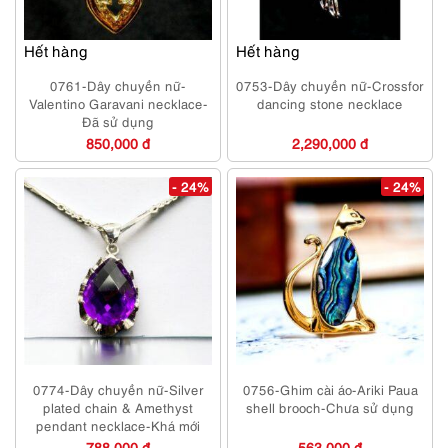
Hết hàng
Hết hàng
0761-Dây chuyền nữ-
0753-Dây chuyền nữ-Crossfor
Valentino Garavani necklace-
dancing stone necklace
Đã sử dụng
850,000 đ
2,290,000 đ
- 24%
- 24%
0774-Dây chuyền nữ-Silver
0756-Ghim cài áo-Ariki Paua
plated chain & Amethyst
shell brooch-Chưa sử dụng
pendant necklace-Khá mới
788,000 đ
563,000 đ