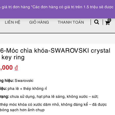
Đăng ký
Tài khoản
z
 trị đơn hàng *Các đơn hàng có giá trị trên 1.5 triệu sẽ được
0
LIÊN HỆ
GIỎ HÀNG
THANH TOÁN
6-Móc chìa khóa-SWAROVSKI crystal
l key ring
0,000
₫
g hiệu:
Swarovski
iệu:
pha lê + thép không rỉ
trạng:
chưa sử dụng, hạt pha lê sáng, không xước – sứt;
thép móc khóa có xước dăm nhỏ, không đáng kể – đã được
bóng sạch hơn ảnh chụp