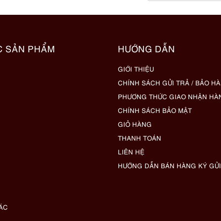
C SẢN PHẨM
HƯỚNG DẪN
GIỚI THIỆU
CHÍNH SÁCH GỬI TRẢ / BẢO H
PHƯƠNG THỨC GIAO NHẬN HÀ
CHÍNH SÁCH BẢO MẬT
GIỎ HÀNG
THANH TOÁN
LIÊN HỆ
HƯỚNG DẪN BÁN HÀNG KÝ GỬI
ÁC