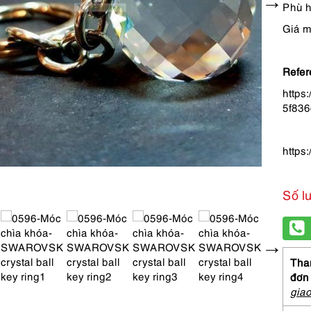
Phù h
Giá m
Refer
https
5f83
https
Số l
Than
đơn
gia