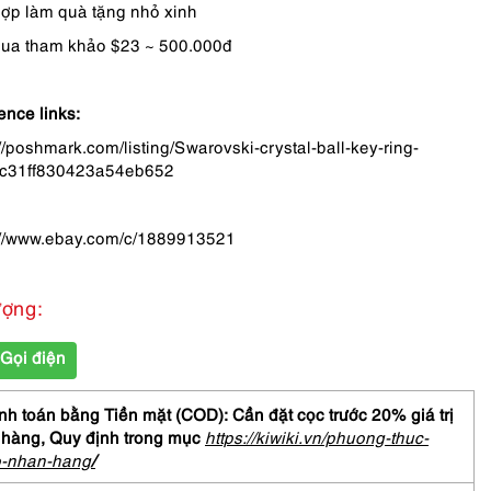
ợp làm quà tặng nhỏ xinh
ua tham khảo $23 ~ 500.000đ
ence links:
://poshmark.com/listing/Swarovski-crystal-ball-key-ring-
6c31ff830423a54eb652
://www.ebay.com/c/1889913521
ượng:
Gọi điện
h toán bằng Tiền mặt (COD): Cần đặt cọc trước 20% giá trị
 hàng,
Quy định trong mục
https://kiwiki.vn/phuong-thuc-
o-nhan-hang
/