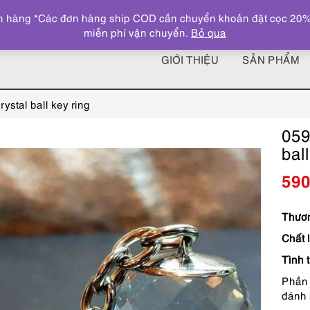
 hàng *Các đơn hàng ship COD cần chuyển khoản đặt cọc 20% giá
miễn phí vận chuyển.
Bỏ qua
GIỚI THIỆU
SẢN PHẨM
tal ball key ring
059
bal
59
Thươn
Chất l
Tình 
Phần 
đánh 