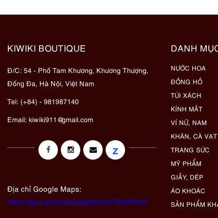
KIWIKI BOUTIQUE
DANH MỤ
NƯỚC HOA
Đ/C: 54 - Phố Tam Khương, Khương Thượng,
ĐỒNG HỒ
Đống Đa, Hà Nội, Việt Nam
TÚI XÁCH
Tel: (+84) - 981987140
KÍNH MẮT
Email:
kiwiki911@gmail.com
VÍ NỮ, NAM
KHĂN, CÀ VẠT
z
TRANG SỨC
MỸ PHẨM
GIẦY, DÉP
Địa chỉ Google Maps:
ÁO KHOÁC
https://goo.gl/maps/eby8bKyks7Bx89oa6
SẢN PHẨM KH