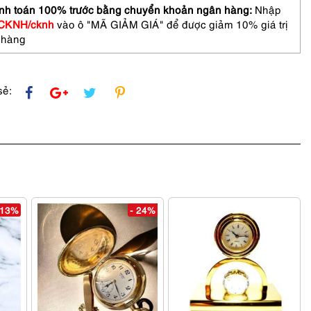
nh toán 100% trước bằng chuyển khoản ngân hàng:
Nhập
CKNH/cknh
vào ô "MÃ GIẢM GIÁ" để được giảm 10% giá trị
 hàng
sẻ:
 13%
- 24%