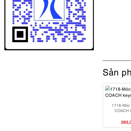
Sản ph
1718-Móc 
COACH k
263,