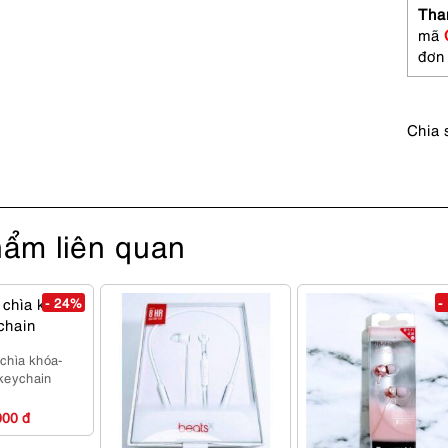
Tha
mã
đơn
Chia 
ẩm liên quan
- 24%
-
chìa khóa-
eychain
000 đ