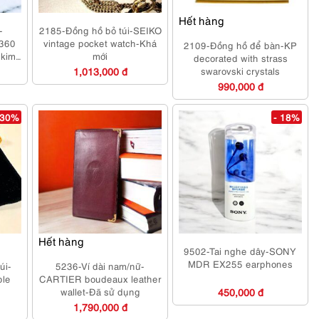
Hết hàng
-
2185-Đồng hồ bỏ túi-SEIKO
360
vintage pocket watch-Khá
2109-Đồng hồ để bàn-KP
 kim
mới
decorated with strass
1,013,000 đ
swarovski crystals
990,000 đ
 30%
- 18%
Hết hàng
9502-Tai nghe dây-SONY
MDR EX255 earphones
úi-
5236-Ví dài nam/nữ-
ble
CARTIER boudeaux leather
wallet-Đã sử dụng
450,000 đ
1,790,000 đ