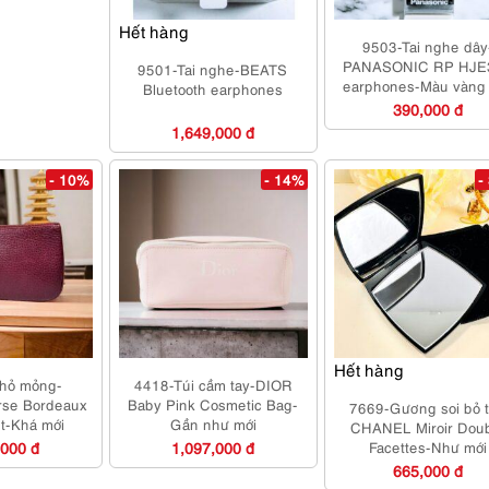
Hết hàng
9503-Tai nghe dây
PANASONIC RP HJE
9501-Tai nghe-BEATS
earphones-Màu vàng
Bluetooth earphones
hoặc đỏ
390,000 đ
1,649,000 đ
- 10%
- 14%
-
Hết hàng
nhỏ mỏng-
4418-Túi cầm tay-DIOR
se Bordeaux
Baby Pink Cosmetic Bag-
7669-Gương soi bỏ t
et-Khá mới
Gần như mới
CHANEL Miroir Dou
,000 đ
1,097,000 đ
Facettes-Như mới
665,000 đ