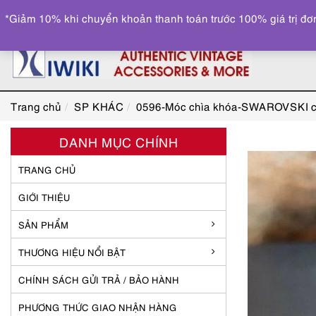
*Giảm 10% khi chuyển khoản thanh toán trước 100% giá trị đơn
Trang chủ
SP KHÁC
0596-Móc chìa khóa-SWAROVSKI crys
DANH MỤC CHÍNH
TRANG CHỦ
GIỚI THIỆU
SẢN PHẨM
THƯƠNG HIỆU NỔI BẬT
CHÍNH SÁCH GỬI TRẢ / BẢO HÀNH
PHƯƠNG THỨC GIAO NHẬN HÀNG