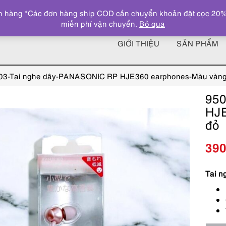
 hàng *Các đơn hàng ship COD cần chuyển khoản đặt cọc 20% giá
miễn phí vận chuyển.
Bỏ qua
GIỚI THIỆU
SẢN PHẨM
03-Tai nghe dây-PANASONIC RP HJE360 earphones-Màu vàng
950
HJE
đỏ
39
Tai n