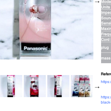
Mode
Units
Impe
Soun
Sensit
Maxi
Freq
Cord 
plug
mass
Refer
https
https
blac