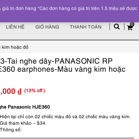
Đăng ký
Tài khoản
z
 trị đơn hàng *Các đơn hàng có giá trị trên 1.5 triệu sẽ được
0
LIÊN HỆ
GIỎ HÀNG
THANH TOÁN
 kim hoặc đỏ
3-Tai nghe dây-PANASONIC RP
360 earphones-Màu vàng kim hoặc
(13% off )
0,000
₫
Giá
Giá
gốc
hiện
ghe Panasonic HJE360
Hiện tại chỉ còn 02 chiếc màu đỏ và 02 chiếc màu vàng kim.
là:
tại
Giá tham khảo ~ $34.
450,000 ₫.
là:
Thông số:
390,000 ₫.