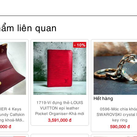
ẩm liên quan
- 10%
Hết hàng
1719-Ví đựng thẻ-LOUIS
VUITTON epi leather
IER 4 Keys
0596-Móc chìa khó
Pocket Organiser-Khá mới
undy Calfskin
SWAROVSKI crystal b
ựng khoá-Mới
3,591,000 đ
key ring
0%
,000 đ
590,000 đ