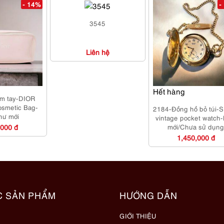
- 14%
-
3545
Liên hệ
Hết hàng
ầm tay-DIOR
osmetic Bag-
2184-Đồng hồ bỏ túi-
hư mới
vintage pocket watch
,000 đ
mới/Chưa sử dụn
1,450,000 đ
C SẢN PHẨM
HƯỚNG DẪN
GIỚI THIỆU