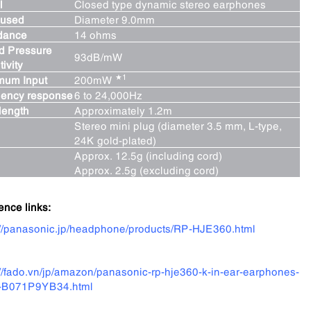
l
Closed type dynamic stereo earphones
 used
Diameter 9.0mm
dance
14 ohms
d Pressure
93dB/mW
ivity
★1
mum Input
200mW
uency response
6 to 24,000Hz
length
Approximately 1.2m
Stereo mini plug (diameter 3.5 mm, L-type,
24K gold-plated)
Approx. 12.5g (including cord)
Approx. 2.5g (excluding cord)
ence links:
://panasonic.jp/headphone/products/RP-HJE360.html
://fado.vn/jp/amazon/panasonic-rp-hje360-k-in-ear-earphones-
k-B071P9YB34.html