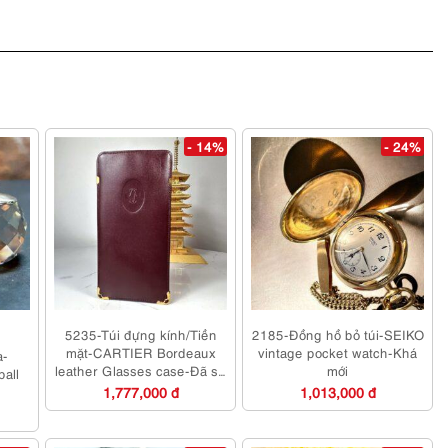
- 14%
- 24%
5235-Túi đựng kính/Tiền
2185-Đồng hồ bỏ túi-SEIKO
mặt-CARTIER Bordeaux
vintage pocket watch-Khá
a-
leather Glasses case-Đã sử
mới
all
dụng
1,777,000 đ
1,013,000 đ