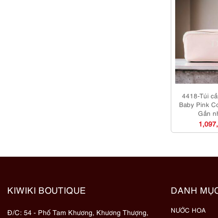
4418-Túi c
Baby Pink C
Gần n
1,097
KIWIKI BOUTIQUE
DANH MỤ
NƯỚC HOA
Đ/C: 54 - Phố Tam Khương, Khương Thượng,