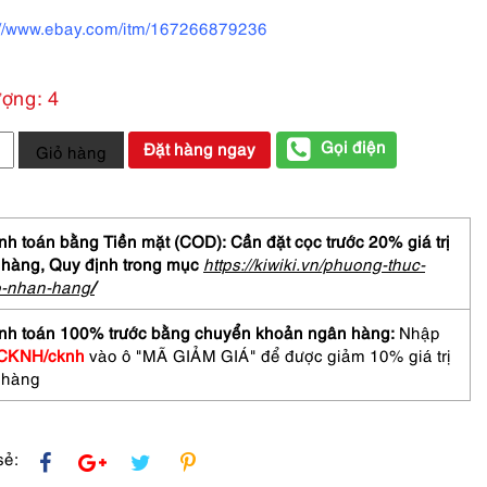
://www.ebay.com/itm/167266879236
ượng: 4
Gọi điện
Đặt hàng ngay
Giỏ hàng
SONIC
h toán bằng Tiền mặt (COD): Cần đặt cọc trước 20% giá trị
 hàng,
Quy định trong mục
https://kiwiki.vn/phuong-thuc-
60
o-nhan-hang
/
ones-
nh toán 100% trước bằng chuyển khoản ngân hàng:
Nhập
CKNH/cknh
vào ô "MÃ GIẢM GIÁ" để được giảm 10% giá trị
 hàng
sẻ: