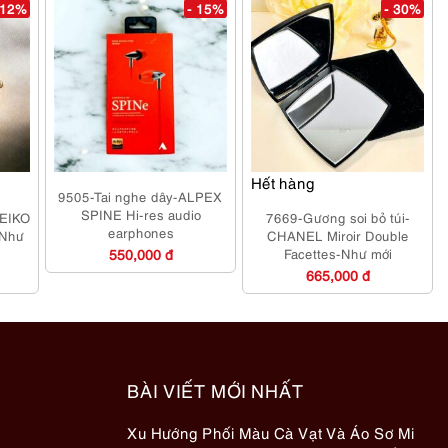
 12%
- 15%
- 30%
Hết hàng
9505-Tai nghe dây-ALPEX
SPINE Hi-res audio
SEIKO
7669-Gương soi bỏ túi-
earphones
-Như
CHANEL Miroir Double
g
550,000 đ
Facettes-Như mới
665,000 đ
BÀI VIẾT MỚI NHẤT
Xu Hướng Phối Màu Cà Vạt Và Áo Sơ Mi