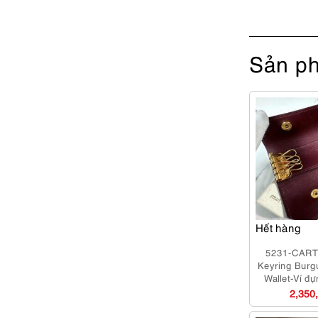
Sản ph
Hết hàng
5231-CART
Keyring Burg
Wallet-Ví đ
10
2,350