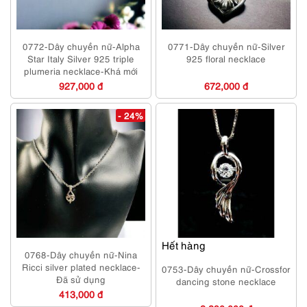
0772-Dây chuyền nữ-Alpha
0771-Dây chuyền nữ-Silver
Star Italy Silver 925 triple
925 floral necklace
plumeria necklace-Khá mới
927,000 đ
672,000 đ
- 24%
Hết hàng
0768-Dây chuyền nữ-Nina
Ricci silver plated necklace-
0753-Dây chuyền nữ-Crossfor
Đã sử dụng
dancing stone necklace
413,000 đ