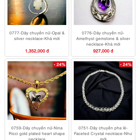
0777-Dây chuyền nữ-Opal &
0776-Dây chuyền nữ-
silver necklace-Khá mới
Amethyst gemstone & silver
necklace-Khá mới
1,352,000 đ
927,000 đ
- 24%
- 24%
0759-Dây chuyền nữ-Nina
0751-Dây chuyền pha lê-
Ricci gold plated heart shape
Faceted Crystal necklace-Như
necklace
mới