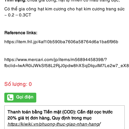
Có thể gia công hạt kim cương cho hạt kim cương trang sức
~ 0.2 – 0.3CT
Reference links:
https://item.fril.jp/4af10b590ba7606a58764d6a1ba6f96b
https://www.mercari.com/jp/items/m56894458398/?
fbclid=IwAR0iJWkSf58L2RjJ0pdw8hXSqDIquIM7Le2w7_eX
Số lượng: 0
Gọi điện
Thanh toán bằng Tiền mặt (COD): Cần đặt cọc trước
20% giá trị đơn hàng,
Quy định trong mục
https://kiwiki.vn/phuong-thuc-giao-nhan-hang
/