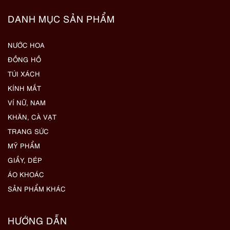
DANH MỤC SẢN PHẨM
NƯỚC HOA
ĐỒNG HỒ
TÚI XÁCH
KÍNH MẮT
VÍ NỮ, NAM
KHĂN, CÀ VẠT
TRANG SỨC
MỸ PHẨM
GIẦY, DÉP
ÁO KHOÁC
SẢN PHẨM KHÁC
HƯỚNG DẪN