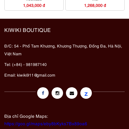
1,043,000 đ
1,268,000 đ
KIWIKI BOUTIQUE
Đ/C: 54 - Phố Tam Khương, Khương Thượng, Đống Đa, Hà Nội,
Việt Nam
Tel: (+84) - 981987140
Email:
kiwiki911@gmail.com
z
Địa chỉ Google Maps:
https://goo.gl/maps/eby8bKyks7Bx89oa6