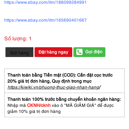
https://www.ebay.com/itm/186099284991
https://www.ebay.com/itm/165690401667
Số lượng: 1
0540-
Gọi điện
Đặt hàng ngay
Giỏ hàng
Nước
hoa-
Nina
Ricci
Thanh toán bằng Tiền mặt (COD): Cần đặt cọc trước
L'air
20% giá trị đơn hàng,
Quy định trong mục
du
https://kiwiki.vn/phuong-thuc-giao-nhan-hang
/
temps
6ml-
Thanh toán 100% trước bằng chuyển khoản ngân hàng:
Chưa
Nhập mã
CKNH/cknh
vào ô "MÃ GIẢM GIÁ" để được
sử
giảm 10% giá trị đơn hàng
dụng
số
lượng