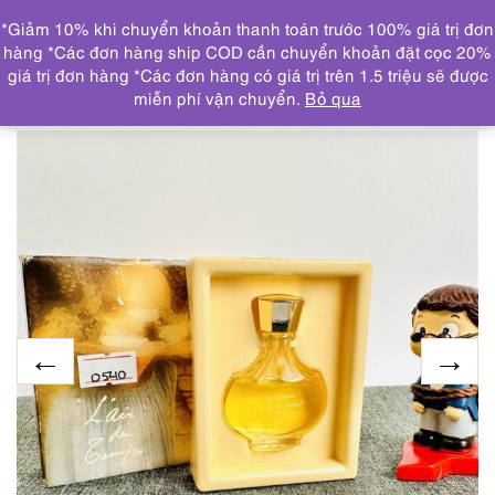
0
*Giảm 10% khi chuyển khoản thanh toán trước 100% giá trị đơn
DANH MỤC
hàng *Các đơn hàng ship COD cần chuyển khoản đặt cọc 20%
giá trị đơn hàng *Các đơn hàng có giá trị trên 1.5 triệu sẽ được
Trang chủ
NƯỚC HOA
CHAI NHỎ/MINI(≤ 15ml)
0540-
miễn phí vận chuyển.
Bỏ qua
Nước hoa-Nina Ricci L’air du temps 6ml-Chưa sử dụng