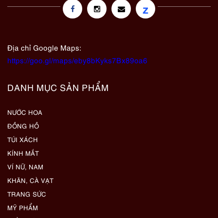
z
Địa chỉ Google Maps:
https://goo.gl/maps/eby8bKyks7Bx89oa6
DANH MỤC SẢN PHẨM
NƯỚC HOA
ĐỒNG HỒ
TÚI XÁCH
KÍNH MẮT
VÍ NỮ, NAM
KHĂN, CÀ VẠT
TRANG SỨC
MỸ PHẨM