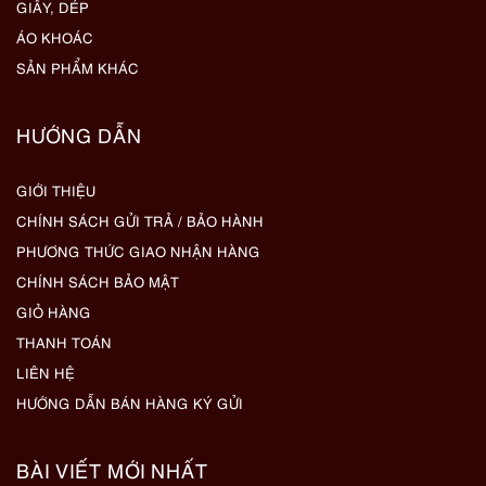
GIẦY, DÉP
ÁO KHOÁC
SẢN PHẨM KHÁC
HƯỚNG DẪN
GIỚI THIỆU
CHÍNH SÁCH GỬI TRẢ / BẢO HÀNH
PHƯƠNG THỨC GIAO NHẬN HÀNG
CHÍNH SÁCH BẢO MẬT
GIỎ HÀNG
THANH TOÁN
LIÊN HỆ
HƯỚNG DẪN BÁN HÀNG KÝ GỬI
BÀI VIẾT MỚI NHẤT