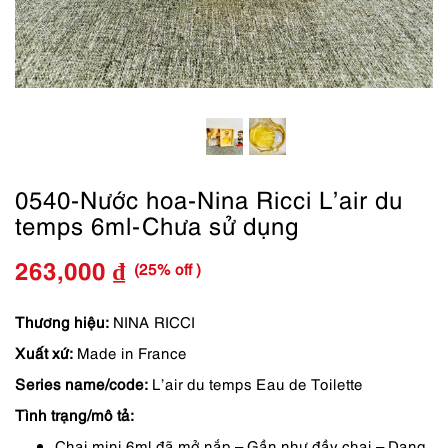
0540-Nước hoa-Nina Ricci L’air du
temps 6ml-Chưa sử dụng
(25% off )
263,000
₫
Giá
Giá
gốc
hiện
Thương hiệu:
NINA RICCI
Xuất xứ:
Made in France
là:
tại
Series name/code:
L’air du temps Eau de Toilette
350,000 ₫.
là:
Tình trạng/mô tả:
263,000 ₫.
Chai mini 6ml đã mở nắp – Gần như đầy chai – Dạng