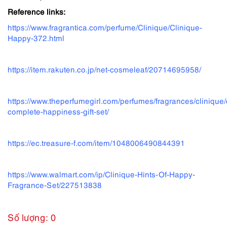
Reference links:
https://www.fragrantica.com/perfume/Clinique/Clinique-
Happy-372.html
https://item.rakuten.co.jp/net-cosmeleaf/20714695958/
https://www.theperfumegirl.com/perfumes/fragrances/clinique/
complete-happiness-gift-set/
https://ec.treasure-f.com/item/1048006490844391
https://www.walmart.com/ip/Clinique-Hints-Of-Happy-
Fragrance-Set/227513838
Số lượng: 0