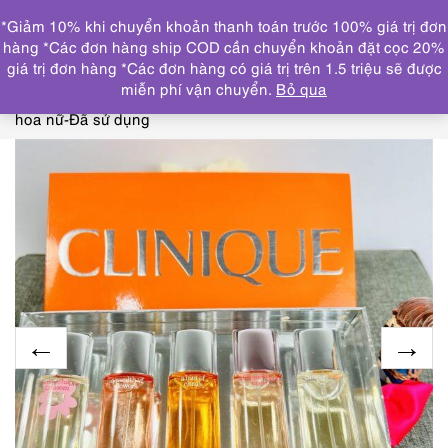
0
*Giảm 10% khi chuyển khoản thanh toán trước 100% giá trị đơn
DANH MỤC
hàng *Các đơn hàng ship COD cần chuyển khoản đặt cọc 20%
giá trị đơn hàng *Các đơn hàng có giá trị trên 1.5 triệu sẽ được
Trang chủ
NƯỚC HOA
CHAI NHỎ/MINI(≤ 15ml)
0508-
miễn phí vận chuyển.
Bỏ qua
CLINIQUE compress happiness miniatures (5x7ml)-Nước
hoa nữ-Đã sử dụng