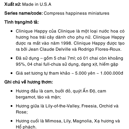
Xuất xứ:
Made in U.S.A
là:
tại
Series name/code:
Compress happiness miniatures
689,000 ₫.
là:
Tình trạng/mô tả:
650,000 ₫.
Clinique Happy của Clinique là một loại nước hoa có
hương hoa trái cây dành cho phụ nữ. Clinique Happy
được ra mắt vào năm 1998. Clinique Happy được tạo
ra bởi Jean Claude Delville và Rodrigo Flores-Roux.
Đã sử dụng – gồm 5 chai 7ml; có 01 chai còn khoảng
95%, 04 chai full-chưa sử dụng, dạng xịt, hiếm gặp
Giá set tương tự tham khảo ~ 5.000 yên ~ 1.000.000đ
Ghi chú về hương thơm:
Hương đầu là cam, bưởi đỏ, quýt Ấn Độ, cam
bergamot, táo và mận;
Hương giữa là Lily-of-the-Valley, Freesia, Orchid và
Rose;
Hương cuối là Mimosa, Lily, Magnolia, Xạ hương và
Hổ phách.