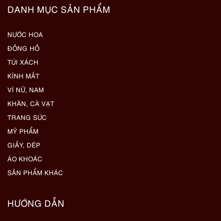
DANH MỤC SẢN PHẨM
NƯỚC HOA
ĐỒNG HỒ
TÚI XÁCH
KÍNH MẮT
VÍ NỮ, NAM
KHĂN, CÀ VẠT
TRANG SỨC
MỸ PHẨM
GIẦY, DÉP
ÁO KHOÁC
SẢN PHẨM KHÁC
HƯỚNG DẪN