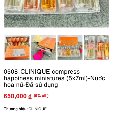
0508-CLINIQUE compress
happiness miniatures (5x7ml)-Nước
hoa nữ-Đã sử dụng
(5% off )
650,000
₫
Giá
Giá
gốc
hiện
Thương hiệu:
CLINIQUE