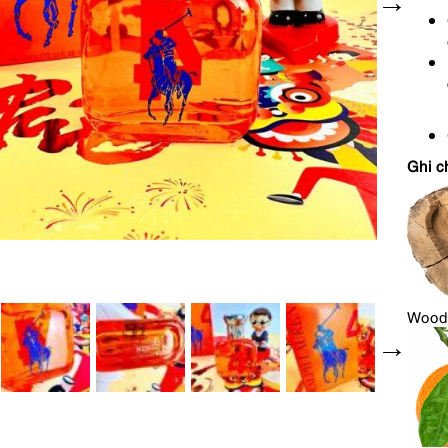
Ghi c
Wood