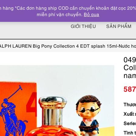
 hàng *Các đơn hàng ship COD cần chuyển khoản đặt cọc 20% giá
miễn phí vận chuyển.
Bỏ qua
GIỚI THIỆU
SẢN PHẨM
ALPH LAUREN Big Pony Collection 4 EDT splash 15ml-Nước h
04
Col
nam
58
Thươn
Xuất 
Serie
Tình 