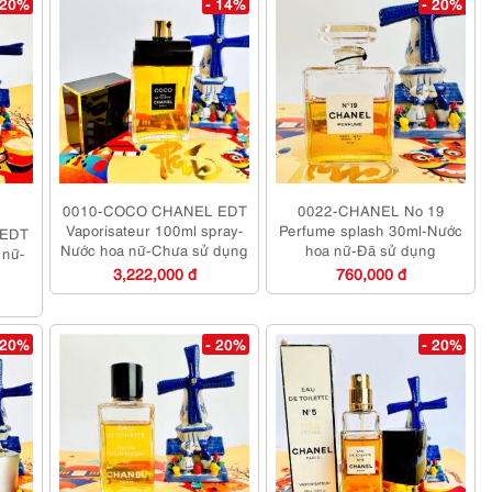
 20%
- 14%
- 20%
0010-COCO CHANEL EDT
0022-CHANEL No 19
Vaporisateur 100ml spray-
Perfume splash 30ml-Nước
 EDT
Nước hoa nữ-Chưa sử dụng
hoa nữ-Đã sử dụng
 nữ-
3,222,000 đ
760,000 đ
 20%
- 20%
- 20%