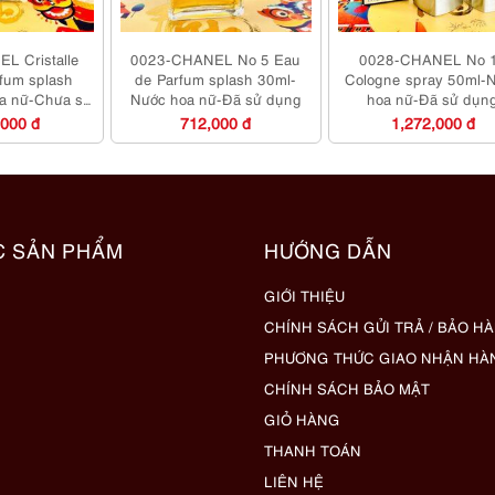
L Cristalle
0023-CHANEL No 5 Eau
0028-CHANEL No 
fum splash
de Parfum splash 30ml-
Cologne spray 50ml-
a nữ-Chưa sử
Nước hoa nữ-Đã sử dụng
hoa nữ-Đã sử dụn
ng
,000 đ
712,000 đ
1,272,000 đ
C SẢN PHẨM
HƯỚNG DẪN
GIỚI THIỆU
CHÍNH SÁCH GỬI TRẢ / BẢO H
PHƯƠNG THỨC GIAO NHẬN HÀ
CHÍNH SÁCH BẢO MẬT
GIỎ HÀNG
THANH TOÁN
LIÊN HỆ