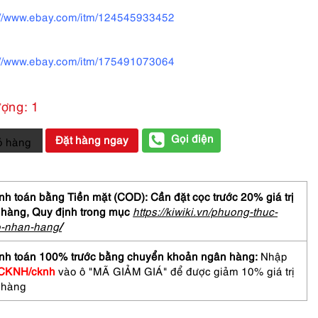
://www.ebay.com/itm/124545933452
://www.ebay.com/itm/175491073064
ượng: 1
Gọi điện
Đặt hàng ngay
ỏ hàng
H
EN
h toán bằng Tiền mặt (COD): Cần đặt cọc trước 20% giá trị
ction
 hàng,
Quy định trong mục
https://kiwiki.vn/phuong-thuc-
o-nhan-hang
/
h
nh toán 100% trước bằng chuyển khoản ngân hàng:
Nhập
CKNH/cknh
vào ô "MÃ GIẢM GIÁ" để được giảm 10% giá trị
 hàng