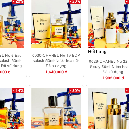
- 20%
- 20%
-
Hết hàng
L No 5 Eau
0030-CHANEL No 19 EDP
splash 60ml-
splash 50ml-Nước hoa nữ-
0029-CHANEL No 22
-Đã sử dụng
Đã sử dụng
Spray 50ml-Nước hoa
,000 đ
1,640,000 đ
Đã sử dụng
1,992,000 đ
- 14%
- 20%
-