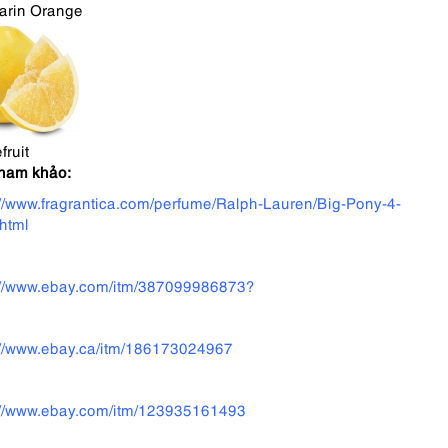
arin Orange
fruit
tham khảo:
://www.fragrantica.com/perfume/Ralph-Lauren/Big-Pony-4-
html
://www.ebay.com/itm/387099986873?
://www.ebay.ca/itm/186173024967
://www.ebay.com/itm/123935161493