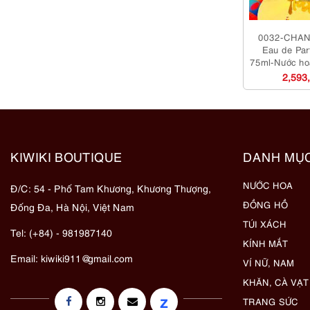
0032-CHANE
Eau de Par
75ml-Nước ho
dụ
2,593
KIWIKI BOUTIQUE
DANH MỤ
NƯỚC HOA
Đ/C: 54 - Phố Tam Khương, Khương Thượng,
ĐỒNG HỒ
Đống Đa, Hà Nội, Việt Nam
TÚI XÁCH
Tel: (+84) - 981987140
KÍNH MẮT
Email:
kiwiki911@gmail.com
VÍ NỮ, NAM
KHĂN, CÀ VẠT
z
TRANG SỨC