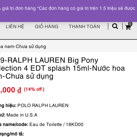
Đăng ký
Tài khoản
z
 trị đơn hàng *Các đơn hàng có giá trị trên 1.5 triệu sẽ được
0
LIÊN HỆ
GIỎ HÀNG
THANH TOÁN
oa nam-Chưa sử dụng
99-RALPH LAUREN Big Pony
lection 4 EDT splash 15ml-Nước hoa
-Chưa sử dụng
(14% off )
7,000
₫
Giá
Giá
gốc
hiện
g hiệu:
POLO RALPH LAUREN
xứ:
Made in U.S.A
là:
tại
s name/code:
Eau de Toilette / 18KD00
690,000 ₫.
là:
trạng/mô tả:
587,000 ₫.