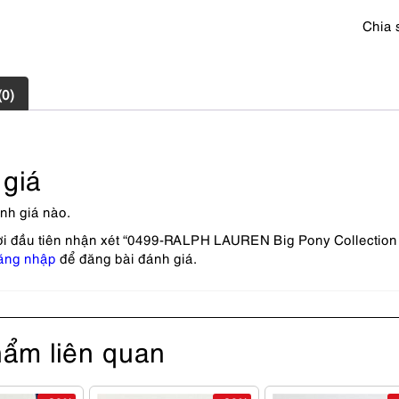
Chưa
Chia 
sử
dụng
số
lượng
(0)
giá
nh giá nào.
ời đầu tiên nhận xét “0499-RALPH LAUREN Big Pony Collectio
ăng nhập
để đăng bài đánh giá.
ẩm liên quan