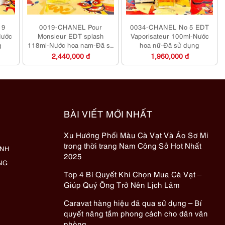
19
0019-CHANEL Pour
0034-CHANEL No 5 EDT
Nước
Monsieur EDT splash
Vaporisateur 100ml-Nước
g
118ml-Nước hoa nam-Đã sử
hoa nữ-Đã sử dụng
dụng
2,440,000 đ
1,960,000 đ
BÀI VIẾT MỚI NHẤT
Xu Hướng Phối Màu Cà Vạt Và Áo Sơ Mi
trong thời trang Nam Công Sở Hot Nhất
ÀNH
2025
NG
Top 4 Bí Quyết Khi Chọn Mua Cà Vạt –
Giúp Quý Ông Trở Nên Lịch Lãm
Caravat hàng hiệu đã qua sử dụng – Bí
quyết nâng tầm phong cách cho dân văn
phòng