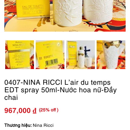
0407-NINA RICCI L’air du temps
EDT spray 50ml-Nước hoa nữ-Đầy
chai
(25% off )
967,000
₫
Giá
Giá
gốc
hiện
Thương hiệu:
Nina Ricci