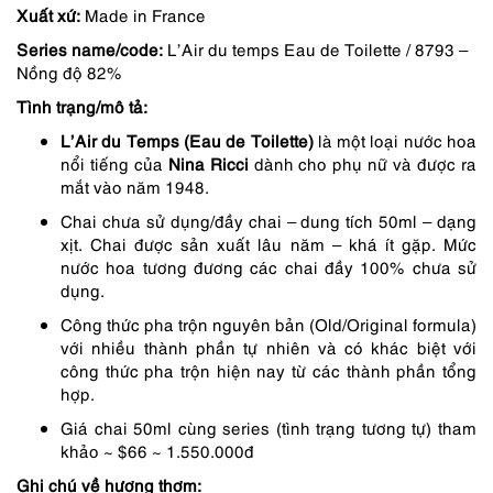
Xuất xứ:
Made in France
là:
tại
Series name/code:
L’Air du temps Eau de Toilette / 8793 –
1,289,000 ₫.
là:
Nồng độ 82%
967,000 ₫.
Tình trạng/mô tả:
L’Air du Temps (Eau de Toilette)
là một loại nước hoa
nổi tiếng của
Nina Ricci
dành cho phụ nữ và được ra
mắt vào năm 1948.
Chai chưa sử dụng/đầy chai – dung tích 50ml – dạng
xịt. Chai được sản xuất lâu năm – khá ít gặp. Mức
nước hoa tương đương các chai đầy 100% chưa sử
dụng.
Công thức pha trộn nguyên bản (Old/Original formula)
với nhiều thành phần tự nhiên và có khác biệt với
công thức pha trộn hiện nay từ các thành phần tổng
hợp.
Giá chai 50ml cùng series (tình trạng tương tự) tham
khảo ~ $66 ~ 1.550.000đ
Ghi chú về hương thơm: