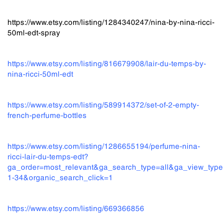
https://www.etsy.com/listing/1284340247/nina-by-nina-ricci-
50ml-edt-spray
https://www.etsy.com/listing/816679908/lair-du-temps-by-
nina-ricci-50ml-edt
https://www.etsy.com/listing/589914372/set-of-2-empty-
french-perfume-bottles
https://www.etsy.com/listing/1286655194/perfume-nina-
ricci-lair-du-temps-edt?
ga_order=most_relevant&ga_search_type=all&ga_view_type=
1-34&organic_search_click=1
https://www.etsy.com/listing/669366856