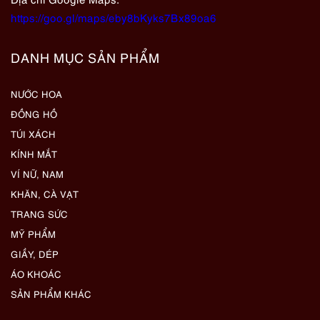
https://goo.gl/maps/eby8bKyks7Bx89oa6
DANH MỤC SẢN PHẨM
NƯỚC HOA
ĐỒNG HỒ
TÚI XÁCH
KÍNH MẮT
VÍ NỮ, NAM
KHĂN, CÀ VẠT
TRANG SỨC
MỸ PHẨM
GIẦY, DÉP
ÁO KHOÁC
SẢN PHẨM KHÁC