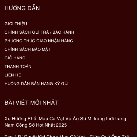
HƯỚNG DẪN
GIỚI THIỆU
CHÍNH SÁCH GỬI TRẢ / BẢO HÀNH
PHƯƠNG THỨC GIAO NHẬN HÀNG
CHÍNH SÁCH BẢO MẬT
GIỎ HÀNG
THANH TOÁN
LIÊN HỆ
HƯỚNG DẪN BÁN HÀNG KÝ GỬI
BÀI VIẾT MỚI NHẤT
Xu Hướng Phối Màu Cà Vạt Và Áo Sơ Mi trong thời trang
Nam Công Sở Hot Nhất 2025
Top 4 Bí Quyết Khi Chọn Mua Cà Vạt – Giúp Quý Ông Trở