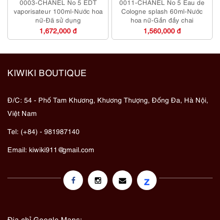
0003-CHANEL No 5 EDT
0011-CHANEL No 5 Eau de
vaporisateur 100ml-Nước hoa
Cologne splash 60ml-Nước
nữ-Đã sử dụng
hoa nữ-Gần đầy chai
1,672,000 đ
1,560,000 đ
KIWIKI BOUTIQUE
Đ/C: 54 - Phố Tam Khương, Khương Thượng, Đống Đa, Hà Nội,
Việt Nam
Tel: (+84) - 981987140
Email:
kiwiki911@gmail.com
z
Địa chỉ Google Maps: