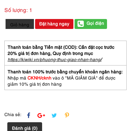
Số lượng: 1
0407-
Gọi điện
Đặt hàng ngay
Giỏ hàng
NINA
RICCI
L'air
du
Thanh toán bằng Tiền mặt (COD): Cần đặt cọc trước
temps
20% giá trị đơn hàng,
Quy định trong mục
EDT
https://kiwiki.vn/phuong-thuc-giao-nhan-hang
/
spray
50ml-
Thanh toán 100% trước bằng chuyển khoản ngân hàng:
Nước
Nhập mã
CKNH/cknh
vào ô "MÃ GIẢM GIÁ" để được
hoa
giảm 10% giá trị đơn hàng
nữ-
Đầy
chai
số
lượng
Chia sẻ:
Đánh giá (0)