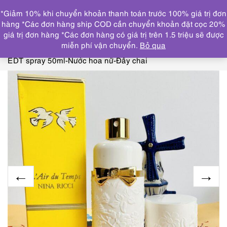
0
*Giảm 10% khi chuyển khoản thanh toán trước 100% giá trị đơn
DANH MỤC
hàng *Các đơn hàng ship COD cần chuyển khoản đặt cọc 20%
giá trị đơn hàng *Các đơn hàng có giá trị trên 1.5 triệu sẽ được
Trang chủ
NƯỚC HOA
NINA RICCI, JEAN PATOU,
miễn phí vận chuyển.
Bỏ qua
MADAME ROCHAS
0407-NINA RICCI L’air du temps
EDT spray 50ml-Nước hoa nữ-Đầy chai