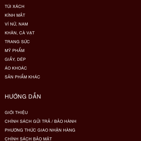
TÚI XÁCH
KÍNH MẮT
VÍ NỮ, NAM
KHĂN, CÀ VẠT
TRANG SỨC
MỸ PHẨM
GIẦY, DÉP
ÁO KHOÁC
SẢN PHẨM KHÁC
HƯỚNG DẪN
GIỚI THIỆU
CHÍNH SÁCH GỬI TRẢ / BẢO HÀNH
PHƯƠNG THỨC GIAO NHẬN HÀNG
CHÍNH SÁCH BẢO MẬT