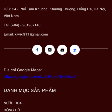
Đ/C: 54 - Phố Tam Khương, Khương Thượng, Đống Đa, Hà Nội,
Việt Nam
Tel: (+84) - 981987140
Email:
kiwiki911@gmail.com
z
Địa chỉ Google Maps:
https://goo.gl/maps/eby8bKyks7Bx89oa6
DANH MỤC SẢN PHẨM
NƯỚC HOA
ĐỒNG HỒ