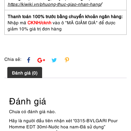
Nước
https://kiwiki.vn/phuong-thuc-giao-nhan-hang
/
hoa
nam-
Thanh toán 100% trước bằng chuyển khoản ngân hàng:
Đã
Nhập mã
CKNH/cknh
vào ô "MÃ GIẢM GIÁ" để được
sử
giảm 10% giá trị đơn hàng
dụng
số
lượng
Chia sẻ:
Đánh giá (0)
Đánh giá
Chưa có đánh giá nào.
Hãy là người đầu tiên nhận xét “0315-BVLGARI Pour
Homme EDT 30ml-Nước hoa nam-Đã sử dụng”