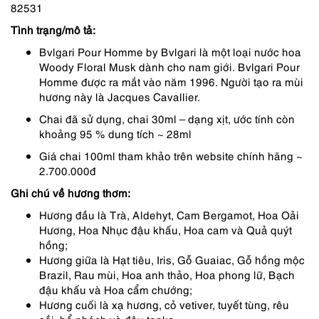
82531
680,000 ₫.
Tình trạng/mô tả:
Bvlgari Pour Homme by Bvlgari là một loại nước hoa
Woody Floral Musk dành cho nam giới. Bvlgari Pour
Homme được ra mắt vào năm 1996. Người tạo ra mùi
hương này là Jacques Cavallier.
Chai đã sử dụng, chai 30ml – dạng xịt, ước tính còn
khoảng 95 % dung tích ~ 28ml
Giá chai 100ml tham khảo trên website chính hãng ~
2.700.000đ
Ghi chú về hương thơm:
Hương đầu là Trà, Aldehyt, Cam Bergamot, Hoa Oải
Hương, Hoa Nhục đậu khấu, Hoa cam và Quả quýt
hồng;
Hương giữa là Hạt tiêu, Iris, Gỗ Guaiac, Gỗ hồng mộc
Brazil, Rau mùi, Hoa anh thảo, Hoa phong lữ, Bạch
đậu khấu và Hoa cẩm chướng;
Hương cuối là xạ hương, cỏ vetiver, tuyết tùng, rêu