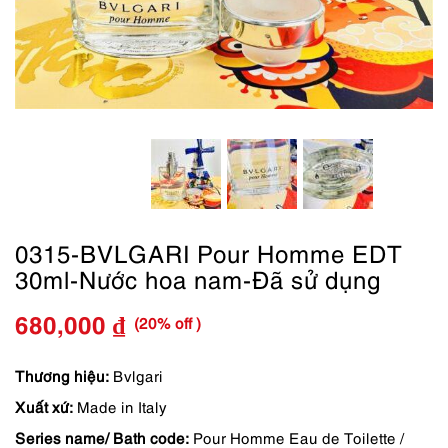
0315-BVLGARI Pour Homme EDT
30ml-Nước hoa nam-Đã sử dụng
(20% off )
680,000
₫
Giá
Giá
gốc
hiện
Thương hiệu:
Bvlgari
Xuất xứ:
Made in Italy
là:
tại
Series name/ Bath code:
Pour Homme Eau de Toilette /
850,000 ₫.
là: