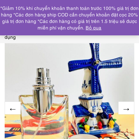
0
*Giảm 10% khi chuyển khoản thanh toán trước 100% giá trị đơn
DANH MỤC
hàng *Các đơn hàng ship COD cần chuyển khoản đặt cọc 20%
giá trị đơn hàng *Các đơn hàng có giá trị trên 1.5 triệu sẽ được
Trang chủ
THƯƠNG HIỆU NỔI BẬT
BVLGARI
0315-
miễn phí vận chuyển.
Bỏ qua
BVLGARI Pour Homme EDT 30ml-Nước hoa nam-Đã sử
dụng