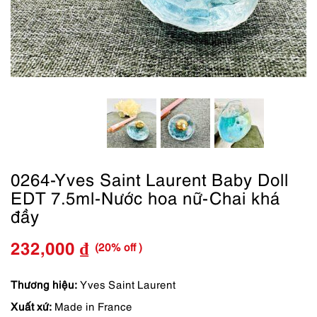
0264-Yves Saint Laurent Baby Doll
EDT 7.5ml-Nước hoa nữ-Chai khá
đầy
(20% off )
232,000
₫
Giá
Giá
gốc
hiện
Thương hiệu:
Yves Saint Laurent
Xuất xứ:
Made in France
là:
tại