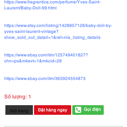
https://www.fragrantica.com/perfume/Yves-Saint-
Laurent/Baby-Doll-99.html
https://www.etsy.com/listing/1428857128/baby-doll-by-
yves-saint-laurent-vintage?
show_sold_out_detail=1&ref=nla_listing_details
https://www.ebay.com/itm/125749401827?
chn=ps&mkevt=1&mkcid=28
https://www.ebay.com/itm/363924554873
Số lượng: 1
0264-
Gọi điện
Đặt hàng ngay
Giỏ hàng
Yves
Saint
Laurent