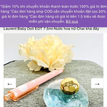
0
*Giảm 10% khi chuyển khoản thanh toán trước 100% giá trị đơn
DANH MỤC
hàng *Các đơn hàng ship COD cần chuyển khoản đặt cọc 20%
giá trị đơn hàng *Các đơn hàng có giá trị trên 1.5 triệu sẽ được
Trang chủ
NƯỚC HOA
BVLGARI, YVES SAINT
miễn phí vận chuyển.
Bỏ qua
LAURENT, LANCOME, BURBERRY
0264-Yves Saint
Laurent Baby Doll EDT 7.5ml-Nước hoa nữ-Chai khá đầy