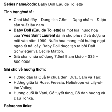
Series name/code:
Baby Doll Eau de Toilette
290,000 ₫.
là:
Tình trạng/mô tả:
232,000 ₫.
Chai khá đầy – Dung tích 7.5ml – Dạng chấm – Được
sản xuất lâu năm
Baby Doll (Eau de Toilette)
là một loại nước hoa
của
Yves
Saint Laurent
dành cho phụ nữ và được ra
mắt vào năm 1999. Nước hoa mang mùi hương ngọt
ngào từ trái cây. Baby Doll được tạo ra bởi Ralf
Schwieger và Cecile Matton.
Giá chai chưa sử dụng 7.5ml tham khảo ~ $35 –
800.000đ
Ghi chú về hương thơm:
Hương đầu là Quả lý chua đen, Dứa, Cam và Táo;
Hương giữa là Rose, Freesia, Heliotrope và Lily-of-
the-Valley;
Hương cuối là Vani, Gỗ tuyết tùng, Gỗ đàn hương và
Đậu Tonka.
Reference links: