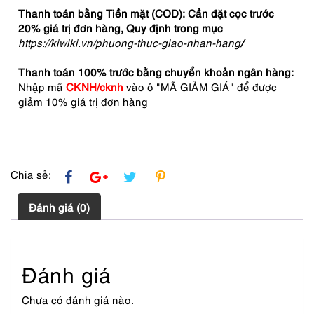
Baby
Thanh toán bằng Tiền mặt (COD): Cần đặt cọc trước
Doll
20% giá trị đơn hàng,
Quy định trong mục
EDT
https://kiwiki.vn/phuong-thuc-giao-nhan-hang
/
7.5ml-
Nước
Thanh toán 100% trước bằng chuyển khoản ngân hàng:
hoa
Nhập mã
CKNH/cknh
vào ô "MÃ GIẢM GIÁ" để được
nữ-
giảm 10% giá trị đơn hàng
Chai
khá
đầy
số
lượng
Chia sẻ:
Đánh giá (0)
Đánh giá
Chưa có đánh giá nào.