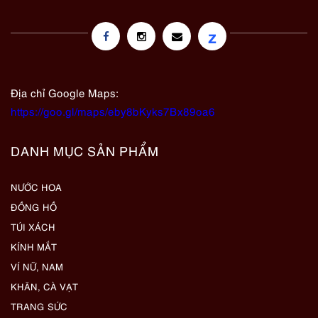
z
Địa chỉ Google Maps:
https://goo.gl/maps/eby8bKyks7Bx89oa6
DANH MỤC SẢN PHẨM
NƯỚC HOA
ĐỒNG HỒ
TÚI XÁCH
KÍNH MẮT
VÍ NỮ, NAM
KHĂN, CÀ VẠT
TRANG SỨC