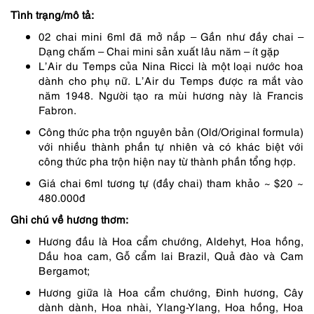
Tình trạng/mô tả:
364,000 ₫.
02 chai mini 6ml đã mở nắp – Gần như đầy chai –
Dạng chấm – Chai mini sản xuất lâu năm – ít gặp
L’Air du Temps của Nina Ricci là một loại nước hoa
dành cho phụ nữ. L’Air du Temps được ra mắt vào
năm 1948. Người tạo ra mùi hương này là Francis
Fabron.
Công thức pha trộn nguyên bản (Old/Original formula)
với nhiều thành phần tự nhiên và có khác biệt với
công thức pha trộn hiện nay từ thành phần tổng hợp.
Giá chai 6ml tương tự (đầy chai) tham khảo ~ $20 ~
480.000đ
Ghi chú về hương thơm:
Hương đầu là Hoa cẩm chướng, Aldehyt, Hoa hồng,
Dầu hoa cam, Gỗ cẩm lai Brazil, Quả đào và Cam
Bergamot;
Hương giữa là Hoa cẩm chướng, Đinh hương, Cây
dành dành, Hoa nhài, Ylang-Ylang, Hoa hồng, Hoa