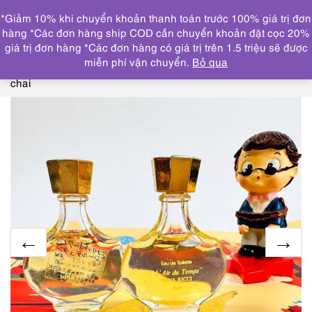
0
*Giảm 10% khi chuyển khoản thanh toán trước 100% giá trị đơn
DANH MỤC
hàng *Các đơn hàng ship COD cần chuyển khoản đặt cọc 20%
giá trị đơn hàng *Các đơn hàng có giá trị trên 1.5 triệu sẽ được
Trang chủ
NƯỚC HOA
CHAI NHỎ/MINI(≤ 15ml)
0210-
miễn phí vận chuyển.
Bỏ qua
NINA RICCI L’air du temp EDT 6ml x 2-Nước hoa nữ-Đầy
chai