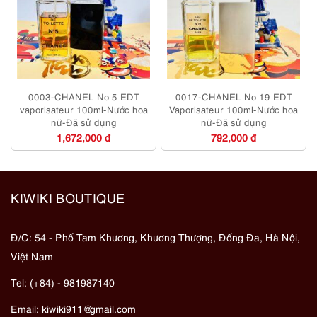
0003-CHANEL No 5 EDT
0017-CHANEL No 19 EDT
vaporisateur 100ml-Nước hoa
Vaporisateur 100ml-Nước hoa
nữ-Đã sử dụng
nữ-Đã sử dụng
1,672,000 đ
792,000 đ
KIWIKI BOUTIQUE
Đ/C: 54 - Phố Tam Khương, Khương Thượng, Đống Đa, Hà Nội,
Việt Nam
Tel: (+84) - 981987140
Email:
kiwiki911@gmail.com