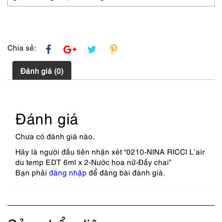
hoa
nữ-
Đầy
chai
số
Chia sẻ:
lượng
Đánh giá (0)
Đánh giá
Chưa có đánh giá nào.
Hãy là người đầu tiên nhận xét “0210-NINA RICCI L’air
du temp EDT 6ml x 2-Nước hoa nữ-Đầy chai”
Bạn phải
đăng nhập
để đăng bài đánh giá.