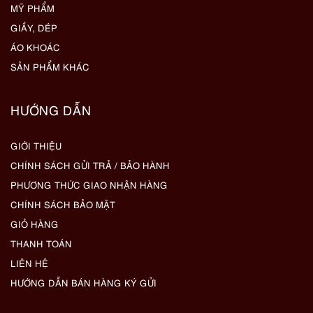
MỸ PHẨM
GIẦY, DÉP
ÁO KHOÁC
SẢN PHẨM KHÁC
HƯỚNG DẪN
GIỚI THIỆU
CHÍNH SÁCH GỬI TRẢ / BẢO HÀNH
PHƯƠNG THỨC GIAO NHẬN HÀNG
CHÍNH SÁCH BẢO MẬT
GIỎ HÀNG
THANH TOÁN
LIÊN HỆ
HƯỚNG DẪN BÁN HÀNG KÝ GỬI