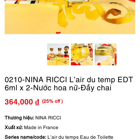
0210-NINA RICCI L’air du temp EDT
6ml x 2-Nước hoa nữ-Đầy chai
(25% off )
364,000
₫
Giá
Giá
gốc
hiện
Thương hiệu:
NINA RICCI
Xuất xứ:
Made in France
là:
tại
Series name/code:
L’air du temps Eau de Toilette
485,000 ₫.
là: