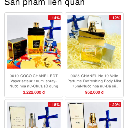
Sản phẩm liên quan
- 14%
- 12%
0010-COCO CHANEL EDT
0025-CHANEL No 19 Voile
Vaporisateur 100ml spray-
Parfume Refreshing Body Mist
Nước hoa nữ-Chưa sử dụng
75ml-Nước hoa nữ-Đã sử
dụng
3,222,000 đ
952,000 đ
- 18%
- 20%