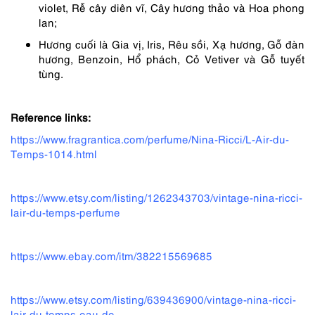
violet, Rễ cây diên vĩ, Cây hương thảo và Hoa phong
lan;
Hương cuối là Gia vị, Iris, Rêu sồi, Xạ hương, Gỗ đàn
hương, Benzoin, Hổ phách, Cỏ Vetiver và Gỗ tuyết
tùng.
Reference links:
https://www.fragrantica.com/perfume/Nina-Ricci/L-Air-du-
Temps-1014.html
https://www.etsy.com/listing/1262343703/vintage-nina-ricci-
lair-du-temps-perfume
https://www.ebay.com/itm/382215569685
https://www.etsy.com/listing/639436900/vintage-nina-ricci-
lair-du-temps-eau-de