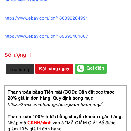
https://www.ebay.com/itm/186099284991
https://www.ebay.com/itm/165690401667
Số lượng: 1
0210-
Gọi điện
Đặt hàng ngay
Giỏ hàng
NINA
RICCI
L'air
du
Thanh toán bằng Tiền mặt (COD): Cần đặt cọc trước
temp
20% giá trị đơn hàng,
Quy định trong mục
EDT
https://kiwiki.vn/phuong-thuc-giao-nhan-hang
/
6ml
x
Thanh toán 100% trước bằng chuyển khoản ngân hàng:
2-
Nhập mã
CKNH/cknh
vào ô "MÃ GIẢM GIÁ" để được
Nước
giảm 10% giá trị đơn hàng