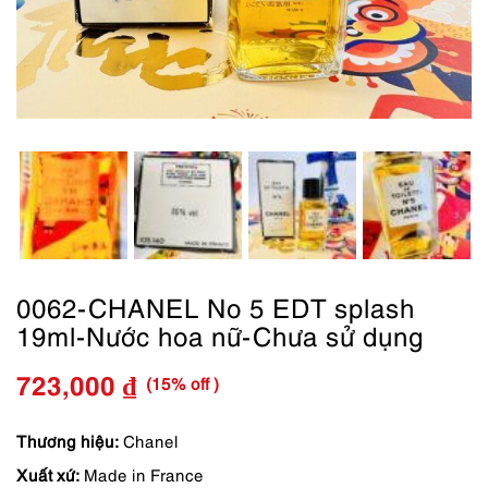
0062-CHANEL No 5 EDT splash
19ml-Nước hoa nữ-Chưa sử dụng
(15% off )
723,000
₫
Giá
Giá
gốc
hiện
Thương hiệu:
Chanel
Xuất xứ:
Made in France
là:
tại