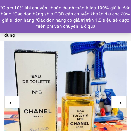
0
*Giảm 10% khi chuyển khoản thanh toán trước 100% giá trị đơn
DANH MỤC
hàng *Các đơn hàng ship COD cần chuyển khoản đặt cọc 20%
giá trị đơn hàng *Các đơn hàng có giá trị trên 1.5 triệu sẽ được
Trang chủ
THƯƠNG HIỆU NỔI BẬT
CHANEL
0062-
miễn phí vận chuyển.
Bỏ qua
CHANEL No 5 EDT splash 19ml-Nước hoa nữ-Chưa sử
dụng