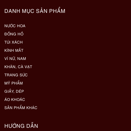
DANH MỤC SẢN PHẨM
NƯỚC HOA
ĐỒNG HỒ
TÚI XÁCH
KÍNH MẮT
VÍ NỮ, NAM
KHĂN, CÀ VẠT
TRANG SỨC
MỸ PHẨM
GIẦY, DÉP
ÁO KHOÁC
SẢN PHẨM KHÁC
HƯỚNG DẪN