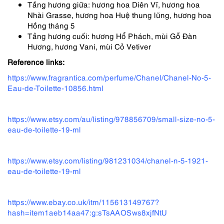
Tầng hương giữa: hương hoa Diên Vĩ, hương hoa
Nhài Grasse, hương hoa Huệ thung lũng, hương hoa
Hồng tháng 5
Tầng hương cuối: hương Hổ Phách, mùi Gỗ Đàn
Hương, hương Vani, mùi Cỏ Vetiver
Reference links:
https://www.fragrantica.com/perfume/Chanel/Chanel-No-5-
Eau-de-Toilette-10856.html
https://www.etsy.com/au/listing/978856709/small-size-no-5-
eau-de-toilette-19-ml
https://www.etsy.com/listing/981231034/chanel-n-5-1921-
eau-de-toilette-19-ml
https://www.ebay.co.uk/itm/115613149767?
hash=item1aeb14aa47:g:sTsAAOSws8xjfNtU