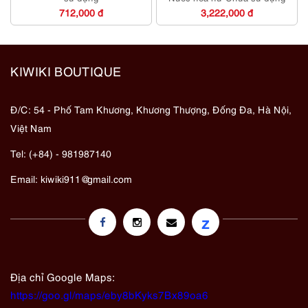
712,000 đ
3,222,000 đ
KIWIKI BOUTIQUE
Đ/C: 54 - Phố Tam Khương, Khương Thượng, Đống Đa, Hà Nội,
Việt Nam
Tel: (+84) - 981987140
Email:
kiwiki911@gmail.com
z
Địa chỉ Google Maps:
https://goo.gl/maps/eby8bKyks7Bx89oa6