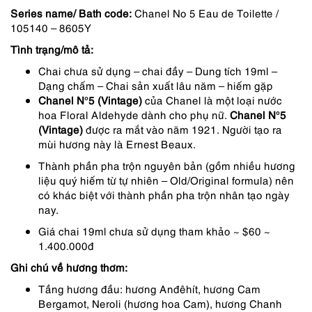
Series name/ Bath code:
Chanel No 5 Eau de Toilette /
850,000 ₫.
là:
105140 – 8605Y
723,000 ₫.
Tình trạng/mô tả:
Chai chưa sử dụng – chai đầy – Dung tích 19ml –
Dạng chấm – Chai sản xuất lâu năm – hiếm gặp
Chanel N°5 (Vintage)
của Chanel là một loại nước
hoa Floral Aldehyde dành cho phụ nữ.
Chanel N°5
(Vintage)
được ra mắt vào năm 1921. Người tạo ra
mùi hương này là Ernest Beaux.
Thành phần pha trộn nguyên bản (gồm nhiều hương
liệu quý hiếm từ tự nhiên – Old/Original formula) nên
có khác biệt với thành phần pha trộn nhân tạo ngày
nay.
Giá chai 19ml chưa sử dụng tham khảo ~ $60 ~
1.400.000đ
Ghi chú về hương thơm:
Tầng hương đầu: hương Anđêhít, hương Cam
Bergamot, Neroli (hương hoa Cam), hương Chanh