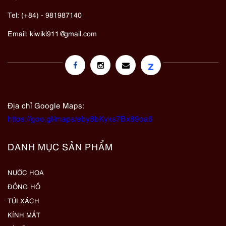
Tel: (+84) - 981987140
Email:
kiwiki911@gmail.com
z
Địa chỉ Google Maps:
https://goo.gl/maps/eby8bKyks7Bx89oa6
DANH MỤC SẢN PHẨM
NƯỚC HOA
ĐỒNG HỒ
TÚI XÁCH
KÍNH MẮT