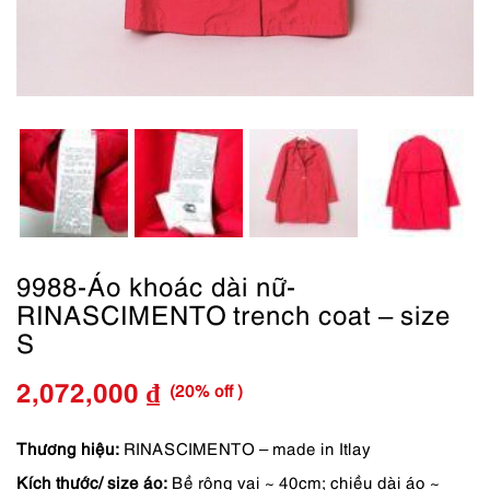
9988-Áo khoác dài nữ-
RINASCIMENTO trench coat – size
S
(20% off )
2,072,000
₫
Giá
Giá
gốc
hiện
Thương hiệu:
RINASCIMENTO – made in Itlay
Kích thước/ size áo:
Bề rộng vai ~ 40cm; chiều dài áo ~
là:
tại