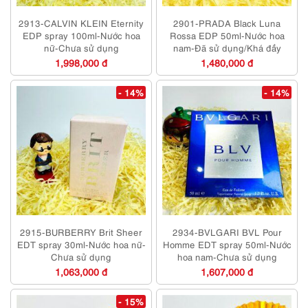
2913-CALVIN KLEIN Eternity
2901-PRADA Black Luna
EDP spray 100ml-Nước hoa
Rossa EDP 50ml-Nước hoa
nữ-Chưa sử dụng
nam-Đã sử dụng/Khá đầy
1,998,000 đ
1,480,000 đ
- 14%
- 14%
2915-BURBERRY Brit Sheer
2934-BVLGARI BVL Pour
EDT spray 30ml-Nước hoa nữ-
Homme EDT spray 50ml-Nước
Chưa sử dụng
hoa nam-Chưa sử dụng
1,063,000 đ
1,607,000 đ
- 15%