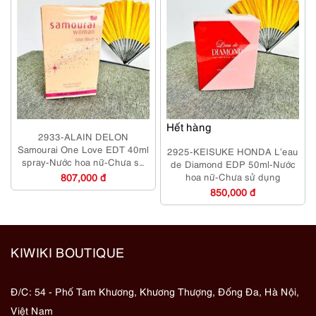
Hết hàng
2933-ALAIN DELON
Samourai One Love EDT 40ml
2925-KEISUKE HONDA L’eau
spray-Nước hoa nữ-Chưa sử
de Diamond EDP 50ml-Nước
dụng
807,000 đ
hoa nữ-Chưa sử dụng
850,000 đ
KIWIKI BOUTIQUE
Đ/C: 54 - Phố Tam Khương, Khương Thượng, Đống Đa, Hà Nội,
Việt Nam