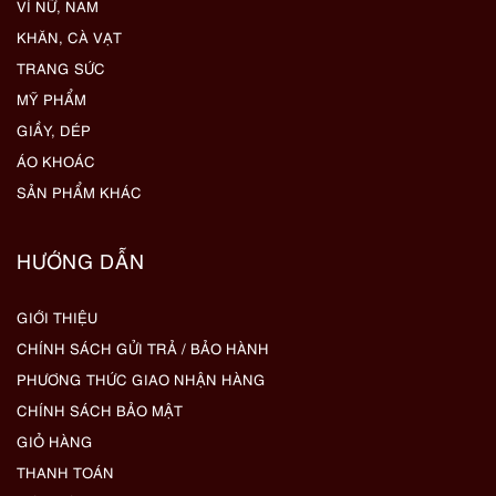
VÍ NỮ, NAM
KHĂN, CÀ VẠT
TRANG SỨC
MỸ PHẨM
GIẦY, DÉP
ÁO KHOÁC
SẢN PHẨM KHÁC
HƯỚNG DẪN
GIỚI THIỆU
CHÍNH SÁCH GỬI TRẢ / BẢO HÀNH
PHƯƠNG THỨC GIAO NHẬN HÀNG
CHÍNH SÁCH BẢO MẬT
GIỎ HÀNG
THANH TOÁN