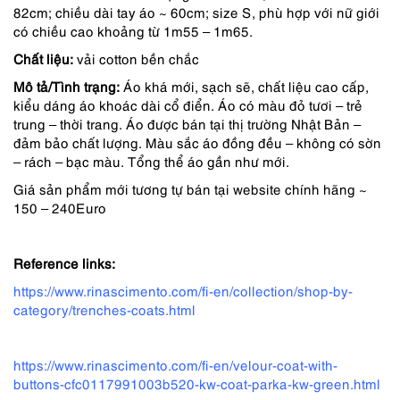
82cm; chiều dài tay áo ~ 60cm; size S, phù hợp với nữ giới
2,590,000 ₫.
là:
có chiều cao khoảng từ 1m55 – 1m65.
2,072,000 ₫.
Chất liệu:
vải cotton bền chắc
Mô tả/Tình trạng:
Áo khá mới, sạch sẽ, chất liệu cao cấp,
kiểu dáng áo khoác dài cổ điển. Áo có màu đỏ tươi – trẻ
trung – thời trang. Áo được bán tại thị trường Nhật Bản –
đảm bảo chất lượng. Màu sắc áo đồng đều – không có sờn
– rách – bạc màu. Tổng thể áo gần như mới.
Giá sản phẩm mới tương tự bán tại website chính hãng ~
150 – 240Euro
Reference links:
https://www.rinascimento.com/fi-en/collection/shop-by-
category/trenches-coats.html
https://www.rinascimento.com/fi-en/velour-coat-with-
buttons-cfc0117991003b520-kw-coat-parka-kw-green.html