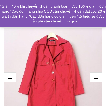
0
*Giảm 10% khi chuyển khoản thanh toán trước 100% giá trị đơn
DANH MỤC
hàng *Các đơn hàng ship COD cần chuyển khoản đặt cọc 20%
giá trị đơn hàng *Các đơn hàng có giá trị trên 1.5 triệu sẽ được
Trang chủ
ÁO KHOÁC
9988-Áo khoác dài nữ-
miễn phí vận chuyển.
Bỏ qua
RINASCIMENTO trench coat – size S