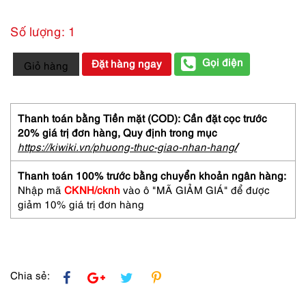
Số lượng: 1
9988-
Gọi điện
Đặt hàng ngay
Giỏ hàng
Áo
khoác
dài
nữ-
Thanh toán bằng Tiền mặt (COD): Cần đặt cọc trước
RINASCIMENTO
20% giá trị đơn hàng,
Quy định trong mục
trench
https://kiwiki.vn/phuong-thuc-giao-nhan-hang
/
coat
–
Thanh toán 100% trước bằng chuyển khoản ngân hàng:
size
Nhập mã
CKNH/cknh
vào ô "MÃ GIẢM GIÁ" để được
S
giảm 10% giá trị đơn hàng
số
lượng
Chia sẻ: