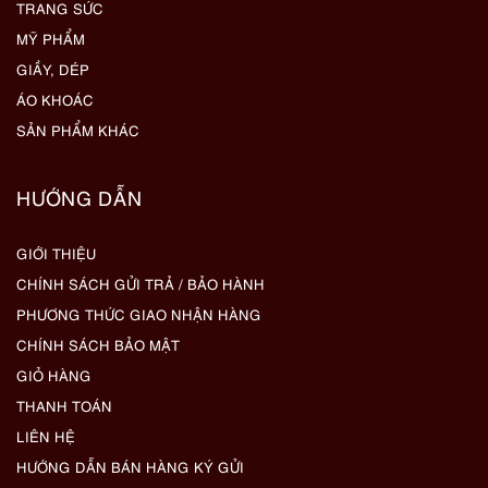
TRANG SỨC
MỸ PHẨM
GIẦY, DÉP
ÁO KHOÁC
SẢN PHẨM KHÁC
HƯỚNG DẪN
GIỚI THIỆU
CHÍNH SÁCH GỬI TRẢ / BẢO HÀNH
PHƯƠNG THỨC GIAO NHẬN HÀNG
CHÍNH SÁCH BẢO MẬT
GIỎ HÀNG
THANH TOÁN
LIÊN HỆ
HƯỚNG DẪN BÁN HÀNG KÝ GỬI