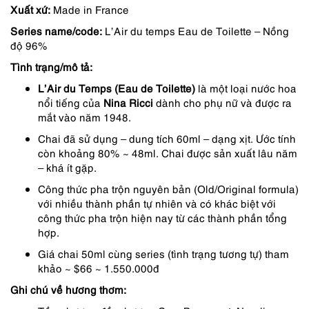
Xuất xứ:
Made in France
là:
tại
Series name/code:
L’Air du temps Eau de Toilette – Nồng
995,000 ₫.
là:
độ 96%
746,000 ₫.
Tình trạng/mô tả:
L’Air du Temps (Eau de Toilette)
là một loại nước hoa
nổi tiếng của
Nina Ricci
dành cho phụ nữ và được ra
mắt vào năm 1948.
Chai đã sử dụng – dung tích 60ml – dạng xịt. Ước tính
còn khoảng 80% ~ 48ml. Chai được sản xuất lâu năm
– khá ít gặp.
Công thức pha trộn nguyên bản (Old/Original formula)
với nhiều thành phần tự nhiên và có khác biệt với
công thức pha trộn hiện nay từ các thành phần tổng
hợp.
Giá chai 50ml cùng series (tình trạng tương tự) tham
khảo ~ $66 ~ 1.550.000đ
Ghi chú về hương thơm: