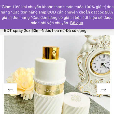
0
*Giảm 10% khi chuyển khoản thanh toán trước 100% giá trị đơn
DANH MỤC
hàng *Các đơn hàng ship COD cần chuyển khoản đặt cọc 20%
giá trị đơn hàng *Các đơn hàng có giá trị trên 1.5 triệu sẽ được
Trang chủ
NƯỚC HOA
NINA RICCI, JEAN PATOU,
miễn phí vận chuyển.
Bỏ qua
MADAME ROCHAS
6346-NINA RICCI L’air du temps
EDT spray 2oz 60ml-Nước hoa nữ-Đã sử dụng