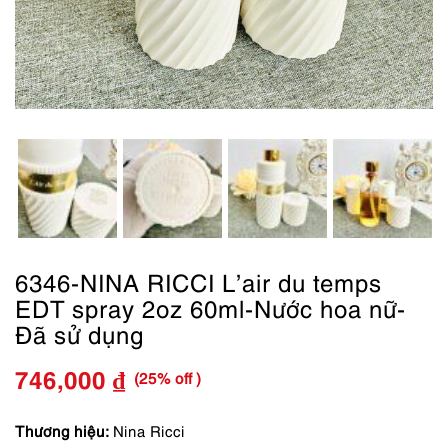
6346-NINA RICCI L’air du temps
EDT spray 2oz 60ml-Nước hoa nữ-
Đã sử dụng
(25% off )
746,000
₫
Giá
Giá
gốc
hiện
Thương hiệu:
Nina Ricci