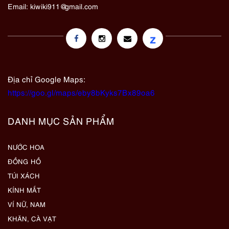
Email:
kiwiki911@gmail.com
z
Địa chỉ Google Maps:
https://goo.gl/maps/eby8bKyks7Bx89oa6
DANH MỤC SẢN PHẨM
NƯỚC HOA
ĐỒNG HỒ
TÚI XÁCH
KÍNH MẮT
VÍ NỮ, NAM
KHĂN, CÀ VẠT