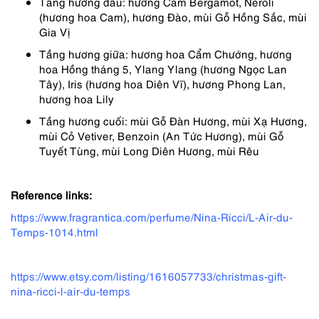
Tầng hương đầu: hương Cam Bergamot, Neroli
(hương hoa Cam), hương Đào, mùi Gỗ Hồng Sắc, mùi
Gia Vị
Tầng hương giữa: hương hoa Cẩm Chướng, hương
hoa Hồng tháng 5, Ylang Ylang (hương Ngọc Lan
Tây), Iris (hương hoa Diên Vĩ), hương Phong Lan,
hương hoa Lily
Tầng hương cuối: mùi Gỗ Đàn Hương, mùi Xạ Hương,
mùi Cỏ Vetiver, Benzoin (An Tức Hương), mùi Gỗ
Tuyết Tùng, mùi Long Diên Hương, mùi Rêu
Reference links:
https://www.fragrantica.com/perfume/Nina-Ricci/L-Air-du-
Temps-1014.html
https://www.etsy.com/listing/1616057733/christmas-gift-
nina-ricci-l-air-du-temps