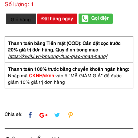
Số lượng: 1
6346-
Gọi điện
Đặt hàng ngay
Giỏ hàng
NINA
RICCI
L’air
du
Thanh toán bằng Tiền mặt (COD): Cần đặt cọc trước
temps
20% giá trị đơn hàng,
Quy định trong mục
EDT
https://kiwiki.vn/phuong-thuc-giao-nhan-hang
/
spray
2oz
Thanh toán 100% trước bằng chuyển khoản ngân hàng:
60ml-
Nhập mã
CKNH/cknh
vào ô "MÃ GIẢM GIÁ" để được
Nước
giảm 10% giá trị đơn hàng
hoa
nữ-
Đã
sử
dụng
Chia sẻ:
số
lượng