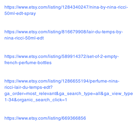
https://www.etsy.com/listing/1284340247/nina-by-nina-ricci-
50ml-edt-spray
https://www.etsy.com/listing/816679908/lair-du-temps-by-
nina-ricci-50ml-edt
https://www.etsy.com/listing/589914372/set-of-2-empty-
french-perfume-bottles
https://www.etsy.com/listing/1286655194/perfume-nina-
ricci-lair-du-temps-edt?
ga_order=most_relevant&ga_search_type=all&ga_view_type=
1-34&organic_search_click=1
https://www.etsy.com/listing/669366856