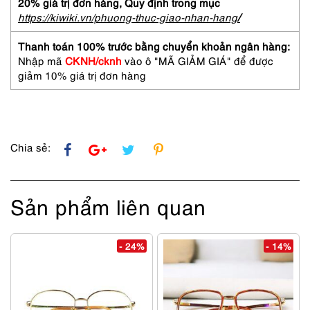
sử
20% giá trị đơn hàng,
Quy định trong mục
dụng-
https://kiwiki.vn/phuong-thuc-giao-nhan-hang
/
No-
171
Thanh toán 100% trước bằng chuyển khoản ngân hàng:
sunglasses
Nhập mã
CKNH/cknh
vào ô "MÃ GIẢM GIÁ" để được
số
giảm 10% giá trị đơn hàng
lượng
Chia sẻ:
Sản phẩm liên quan
- 24%
- 14%