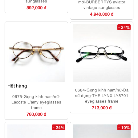
sunglasses
mới-BURBERRYS aviator
392,000 đ
vintage sunglasses
4,940,000 đ
- 24%
Hết hàng
0684-Gọng kính nam/nữ-Đã
sử dụng-THE LYNX LY8701
0675-Gọng kính nam/nữ-
eyeglasses frame
Lacoste L’amy eyeglasses
frame
713,000 đ
760,000 đ
- 24%
- 10%