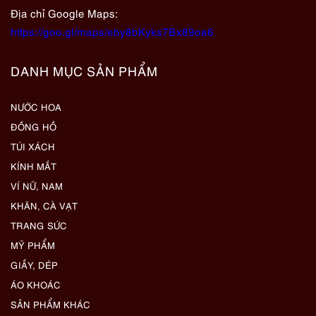
Địa chỉ Google Maps:
https://goo.gl/maps/eby8bKyks7Bx89oa6
DANH MỤC SẢN PHẨM
NƯỚC HOA
ĐỒNG HỒ
TÚI XÁCH
KÍNH MẮT
VÍ NỮ, NAM
KHĂN, CÀ VẠT
TRANG SỨC
MỸ PHẨM
GIẦY, DÉP
ÁO KHOÁC
SẢN PHẨM KHÁC