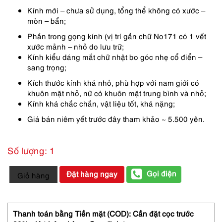
Kính mới – chưa sử dụng, tổng thể không có xước –
mòn – bẩn;
Phần trong gọng kính (vị trí gần chữ No171 có 1 vết
xước mảnh – nhỏ do lưu trữ;
Kính kiểu dáng mắt chữ nhật bo góc nhẹ cổ điển –
sang trọng;
Kích thước kính khá nhỏ, phù hợp với nam giới có
khuôn mặt nhỏ, nữ có khuôn mặt trung bình và nhỏ;
Kính khá chắc chắn, vật liệu tốt, khá nặng;
Giá bán niêm yết trước đây tham khảo ~ 5.500 yên.
Số lượng: 1
5899-
Gọi điện
Đặt hàng ngay
Giỏ hàng
Kính
mát
nữ/nam-
Mới/Chưa
Thanh toán bằng Tiền mặt (COD): Cần đặt cọc trước