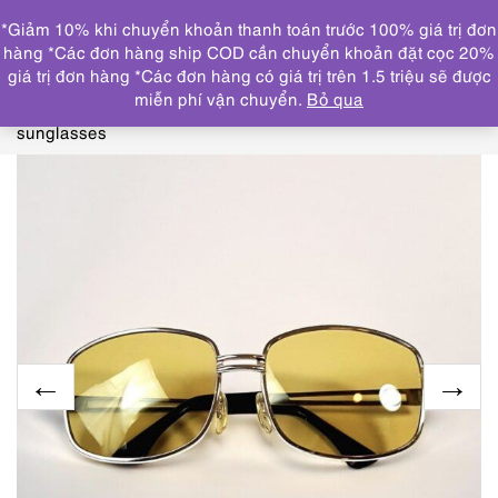
0
*Giảm 10% khi chuyển khoản thanh toán trước 100% giá trị đơn
DANH MỤC
hàng *Các đơn hàng ship COD cần chuyển khoản đặt cọc 20%
giá trị đơn hàng *Các đơn hàng có giá trị trên 1.5 triệu sẽ được
Trang chủ
KÍNH MẮT
GỌNG KÍNH MỚI/CHƯA SỬ
miễn phí vận chuyển.
Bỏ qua
DỤNG
5899-Kính mát nữ/nam-Mới/Chưa sử dụng-No-171
sunglasses