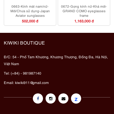
0663-Kính mát nam/nữ-
0672-Gọng kính nữ-Khá mới-
Mới/Chưa sử dụng-Japan
GRAND COMO eyeglasses
Aviator sunglasses
frame
502,000 đ
1,163,000 đ
KIWIKI BOUTIQUE
Đ/C: 54 - Phố Tam Khương, Khương Thượng, Đống Đa, Hà Nội,
Việt Nam
Tel: (+84) - 981987140
Email:
kiwiki911@gmail.com
z