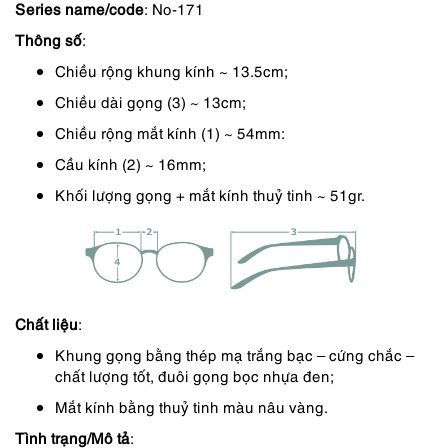
Series name/code
: No-171
590,000 ₫.
là:
Thông số
:
502,000 ₫.
Chiều rộng khung kính ~ 13.5cm;
Chiều dài gọng (3) ~ 13cm;
Chiều rộng mắt kính (1) ~ 54mm:
Cầu kính (2) ~ 16mm;
Khối lượng gọng + mắt kính thuỷ tinh ~ 51gr.
Chất liệu
:
Khung gọng bằng thép mạ trắng bạc – cứng chắc –
chất lượng tốt, đuôi gọng bọc nhựa đen;
Mắt kính bằng thuỷ tinh màu nâu vàng.
Tình trạng/Mô tả
: