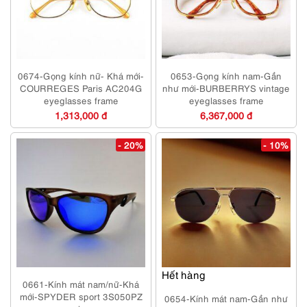
0674-Gọng kính nữ- Khá mới-
0653-Gọng kính nam-Gần
COURREGES Paris AC204G
như mới-BURBERRYS vintage
eyeglasses frame
eyeglasses frame
1,313,000 đ
6,367,000 đ
- 20%
- 10%
Hết hàng
0661-Kính mát nam/nữ-Khá
mới-SPYDER sport 3S050PZ
0654-Kính mát nam-Gần như