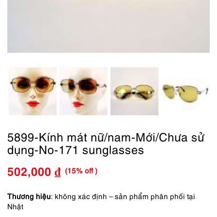
5899-Kính mát nữ/nam-Mới/Chưa sử
dụng-No-171 sunglasses
(15% off )
502,000
₫
Giá
Giá
gốc
hiện
Thương hiệu
: không xác định – sản phẩm phân phối tại
Nhật
là:
tại