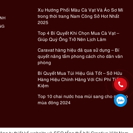
Xu Hướng Phối Màu Cà Vạt Và Áo Sơ Mi
trong thời trang Nam Công Sở Hot Nhất
ÀNH
2025
NG
Top 4 Bí Quyết Khi Chọn Mua Cà Vạt –
Giúp Quý Ông Trở Nên Lịch Lãm
Caravat hàng hiệu đã qua sử dụng – Bí
quyết nâng tầm phong cách cho dân văn
phòng
Bí Quyết Mua Túi Hiệu Giá Tốt – Sở Hữu
Hàng Hiệu Chính Hãng Với Chi Phí Tiết
Kiệm
Top 10 chai nước hoa mùi sang cho nữ cho
mùa đông 2024
ông ty thiết kế website
và
SEO tổng thể
bởi Creative Việt Nam