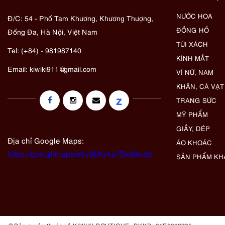
NƯỚC HOA
Đ/C: 54 - Phố Tam Khương, Khương Thượng,
ĐỒNG HỒ
Đống Đa, Hà Nội, Việt Nam
TÚI XÁCH
Tel: (+84) - 981987140
KÍNH MẮT
Email:
kiwiki911@gmail.com
VÍ NỮ, NAM
KHĂN, CÀ VẠT
z
TRANG SỨC
MỸ PHẨM
GIẦY, DÉP
Địa chỉ Google Maps:
ÁO KHOÁC
https://goo.gl/maps/eby8bKyks7Bx89oa6
SẢN PHẨM KH