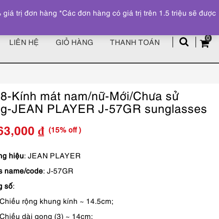
Đăng ký
Tài khoản
z
 trị đơn hàng *Các đơn hàng có giá trị trên 1.5 triệu sẽ được
0
LIÊN HỆ
GIỎ HÀNG
THANH TOÁN
8-Kính mát nam/nữ-Mới/Chưa sử
ng-JEAN PLAYER J-57GR sunglasses
(15% off )
63,000
₫
Giá
Giá
gốc
hiện
g hiệu
: JEAN PLAYER
s name/code
: J-57GR
là:
tại
g số
:
1,250,000 ₫.
là:
Chiều rộng khung kính ~ 14.5cm;
1,063,000 ₫.
Chiều dài gọng (3) ~ 14cm;