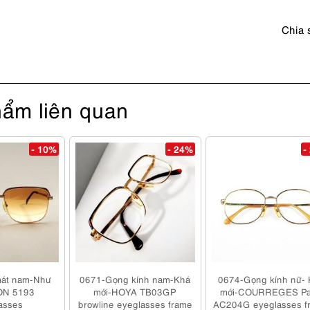
số
lượng
Chia 
ẩm liên quan
- 10%
- 24%
-
mát nam-Như
0671-Gọng kính nam-Khá
0674-Gọng kính nữ- 
ON 5193
mới-HOYA TB03GP
mới-COURREGES Pa
asses
browline eyeglasses frame
AC204G eyeglasses f