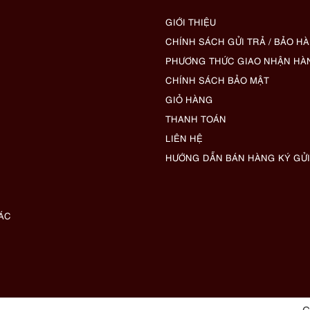
GIỚI THIỆU
CHÍNH SÁCH GỬI TRẢ / BẢO H
PHƯƠNG THỨC GIAO NHẬN HÀ
CHÍNH SÁCH BẢO MẬT
GIỎ HÀNG
THANH TOÁN
LIÊN HỆ
HƯỚNG DẪN BÁN HÀNG KÝ GỬI
ÁC
C