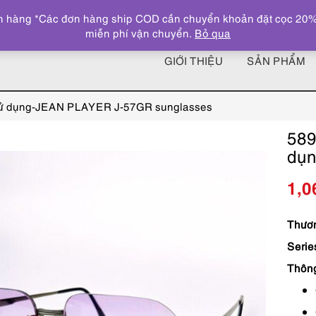
 hàng *Các đơn hàng ship COD cần chuyển khoản đặt cọc 20% giá
miễn phí vận chuyển.
Bỏ qua
GIỚI THIỆU
SẢN PHẨM
sử dụng-JEAN PLAYER J-57GR sunglasses
589
dụ
1,0
Thươn
Serie
Thôn