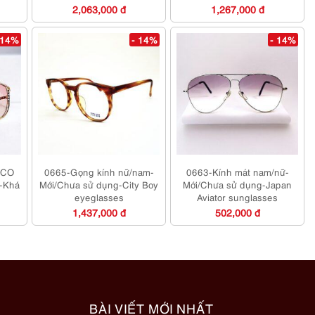
browline Japan eyeglasses
2,063,000 đ
1,267,000 đ
frame
 14%
- 14%
- 14%
ACO
0665-Gọng kính nữ/nam-
0663-Kính mát nam/nữ-
-Khá
Mới/Chưa sử dụng-City Boy
Mới/Chưa sử dụng-Japan
eyeglasses
Aviator sunglasses
1,437,000 đ
502,000 đ
BÀI VIẾT MỚI NHẤT