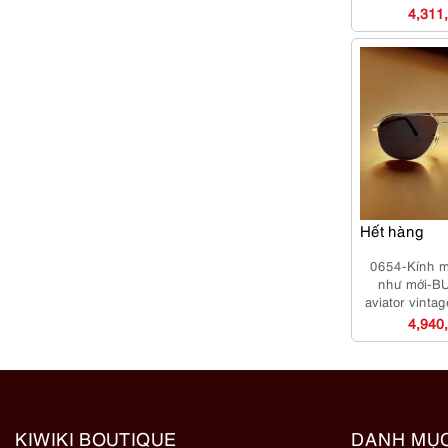
4,311
Hết hàng
0654-Kính 
như mới-
aviator vinta
4,940
KIWIKI BOUTIQUE
DANH MỤ