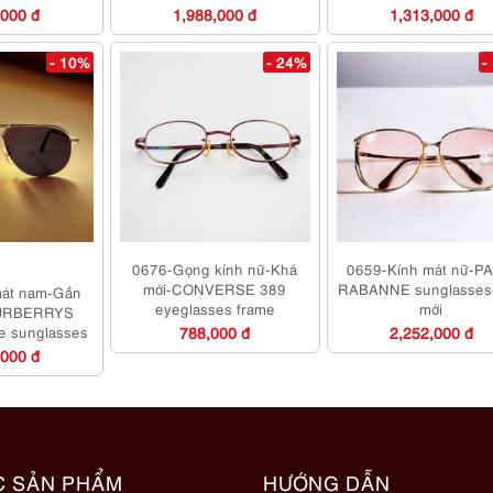
,000 đ
1,988,000 đ
1,313,000 đ
- 10%
- 24%
-
0676-Gọng kính nữ-Khá
0659-Kính mát nữ-P
mới-CONVERSE 389
RABANNE sunglasses
mát nam-Gần
eyeglasses frame
mới
BURBERRYS
ge sunglasses
788,000 đ
2,252,000 đ
,000 đ
C SẢN PHẨM
HƯỚNG DẪN