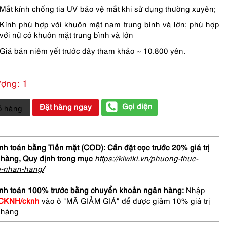
Mắt kính chống tia UV bảo vệ mắt khi sử dụng thường xuyên;
Kính phù hợp với khuôn mặt nam trung bình và lớn; phù hợp
với nữ có khuôn mặt trung bình và lớn
Giá bán niêm yết trước đây tham khảo ~ 10.800 yên.
ượng: 1
Gọi điện
Đặt hàng ngay
ỏ hàng
ữ-
Chưa
h toán bằng Tiền mặt (COD): Cần đặt cọc trước 20% giá trị
 hàng,
Quy định trong mục
https://kiwiki.vn/phuong-thuc-
o-nhan-hang
/
ER
nh toán 100% trước bằng chuyển khoản ngân hàng:
Nhập
CKNH/cknh
vào ô "MÃ GIẢM GIÁ" để được giảm 10% giá trị
 hàng
asses