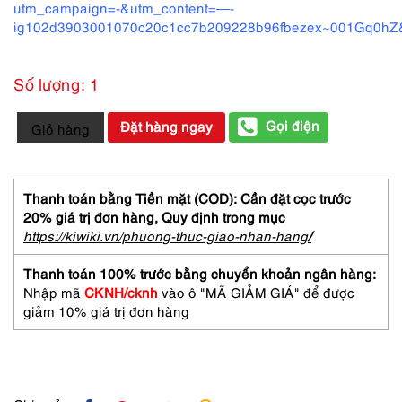
utm_campaign=-&utm_content=—-
ig102d3903001070c20c1cc7b209228b96fbezex~001Gq0hZ&
Số lượng: 1
5880-
Gọi điện
Đặt hàng ngay
Giỏ hàng
Kính
mát
nữ/nam-
Đã
Thanh toán bằng Tiền mặt (COD): Cần đặt cọc trước
sử
20% giá trị đơn hàng,
Quy định trong mục
dụng-
https://kiwiki.vn/phuong-thuc-giao-nhan-hang
/
Plastic
261-
Thanh toán 100% trước bằng chuyển khoản ngân hàng:
272612
Nhập mã
CKNH/cknh
vào ô "MÃ GIẢM GIÁ" để được
sunglasses
giảm 10% giá trị đơn hàng
số
lượng