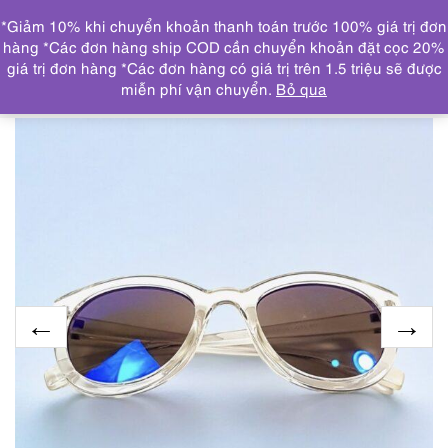
0
*Giảm 10% khi chuyển khoản thanh toán trước 100% giá trị đơn
DANH MỤC
hàng *Các đơn hàng ship COD cần chuyển khoản đặt cọc 20%
giá trị đơn hàng *Các đơn hàng có giá trị trên 1.5 triệu sẽ được
Trang chủ
KÍNH MẮT
5880-Kính mát nữ/nam-Đã sử
miễn phí vận chuyển.
Bỏ qua
dụng-Plastic 261-272612 sunglasses