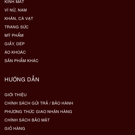
KÍNH MẮT
VÍ NỮ, NAM
KHĂN, CÀ VẠT
TRANG SỨC
MỸ PHẨM
GIẦY, DÉP
ÁO KHOÁC
SẢN PHẨM KHÁC
HƯỚNG DẪN
GIỚI THIỆU
CHÍNH SÁCH GỬI TRẢ / BẢO HÀNH
PHƯƠNG THỨC GIAO NHẬN HÀNG
CHÍNH SÁCH BẢO MẬT
GIỎ HÀNG