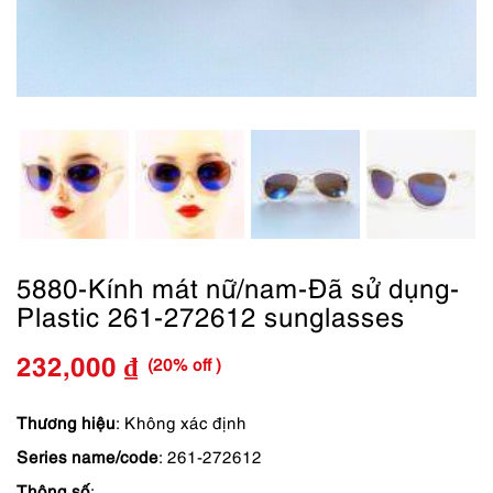
5880-Kính mát nữ/nam-Đã sử dụng-
Plastic 261-272612 sunglasses
(20% off )
232,000
₫
Giá
Giá
gốc
hiện
Thương hiệu
: Không xác định
Series name/code
: 261-272612
là:
tại
Thông số
: