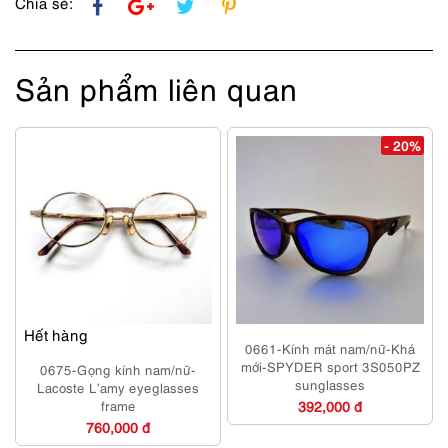
Chia sẻ:
Sản phẩm liên quan
- 20%
Hết hàng
0661-Kính mát nam/nữ-Khá
mới-SPYDER sport 3S050PZ
0675-Gọng kính nam/nữ-
sunglasses
Lacoste L’amy eyeglasses
frame
392,000 đ
760,000 đ