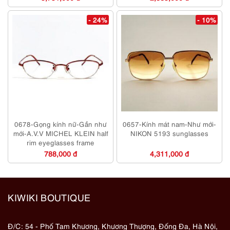
- 24%
- 10%
0678-Gọng kính nữ-Gần như
0657-Kính mát nam-Như mới-
mới-A.V.V MICHEL KLEIN half
NIKON 5193 sunglasses
rim eyeglasses frame
788,000 đ
4,311,000 đ
KIWIKI BOUTIQUE
Đ/C: 54 - Phố Tam Khương, Khương Thượng, Đống Đa, Hà Nội,