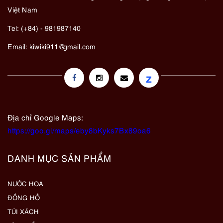
Việt Nam
Tel: (+84) - 981987140
Email:
kiwiki911@gmail.com
z
Địa chỉ Google Maps:
https://goo.gl/maps/eby8bKyks7Bx89oa6
DANH MỤC SẢN PHẨM
NƯỚC HOA
ĐỒNG HỒ
TÚI XÁCH