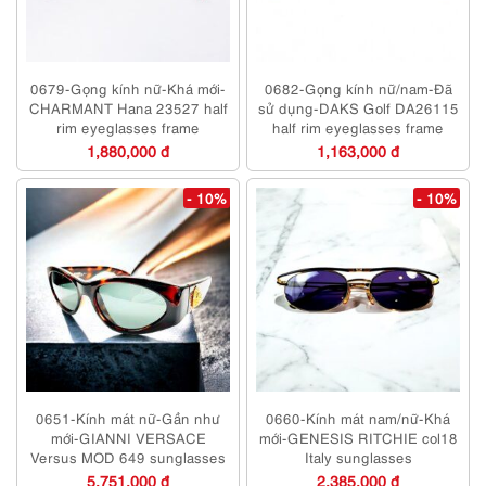
0679-Gọng kính nữ-Khá mới-
0682-Gọng kính nữ/nam-Đã
CHARMANT Hana 23527 half
sử dụng-DAKS Golf DA26115
rim eyeglasses frame
half rim eyeglasses frame
1,880,000 đ
1,163,000 đ
- 10%
- 10%
0651-Kính mát nữ-Gần như
0660-Kính mát nam/nữ-Khá
mới-GIANNI VERSACE
mới-GENESIS RITCHIE col18
Versus MOD 649 sunglasses
Italy sunglasses
5,751,000 đ
2,385,000 đ