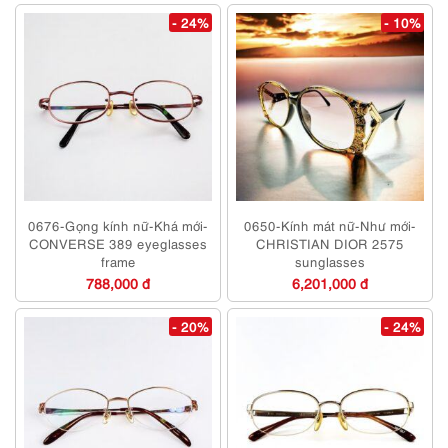
- 24%
- 10%
0676-Gọng kính nữ-Khá mới-
0650-Kính mát nữ-Như mới-
CONVERSE 389 eyeglasses
CHRISTIAN DIOR 2575
frame
sunglasses
788,000 đ
6,201,000 đ
- 20%
- 24%