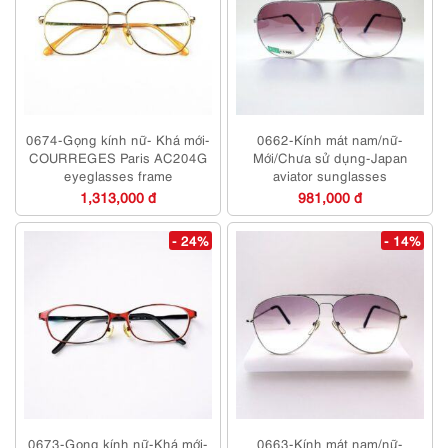
0674-Gọng kính nữ- Khá mới-
0662-Kính mát nam/nữ-
COURREGES Paris AC204G
Mới/Chưa sử dụng-Japan
eyeglasses frame
aviator sunglasses
1,313,000 đ
981,000 đ
- 24%
- 14%
0673-Gọng kính nữ-Khá mới-
0663-Kính mát nam/nữ-