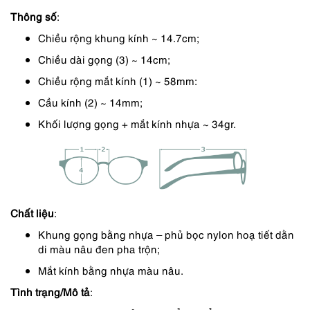
Thông số
:
390,000 ₫.
là:
Chiều rộng khung kính ~ 14.7cm;
332,000 ₫.
Chiều dài gọng (3) ~ 14cm;
Chiều rộng mắt kính (1) ~ 58mm:
Cầu kính (2) ~ 14mm;
Khối lượng gọng + mắt kính nhựa ~ 34gr.
Chất liệu
:
Khung gọng bằng nhựa – phủ bọc nylon hoạ tiết dằn
di màu nâu đen pha trộn;
Mắt kính bằng nhựa màu nâu.
Tình trạng/Mô tả
: