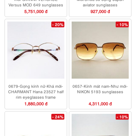
Versus MOD 649 sunglasses
aviator sunglasses
5,751,000 đ
927,000 đ
- 20%
- 10%
0679-Gọng kính nữ-Khá mới-
0657-Kính mát nam-Như mới-
CHARMANT Hana 23527 half
NIKON 5193 sunglasses
rim eyeglasses frame
1,880,000 đ
4,311,000 đ
- 24%
- 10%