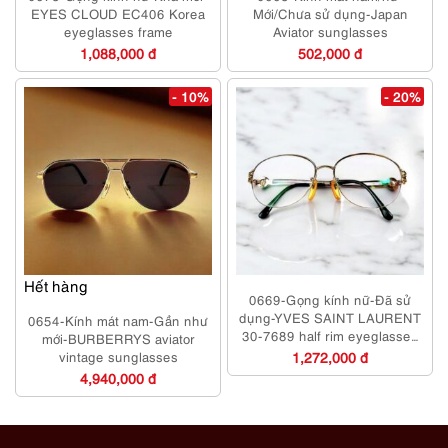
EYES CLOUD EC406 Korea
Mới/Chưa sử dụng-Japan
eyeglasses frame
Aviator sunglasses
1,088,000 đ
502,000 đ
- 10%
- 20%
Hết hàng
0669-Gọng kính nữ-Đã sử
dụng-YVES SAINT LAURENT
0654-Kính mát nam-Gần như
30-7689 half rim eyeglasses
mới-BURBERRYS aviator
frame
vintage sunglasses
1,272,000 đ
4,940,000 đ