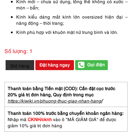
Kính mới – chưa sử dụng, tổng thể không có xước –
mòn – bẩn;
Kính kiểu dáng mắt kính lớn oversized hiện đại –
năng động – thời trang;
Kính phù hợp với khuôn mặt nữ trung bình và lớn.
Số lượng: 1
5877-
Gọi điện
Đặt hàng ngay
Giỏ hàng
Kính
mát
nữ-
Mới/Chưa
Thanh toán bằng Tiền mặt (COD): Cần đặt cọc trước
sử
20% giá trị đơn hàng,
Quy định trong mục
dụng-
https://kiwiki.vn/phuong-thuc-giao-nhan-hang
/
ORIGINAL
6564-
Thanh toán 100% trước bằng chuyển khoản ngân hàng:
02
Nhập mã
CKNH/cknh
vào ô "MÃ GIẢM GIÁ" để được
sunglasses
giảm 10% giá trị đơn hàng
số