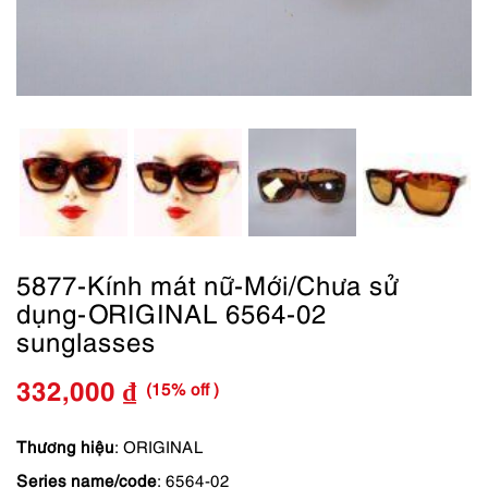
5877-Kính mát nữ-Mới/Chưa sử
dụng-ORIGINAL 6564-02
sunglasses
(15% off )
332,000
₫
Giá
Giá
gốc
hiện
Thương hiệu
: ORIGINAL
Series name/code
: 6564-02
là:
tại