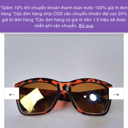
0
*Giảm 10% khi chuyển khoản thanh toán trước 100% giá trị đơn
DANH MỤC
hàng *Các đơn hàng ship COD cần chuyển khoản đặt cọc 20%
giá trị đơn hàng *Các đơn hàng có giá trị trên 1.5 triệu sẽ được
Trang chủ
KÍNH MẮT
5877-Kính mát nữ-Mới/Chưa sử
miễn phí vận chuyển.
Bỏ qua
dụng-ORIGINAL 6564-02 sunglasses