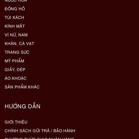
ĐỒNG HỒ
TÚI XÁCH
KÍNH MẮT
VÍ NỮ, NAM
KHĂN, CÀ VẠT
TRANG SỨC
MỸ PHẨM
GIẦY, DÉP
ÁO KHOÁC
SẢN PHẨM KHÁC
HƯỚNG DẪN
GIỚI THIỆU
CHÍNH SÁCH GỬI TRẢ / BẢO HÀNH