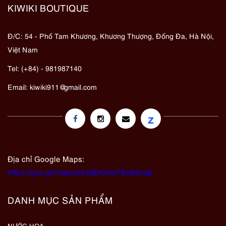
KIWIKI BOUTIQUE
Đ/C: 54 - Phố Tam Khương, Khương Thượng, Đống Đa, Hà Nội,
Việt Nam
Tel: (+84) - 981987140
Email:
kiwiki911@gmail.com
z
Địa chỉ Google Maps:
https://goo.gl/maps/eby8bKyks7Bx89oa6
DANH MỤC SẢN PHẨM
NƯỚC HOA