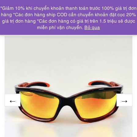
0
*Giảm 10% khi chuyển khoản thanh toán trước 100% giá trị đơn
DANH MỤC
hàng *Các đơn hàng ship COD cần chuyển khoản đặt cọc 20%
giá trị đơn hàng *Các đơn hàng có giá trị trên 1.5 triệu sẽ được
Trang chủ
KÍNH MẮT
5875-Kính mát nam/nữ-Kính thể
miễn phí vận chuyển.
Bỏ qua
thao-Mới/Chưa sử dụng-ORIGINAL 6274-02 sunglasses