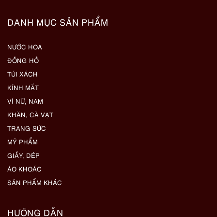
DANH MỤC SẢN PHẨM
NƯỚC HOA
ĐỒNG HỒ
TÚI XÁCH
KÍNH MẮT
VÍ NỮ, NAM
KHĂN, CÀ VẠT
TRANG SỨC
MỸ PHẨM
GIẦY, DÉP
ÁO KHOÁC
SẢN PHẨM KHÁC
HƯỚNG DẪN