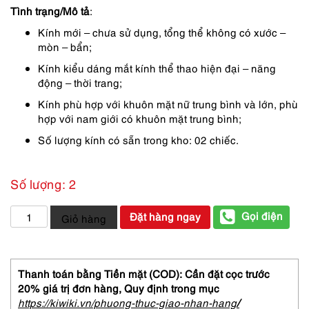
Tình trạng/Mô tả
:
Kính mới – chưa sử dụng, tổng thể không có xước –
mòn – bẩn;
Kính kiểu dáng mắt kính thể thao hiện đại – năng
động – thời trang;
Kính phù hợp với khuôn mặt nữ trung bình và lớn, phù
hợp với nam giới có khuôn mặt trung bình;
Số lượng kính có sẵn trong kho: 02 chiếc.
Số lượng: 2
5875-
Gọi điện
Đặt hàng ngay
Giỏ hàng
Kính
mát
nam/nữ-
Kính
Thanh toán bằng Tiền mặt (COD): Cần đặt cọc trước
thể
20% giá trị đơn hàng,
Quy định trong mục
thao-
https://kiwiki.vn/phuong-thuc-giao-nhan-hang
/