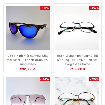
- 20%
- 24%
0661-Kính mát nam/nữ-Khá
0684-Gọng kính nam/nữ-Đã
mới-SPYDER sport 3S050PZ
sử dụng-THE LYNX LY8701
sunglasses
eyeglasses frame
392,000 đ
713,000 đ
- 14%
- 20%