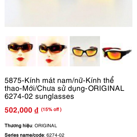
5875-Kính mát nam/nữ-Kính thể
thao-Mới/Chưa sử dụng-ORIGINAL
6274-02 sunglasses
(15% off )
502,000
₫
Giá
Giá
gốc
hiện
Thương hiệu
: ORIGINAL
Series name/code
: 6274-02
là:
tại