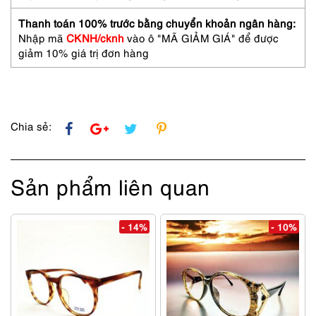
Mới/Chưa
sử
Thanh toán 100% trước bằng chuyển khoản ngân hàng:
dụng-
Nhập mã
CKNH/cknh
vào ô "MÃ GIẢM GIÁ" để được
ORIGINAL
giảm 10% giá trị đơn hàng
6274-
02
sunglasses
số
lượng
Chia sẻ:
Sản phẩm liên quan
- 14%
- 10%