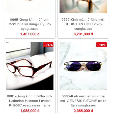
0665-Gọng kính nữ/nam-
0650-Kính mát nữ-Như mới-
Mới/Chưa sử dụng-City Boy
CHRISTIAN DIOR 2575
eyeglasses
sunglasses
1,437,000 đ
6,201,000 đ
- 24%
- 10%
0681-Gọng kính nữ-Khá mới-
0660-Kính mát nam/nữ-Khá
Katharine Hamnett London
mới-GENESIS RITCHIE col18
KH9087 eyeglasses frame
Italy sunglasses
1,988,000 đ
2,385,000 đ