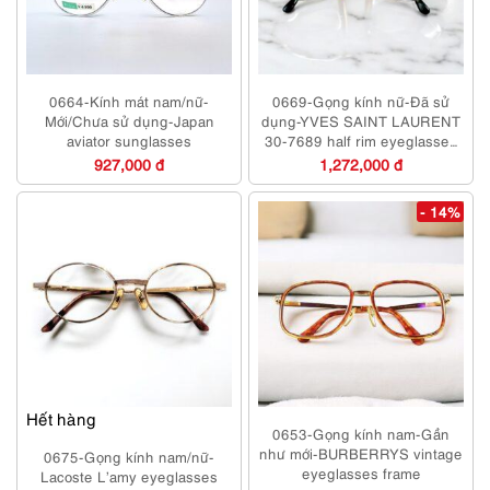
0664-Kính mát nam/nữ-
0669-Gọng kính nữ-Đã sử
Mới/Chưa sử dụng-Japan
dụng-YVES SAINT LAURENT
aviator sunglasses
30-7689 half rim eyeglasses
frame
927,000 đ
1,272,000 đ
- 14%
Hết hàng
0653-Gọng kính nam-Gần
như mới-BURBERRYS vintage
0675-Gọng kính nam/nữ-
eyeglasses frame
Lacoste L’amy eyeglasses