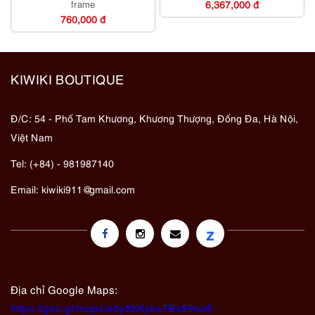
frame
6,367,000 đ
760,000 đ
KIWIKI BOUTIQUE
Đ/C: 54 - Phố Tam Khương, Khương Thượng, Đống Đa, Hà Nội,
Việt Nam
Tel: (+84) - 981987140
Email:
kiwiki911@gmail.com
z
Địa chỉ Google Maps:
https://goo.gl/maps/eby8bKyks7Bx89oa6