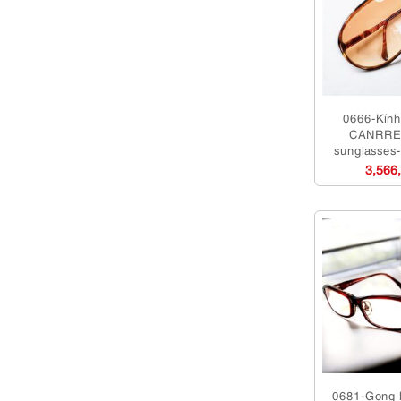
0666-Kính
CANRRE
sunglasses
3,566
0681-Gọng 