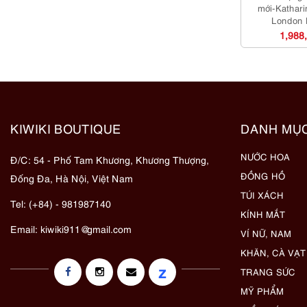
mới-Kathar
London
eyeglass
1,988
KIWIKI BOUTIQUE
DANH MỤ
NƯỚC HOA
Đ/C: 54 - Phố Tam Khương, Khương Thượng,
ĐỒNG HỒ
Đống Đa, Hà Nội, Việt Nam
TÚI XÁCH
Tel: (+84) - 981987140
KÍNH MẮT
Email:
kiwiki911@gmail.com
VÍ NỮ, NAM
KHĂN, CÀ VẠT
z
TRANG SỨC
MỸ PHẨM