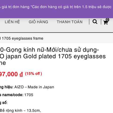
Đăng ký
Tài khoản
z
 trị đơn hàng *Các đơn hàng có giá trị trên 1.5 triệu sẽ được
0
LIÊN HỆ
GIỎ HÀNG
THANH TOÁN
d 1705 eyeglasses frame
0-Gọng kính nữ-Mới/chưa sử dụng-
O japan Gold plated 1705 eyeglasses
me
(15% off )
97,000
₫
Giá
Giá
gốc
hiện
g hiệu
: AIZO – Made in Japan
s name/code:
1705
là:
tại
g số
:
3,290,000 ₫.
là:
Bề rộng kính ~ 13.5cm,
2,797,000 ₫.