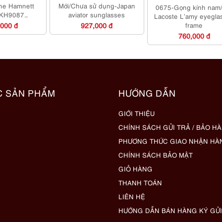
ine Hamnett
Mới/Chưa sử dụng-Japan
0675-Gọng kính nam
 KH9087
aviator sunglasses
Lacoste L’amy eyegla
es frame
,000 đ
927,000 đ
frame
760,000 đ
C SẢN PHẨM
HƯỚNG DẪN
GIỚI THIỆU
CHÍNH SÁCH GỬI TRẢ / BẢO H
PHƯƠNG THỨC GIAO NHẬN HÀ
CHÍNH SÁCH BẢO MẬT
GIỎ HÀNG
THANH TOÁN
LIÊN HỆ
HƯỚNG DẪN BÁN HÀNG KÝ GỬI