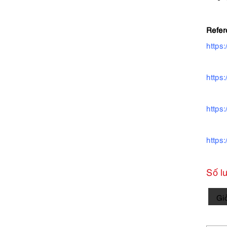
Refer
https
https
https
https
Số l
5810-
Gi
Gọng
kính
nữ-