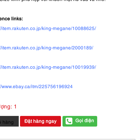
ence links:
://item.rakuten.co.jp/king-megane/10088625/
://item.rakuten.co.jp/king-megane/2000189/
://item.rakuten.co.jp/king-megane/10019939/
://www.ebay.ca/itm/225756196924
ượng: 1
Gọi điện
Đặt hàng ngay
ỏ hàng