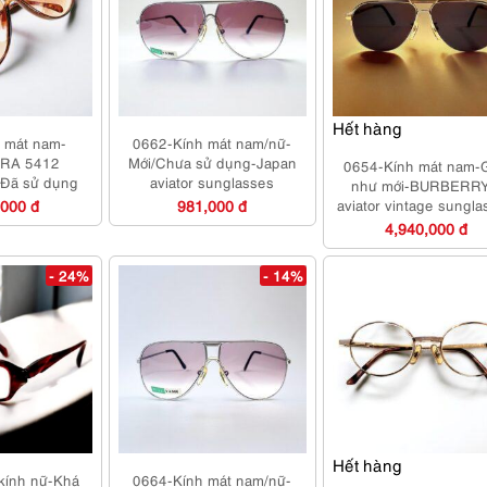
Hết hàng
 mát nam-
0662-Kính mát nam/nữ-
RA 5412
Mới/Chưa sử dụng-Japan
0654-Kính mát nam-
-Đã sử dụng
aviator sunglasses
như mới-BURBERR
,000 đ
981,000 đ
aviator vintage sungl
4,940,000 đ
- 24%
- 14%
Hết hàng
kính nữ-Khá
0664-Kính mát nam/nữ-