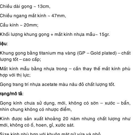
Chiều dài gọng ~ 13cm,
Chiều ngang mắt kính ~ 47mm,
Cầu kính ~ 20mm;
Khối lượng khung gọng + mắt kính nhựa mẫu~ 15gr.
liệu
:
Khung gọng bằng titanium mạ vàng (GP – Gold plated) – chất
lượng tốt – cao cấp;
Mắt kính mẫu bằng nhựa trong – cần thay thế mắt kính phù
hợp với thị lực;
Gọng trang trí nhựa acetate màu nâu đỏ chất lượng tốt.
trạng/mô tả
:
Gọng kính chưa sử dụng, mới, không có sờn – xước – bẩn,
nhìn chung không có nhược điểm,
Kính được sản xuất khoảng 20 năm nhưng chất lượng như
mới, không có ố, hoen, gỉ, xước sát.
Size kính phù hợp với khuôn mặt nữ vừa và nhỏ.