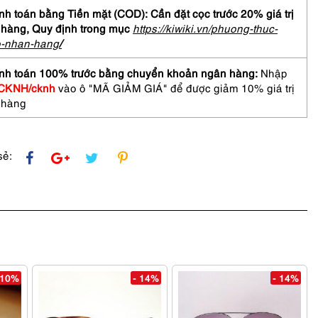
hưa
h toán bằng Tiền mặt (COD): Cần đặt cọc trước 20% giá trị
 hàng,
Quy định trong mục
https://kiwiki.vn/phuong-thuc-
o-nhan-hang
/
nh toán 100% trước bằng chuyển khoản ngân hàng:
Nhập
CKNH/cknh
vào ô "MÃ GIẢM GIÁ" để được giảm 10% giá trị
d
 hàng
asses
sẻ:
 10%
- 14%
- 14%