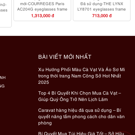
mới-COURREGES Paris
Đã sử dụng-THE LYNX
/nữ-
AC204G eyeglasses frame
LY8701 eyeglasses frame
sses
1,313,000 đ
713,000 đ
BÀI VIẾT MỚI NHẤT
Xu Hướng Phối Màu Cà Vạt Và Áo Sơ Mi
trong thời trang Nam Công Sở Hot Nhất
ÀNH
2025
NG
Top 4 Bí Quyết Khi Chọn Mua Cà Vạt –
Giúp Quý Ông Trở Nên Lịch Lãm
Caravat hàng hiệu đã qua sử dụng – Bí
quyết nâng tầm phong cách cho dân văn
phòng
Bí Quyết Mua Túi Hiệu Giá Tốt – Sở Hữu