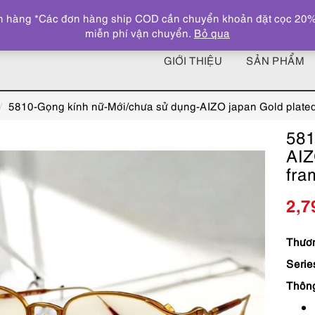
 hàng *Các đơn hàng ship COD cần chuyển khoản đặt cọc 20% giá
miễn phí vận chuyển.
Bỏ qua
GIỚI THIỆU
SẢN PHẨM
5810-Gọng kính nữ-Mới/chưa sử dụng-AIZO japan Gold plate
581
AIZ
fra
2,7
Thươn
Serie
Thôn