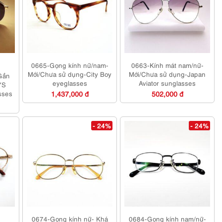
0665-Gọng kính nữ/nam-
0663-Kính mát nam/nữ-
Mới/Chưa sử dụng-City Boy
Mới/Chưa sử dụng-Japan
Gần
eyeglasses
Aviator sunglasses
YS
asses
1,437,000 đ
502,000 đ
- 24%
- 24%
0674-Gọng kính nữ- Khá
0684-Gọng kính nam/nữ-