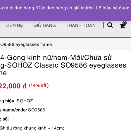
Đăng ký
Tài khoản
z
 trị đơn hàng *Các đơn hàng có giá trị trên 1.5 triệu sẽ được
0
LIÊN HỆ
GIỎ HÀNG
THANH TOÁN
SO9586 eyeglasses frame
4-Gọng kính nữ/nam-Mới/Chưa sử
g-SOHOZ Classic SO9586 eyeglasses
me
(14% off )
22,000
₫
Giá
Giá
gốc
hiện
g hiệu
: SOHOZ
s name/code
: SO9586
là:
tại
g số
:
1,790,000 ₫.
là:
Chiều rộng khung kính ~ 14cm;
1,522,000 ₫.