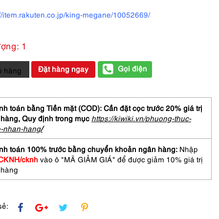
://item.rakuten.co.jp/king-megane/10052669/
ượng: 1
Gọi điện
Đặt hàng ngay
ỏ hàng
m-
Chưa
h toán bằng Tiền mặt (COD): Cần đặt cọc trước 20% giá trị
 hàng,
Quy định trong mục
https://kiwiki.vn/phuong-thuc-
o-nhan-hang
/
OZ
ic
nh toán 100% trước bằng chuyển khoản ngân hàng:
Nhập
86
CKNH/cknh
vào ô "MÃ GIẢM GIÁ" để được giảm 10% giá trị
asses
 hàng
sẻ: