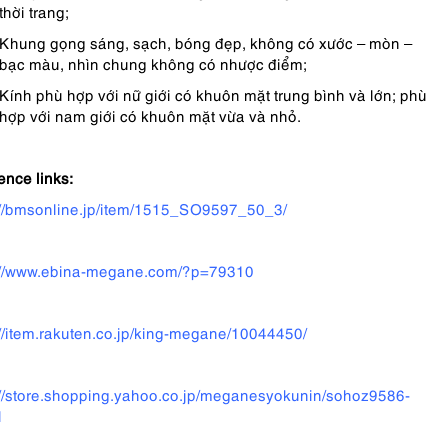
thời trang;
Khung gọng sáng, sạch, bóng đẹp, không có xước – mòn –
bạc màu, nhìn chung không có nhược điểm;
Kính phù hợp với nữ giới có khuôn mặt trung bình và lớn; phù
hợp với nam giới có khuôn mặt vừa và nhỏ.
ence links:
://bmsonline.jp/item/1515_SO9597_50_3/
://www.ebina-megane.com/?p=79310
://item.rakuten.co.jp/king-megane/10044450/
://store.shopping.yahoo.co.jp/meganesyokunin/sohoz9586-
l