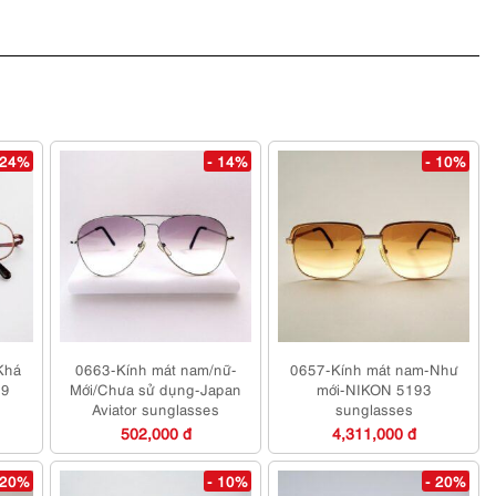
 24%
- 14%
- 10%
Khá
0663-Kính mát nam/nữ-
0657-Kính mát nam-Như
89
Mới/Chưa sử dụng-Japan
mới-NIKON 5193
Aviator sunglasses
sunglasses
502,000 đ
4,311,000 đ
 20%
- 10%
- 20%