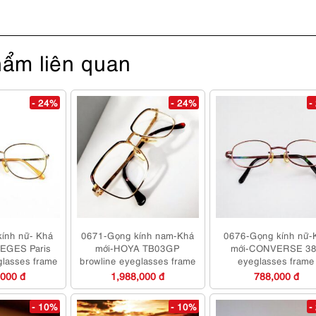
ẩm liên quan
- 24%
- 24%
-
ính nữ- Khá
0671-Gọng kính nam-Khá
0676-Gọng kính nữ-
EGES Paris
mới-HOYA TB03GP
mới-CONVERSE 3
lasses frame
browline eyeglasses frame
eyeglasses frame
,000 đ
1,988,000 đ
788,000 đ
- 10%
- 10%
-