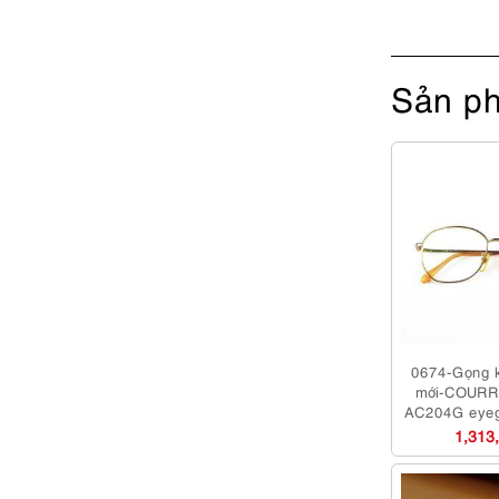
Sản ph
0674-Gọng k
mới-COURR
AC204G eyeg
1,313