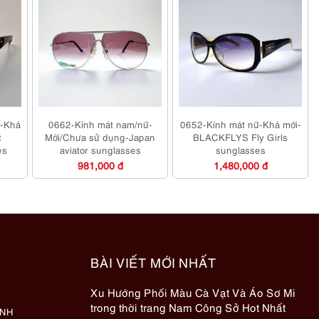
ữ-Khá
0662-Kính mát nam/nữ-
0652-Kính mát nữ-Khá mới-
t
Mới/Chưa sử dụng-Japan
BLACKFLYS Fly Girls
es
aviator sunglasses
sunglasses
981,000 đ
1,480,000 đ
BÀI VIẾT MỚI NHẤT
Xu Hướng Phối Màu Cà Vạt Và Áo Sơ Mi
trong thời trang Nam Công Sở Hot Nhất
ÀNH