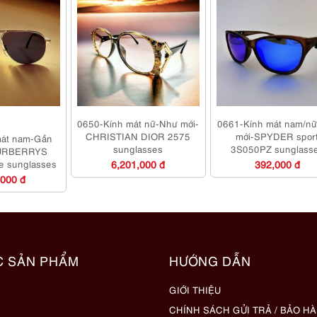
0650-Kính mát nữ-Như mới-
0661-Kính mát nam/n
CHRISTIAN DIOR 2575
mới-SPYDER spor
mát nam-Gần
sunglasses
3S050PZ sunglass
BURBERRYS
ge sunglasses
6,201,000 đ
392,000 đ
,000 đ
C SẢN PHẨM
HƯỚNG DẪN
GIỚI THIỆU
CHÍNH SÁCH GỬI TRẢ / BẢO H