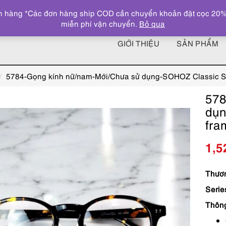
 hàng *Các đơn hàng ship COD cần chuyển khoản đặt cọc 20% giá
miễn phí vận chuyển.
Bỏ qua
GIỚI THIỆU
SẢN PHẨM
5784-Gọng kính nữ/nam-Mới/Chưa sử dụng-SOHOZ Classic 
578
dụn
fra
1,5
Thươn
Serie
Thôn