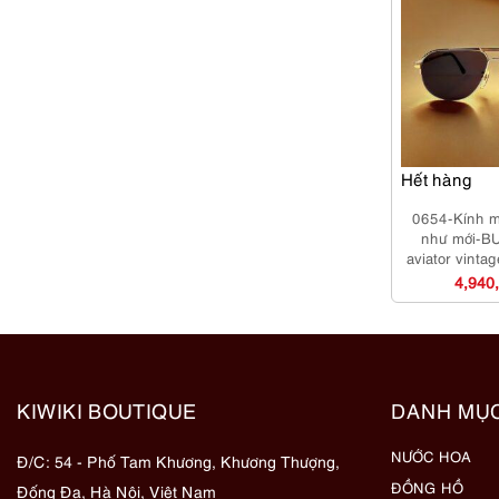
Hết hàng
0654-Kính 
như mới-
aviator vinta
4,940
KIWIKI BOUTIQUE
DANH MỤ
NƯỚC HOA
Đ/C: 54 - Phố Tam Khương, Khương Thượng,
ĐỒNG HỒ
Đống Đa, Hà Nội, Việt Nam