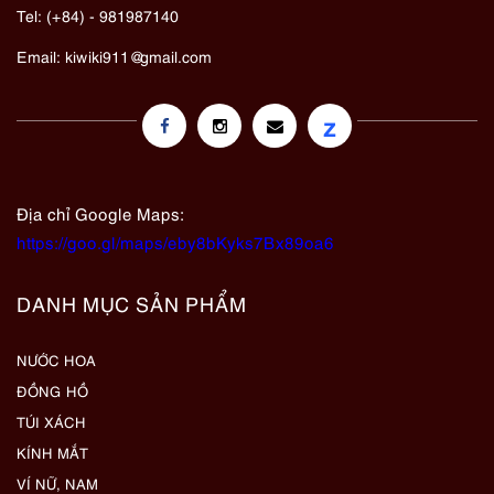
Tel: (+84) - 981987140
Email:
kiwiki911@gmail.com
z
Địa chỉ Google Maps:
https://goo.gl/maps/eby8bKyks7Bx89oa6
DANH MỤC SẢN PHẨM
NƯỚC HOA
ĐỒNG HỒ
TÚI XÁCH
KÍNH MẮT
VÍ NỮ, NAM