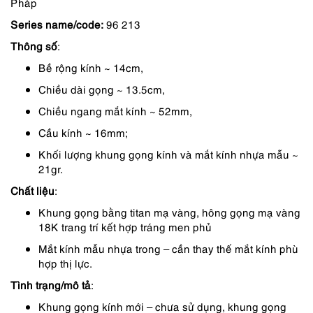
Pháp
là:
tại
Series name/code:
96 213
3,150,000 ₫.
là:
Thông số
:
2,677,000 ₫.
Bề rộng kính ~ 14cm,
Chiều dài gọng ~ 13.5cm,
Chiều ngang mắt kính ~ 52mm,
Cầu kính ~ 16mm;
Khối lượng khung gọng kính và mắt kính nhựa mẫu ~
21gr.
Chất liệu
:
Khung gọng bằng titan mạ vàng, hông gọng mạ vàng
18K trang trí kết hợp tráng men phủ
Mắt kính mẫu nhựa trong – cần thay thế mắt kính phù
hợp thị lực.
Tình trạng/mô tả
:
Khung gọng kính mới – chưa sử dụng, khung gọng