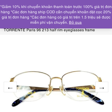
0
*Giảm 10% khi chuyển khoản thanh toán trước 100% giá trị đơn
DANH MỤC
hàng *Các đơn hàng ship COD cần chuyển khoản đặt cọc 20%
giá trị đơn hàng *Các đơn hàng có giá trị trên 1.5 triệu sẽ được
Trang chủ
KÍNH MẮT
GỌNG KÍNH MỚI/CHƯA SỬ
miễn phí vận chuyển.
Bỏ qua
DỤNG
5614-Gọng kính nữ-Mới/Chưa sử dụng-
TORRENTE Paris 96 213 half rim eyeglasses frame