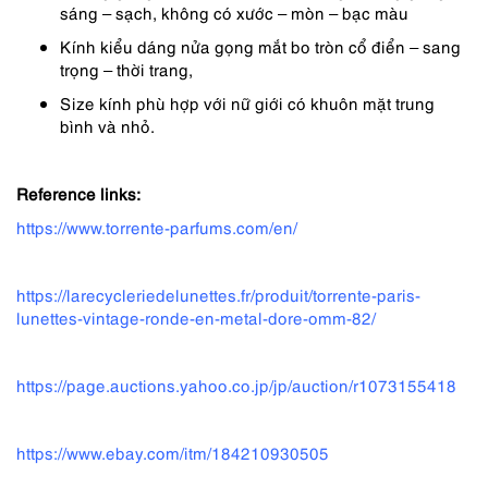
sáng – sạch, không có xước – mòn – bạc màu
Kính kiểu dáng nửa gọng mắt bo tròn cổ điển – sang
trọng – thời trang,
Size kính phù hợp với nữ giới có khuôn mặt trung
bình và nhỏ.
Reference links:
https://www.torrente-parfums.com/en/
https://larecycleriedelunettes.fr/produit/torrente-paris-
lunettes-vintage-ronde-en-metal-dore-omm-82/
https://page.auctions.yahoo.co.jp/jp/auction/r1073155418
https://www.ebay.com/itm/184210930505