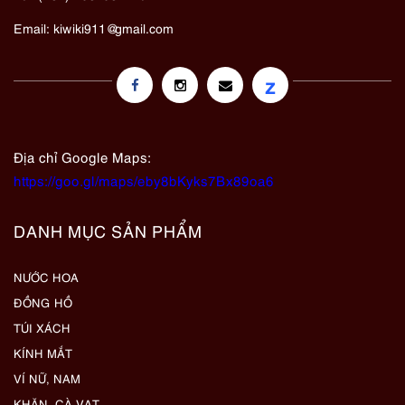
Email:
kiwiki911@gmail.com
z
Địa chỉ Google Maps:
https://goo.gl/maps/eby8bKyks7Bx89oa6
DANH MỤC SẢN PHẨM
NƯỚC HOA
ĐỒNG HỒ
TÚI XÁCH
KÍNH MẮT
VÍ NỮ, NAM
KHĂN, CÀ VẠT