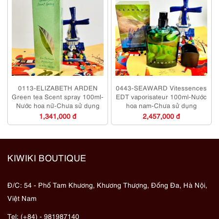
0113-ELIZABETH ARDEN
0443-SEAWARD Vitessences
Green tea Scent spray 100ml-
EDT vaporisateur 100ml-Nước
Nước hoa nữ-Chưa sử dụng
hoa nam-Chưa sử dụng
1,341,000 đ
2,457,000 đ
KIWIKI BOUTIQUE
Đ/C: 54 - Phố Tam Khương, Khương Thượng, Đống Đa, Hà Nội,
Việt Nam
Tel: (+84) - 981987140