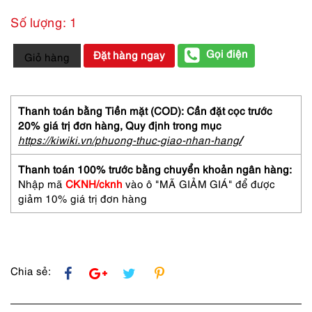
Số lượng: 1
5614-
Gọi điện
Đặt hàng ngay
Giỏ hàng
Gọng
kính
nữ-
Mới/Chưa
Thanh toán bằng Tiền mặt (COD): Cần đặt cọc trước
sử
20% giá trị đơn hàng,
Quy định trong mục
dụng-
https://kiwiki.vn/phuong-thuc-giao-nhan-hang
/
TORRENTE
Paris
Thanh toán 100% trước bằng chuyển khoản ngân hàng:
96
Nhập mã
CKNH/cknh
vào ô "MÃ GIẢM GIÁ" để được
213
giảm 10% giá trị đơn hàng
half
rim
eyeglasses
frame
số
Chia sẻ:
lượng