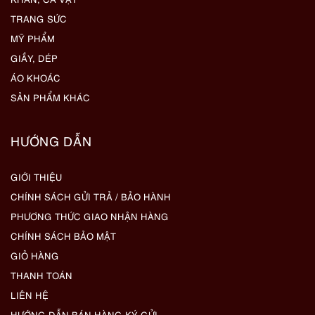
TRANG SỨC
MỸ PHẨM
GIẦY, DÉP
ÁO KHOÁC
SẢN PHẨM KHÁC
HƯỚNG DẪN
GIỚI THIỆU
CHÍNH SÁCH GỬI TRẢ / BẢO HÀNH
PHƯƠNG THỨC GIAO NHẬN HÀNG
CHÍNH SÁCH BẢO MẬT
GIỎ HÀNG
THANH TOÁN
LIÊN HỆ
HƯỚNG DẪN BÁN HÀNG KÝ GỬI