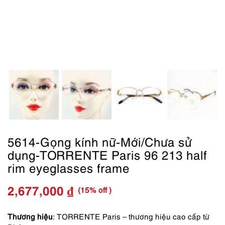
5614-Gọng kính nữ-Mới/Chưa sử
dụng-TORRENTE Paris 96 213 half
rim eyeglasses frame
(15% off )
2,677,000
₫
Giá
Giá
gốc
hiện
Thương hiệu
: TORRENTE Paris – thương hiệu cao cấp từ