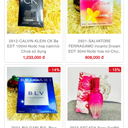
2912-CALVIN KLEIN CK Be
2921-SALVATORE
EDT 100ml-Nước hoa nam/nữ-
FERRAGAMO Incanto Dream
Chưa sử dụng
EDT 30ml-Nước hoa nữ-Chưa
sử dụng
1,233,000 đ
808,000 đ
- 14%
- 15%
2934-BVLGARI BVL Pour
2923-ESCADA Sexy Graffiti