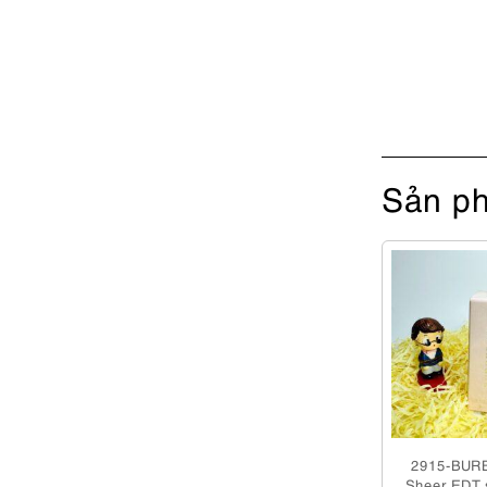
Sản ph
2915-BURB
Sheer EDT 