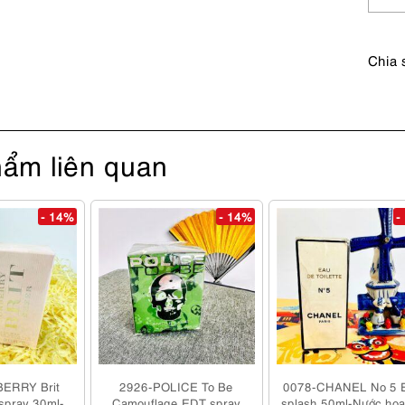
eyegl
frame
số
Chia 
lượng
ẩm liên quan
- 14%
- 14%
-
ERRY Brit
2926-POLICE To Be
0078-CHANEL No 5 
spray 30ml-
Camouflage EDT spray
splash 50ml-Nước hoa