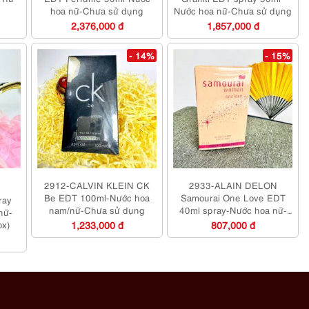
hoa nữ-Chưa sử dụng
Nước hoa nữ-Chưa sử dụng
2,376,000 đ
1,857,000 đ
- 14%
- 15%
2912-CALVIN KLEIN CK
2933-ALAIN DELON
Be EDT 100ml-Nước hoa
Samourai One Love EDT
ray
nam/nữ-Chưa sử dụng
40ml spray-Nước hoa nữ-
nữ-
Chưa sử dụng
ox)
1,233,000 đ
807,000 đ