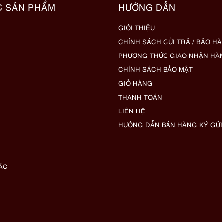
C SẢN PHẨM
HƯỚNG DẪN
GIỚI THIỆU
CHÍNH SÁCH GỬI TRẢ / BẢO H
PHƯƠNG THỨC GIAO NHẬN HÀ
CHÍNH SÁCH BẢO MẬT
GIỎ HÀNG
THANH TOÁN
LIÊN HỆ
HƯỚNG DẪN BÁN HÀNG KÝ GỬI
ÁC