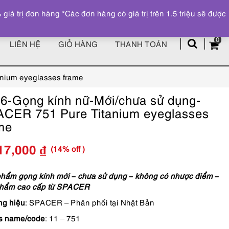
Đăng ký
Tài khoản
z
 trị đơn hàng *Các đơn hàng có giá trị trên 1.5 triệu sẽ được
0
LIÊN HỆ
GIỎ HÀNG
THANH TOÁN
nium eyeglasses frame
6-Gọng kính nữ-Mới/chưa sử dụng-
CER 751 Pure Titanium eyeglasses
me
(14% off )
17,000
₫
Giá
Giá
gốc
hiện
hẩm gọng kính mới – chưa sử dụng – không có nhược điểm –
phẩm cao cấp từ SPACER
là:
tại
g hiệu
: SPACER – Phân phối tại Nhật Bản
6,490,000 ₫.
là:
s name/code
: 11 – 751
5,517,000 ₫.