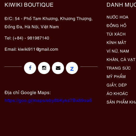
KIWIKI BOUTIQUE
DANH MỤ
NƯỚC HOA
Đ/C: 54 - Phố Tam Khương, Khương Thượng,
ĐỒNG HỒ
Đống Đa, Hà Nội, Việt Nam
TÚI XÁCH
Tel: (+84) - 981987140
KÍNH MẮT
Email:
kiwiki911@gmail.com
VÍ NỮ, NAM
KHĂN, CÀ VẠT
z
TRANG SỨC
MỸ PHẨM
GIẦY, DÉP
Địa chỉ Google Maps:
ÁO KHOÁC
https://goo.gl/maps/eby8bKyks7Bx89oa6
SẢN PHẨM KH