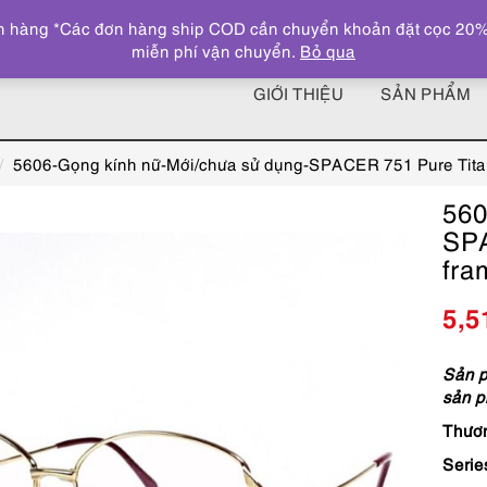
 hàng *Các đơn hàng ship COD cần chuyển khoản đặt cọc 20% giá
miễn phí vận chuyển.
Bỏ qua
GIỚI THIỆU
SẢN PHẨM
5606-Gọng kính nữ-Mới/chưa sử dụng-SPACER 751 Pure Tita
560
SPA
fra
5,5
Sản p
sản 
Thươn
Serie