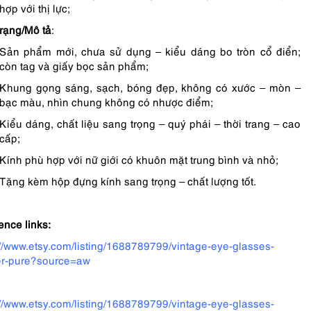
hợp với thị lực;
trạng/Mô tả
:
Sản phẩm mới, chưa sử dụng – kiểu dáng bo tròn cổ điển;
còn tag và giấy bọc sản phẩm;
Khung gọng sáng, sạch, bóng đẹp, không có xước – mòn –
bạc màu, nhìn chung không có nhược điểm;
Kiểu dáng, chất liệu sang trọng – quý phái – thời trang – cao
cấp;
Kính phù hợp với nữ giới có khuôn mặt trung bình và nhỏ;
Tặng kèm hộp đựng kính sang trọng – chất lượng tốt.
ence links:
://www.etsy.com/listing/1688789799/vintage-eye-glasses-
r-pure?source=aw
://www.etsy.com/listing/1688789799/vintage-eye-glasses-