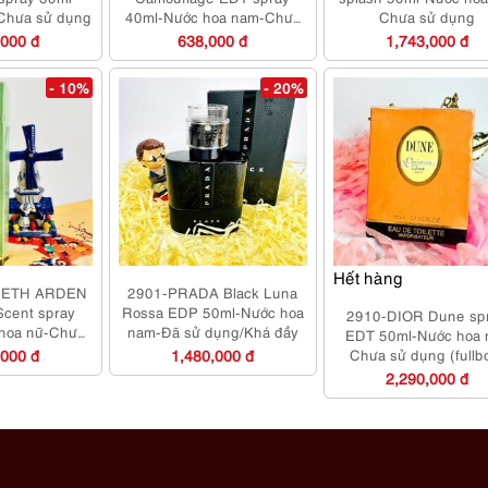
Chưa sử dụng
40ml-Nước hoa nam-Chưa
Chưa sử dụng
sử dụng
,000 đ
638,000 đ
1,743,000 đ
- 10%
- 20%
Hết hàng
BETH ARDEN
2901-PRADA Black Luna
Scent spray
Rossa EDP 50ml-Nước hoa
2910-DIOR Dune sp
hoa nữ-Chưa
nam-Đã sử dụng/Khá đầy
EDT 50ml-Nước hoa 
dụng
,000 đ
1,480,000 đ
Chưa sử dụng (fullb
2,290,000 đ