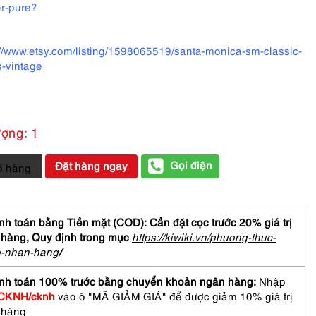
r-pure?
://www.etsy.com/listing/1598065519/santa-monica-sm-classic-
s-vintage
ượng: 1
Gọi điện
Đặt hàng ngay
ỏ hàng
hưa
h toán bằng Tiền mặt (COD): Cần đặt cọc trước 20% giá trị
 hàng,
Quy định trong mục
https://kiwiki.vn/phuong-thuc-
o-nhan-hang
/
CER
nh toán 100% trước bằng chuyển khoản ngân hàng:
Nhập
CKNH/cknh
vào ô "MÃ GIẢM GIÁ" để được giảm 10% giá trị
ium
 hàng