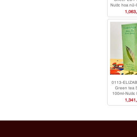
Nước hoa nữ-
1,063
0113-ELIZA
Green tea 
100ml-Nước 
sử 
1,341