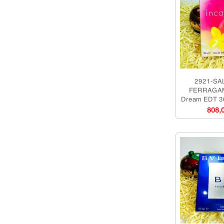
2921-SA
FERRAGAM
Dream EDT 3
nữ-Chưa
808,