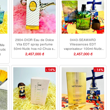
2904-DIOR Eau de Dolce
0443-SEAWARD
Vita EDT spray perfume
Vitessences EDT
 Me
50ml-Nước hoa nữ-Chưa sử
vaporisateur 100ml-Nước
Nước
dụng
hoa nam-Chưa sử dụng
g
2,457,000 đ
2,457,000 đ
- 14%
- 14%