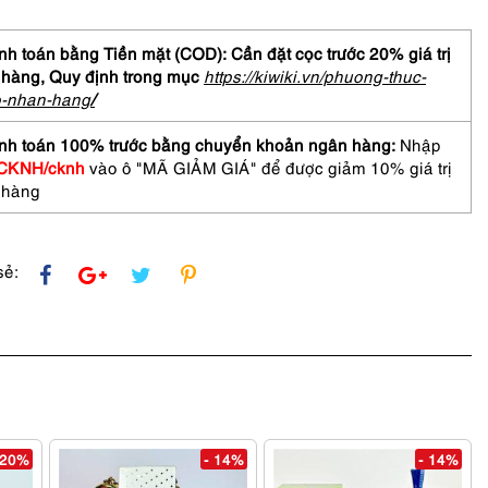
ữ-
hưa
h toán bằng Tiền mặt (COD): Cần đặt cọc trước 20% giá trị
 hàng,
Quy định trong mục
https://kiwiki.vn/phuong-thuc-
o-nhan-hang
/
I
AMOTO
nh toán 100% trước bằng chuyển khoản ngân hàng:
Nhập
CKNH/cknh
vào ô "MÃ GIẢM GIÁ" để được giảm 10% giá trị
 hàng
asses
sẻ:
 20%
- 14%
- 14%