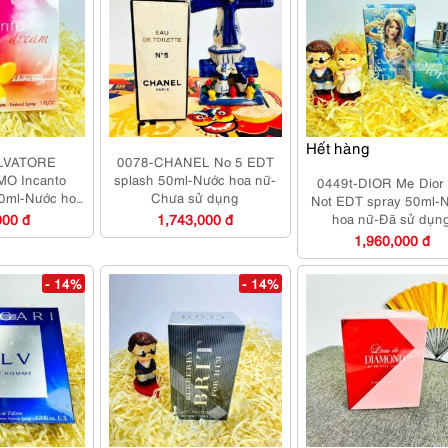
Hết hàng
LVATORE
0078-CHANEL No 5 EDT
O Incanto
splash 50ml-Nước hoa nữ-
0449t-DIOR Me Dior
0ml-Nước hoa
Chưa sử dụng
Not EDT spray 50ml-
 sử dụng
000 đ
1,743,000 đ
hoa nữ-Đã sử dụn
1,960,000 đ
- 14%
- 14%