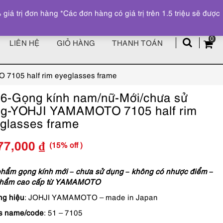
Đăng ký
Tài khoản
z
 trị đơn hàng *Các đơn hàng có giá trị trên 1.5 triệu sẽ được
0
LIÊN HỆ
GIỎ HÀNG
THANH TOÁN
7105 half rim eyeglasses frame
6-Gọng kính nam/nữ-Mới/chưa sử
g-YOHJI YAMAMOTO 7105 half rim
glasses frame
(15% off )
77,000
₫
Giá
Giá
gốc
hiện
hẩm gọng kính mới – chưa sử dụng – không có nhược điểm –
hẩm cao cấp từ
YAMAMOTO
là:
tại
g hiệu
: JOHJI YAMAMOTO – made in Japan
6,090,000 ₫.
là:
s name/code
: 51 – 7105
5,177,000 ₫.