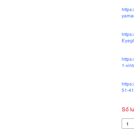
https
yamam
https
Eyeg
https
1-vin
https
51-41
Số l
5596-
Gọng
kính