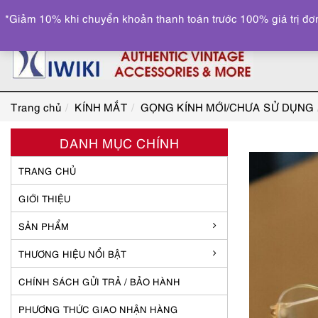
*Giảm 10% khi chuyển khoản thanh toán trước 100% giá trị đơn
Trang chủ
KÍNH MẮT
GỌNG KÍNH MỚI/CHƯA SỬ DỤNG
DANH MỤC CHÍNH
TRANG CHỦ
GIỚI THIỆU
SẢN PHẨM
THƯƠNG HIỆU NỔI BẬT
CHÍNH SÁCH GỬI TRẢ / BẢO HÀNH
PHƯƠNG THỨC GIAO NHẬN HÀNG