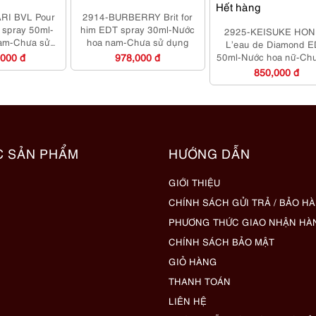
Hết hàng
RI BVL Pour
2914-BURBERRY Brit for
spray 50ml-
him EDT spray 30ml-Nước
2925-KEISUKE HO
am-Chưa sử
hoa nam-Chưa sử dụng
L’eau de Diamond 
ng
,000 đ
978,000 đ
50ml-Nước hoa nữ-Ch
dụng
850,000 đ
C SẢN PHẨM
HƯỚNG DẪN
GIỚI THIỆU
CHÍNH SÁCH GỬI TRẢ / BẢO H
PHƯƠNG THỨC GIAO NHẬN HÀ
CHÍNH SÁCH BẢO MẬT
GIỎ HÀNG
THANH TOÁN
LIÊN HỆ