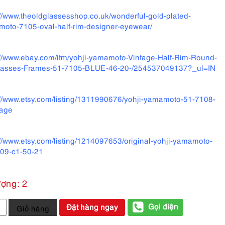
://www.theoldglassesshop.co.uk/wonderful-gold-plated-
oto-7105-oval-half-rim-designer-eyewear/
://www.ebay.com/itm/yohji-yamamoto-Vintage-Half-Rim-Round-
lasses-Frames-51-7105-BLUE-46-20-/254537049137?_ul=IN
://www.etsy.com/listing/1311990676/yohji-yamamoto-51-7108-
tage
://www.etsy.com/listing/1214097653/original-yohji-yamamoto-
09-c1-50-21
ượng: 2
Gọi điện
Đặt hàng ngay
Giỏ hàng