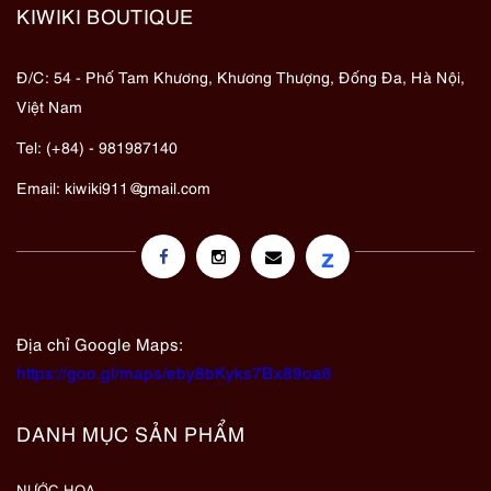
KIWIKI BOUTIQUE
Đ/C: 54 - Phố Tam Khương, Khương Thượng, Đống Đa, Hà Nội,
Việt Nam
Tel: (+84) - 981987140
Email:
kiwiki911@gmail.com
z
Địa chỉ Google Maps:
https://goo.gl/maps/eby8bKyks7Bx89oa6
DANH MỤC SẢN PHẨM
NƯỚC HOA