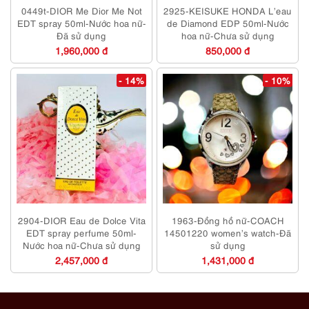
0449t-DIOR Me Dior Me Not
2925-KEISUKE HONDA L’eau
EDT spray 50ml-Nước hoa nữ-
de Diamond EDP 50ml-Nước
Đã sử dụng
hoa nữ-Chưa sử dụng
1,960,000 đ
850,000 đ
- 14%
- 10%
2904-DIOR Eau de Dolce Vita
1963-Đồng hồ nữ-COACH
EDT spray perfume 50ml-
14501220 women’s watch-Đã
Nước hoa nữ-Chưa sử dụng
sử dụng
2,457,000 đ
1,431,000 đ