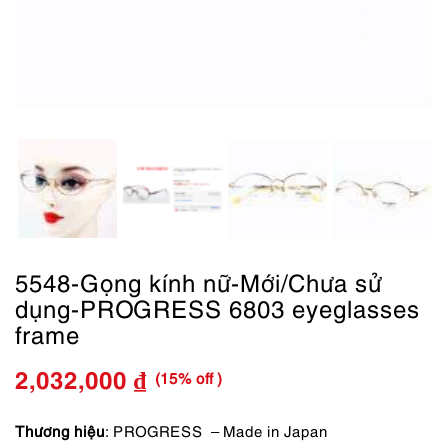
5548-Gọng kính nữ-Mới/Chưa sử
dụng-PROGRESS 6803 eyeglasses
frame
(15% off )
2,032,000
₫
Giá
Giá
gốc
hiện
Thương hiệu
: PROGRESS – Made in Japan