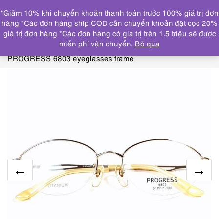
0
*Giảm 10% khi chuyển khoản thanh toán trước 100% giá trị đơn
DANH MỤC
hàng *Các đơn hàng ship COD cần chuyển khoản đặt cọc 20%
giá trị đơn hàng *Các đơn hàng có giá trị trên 1.5 triệu sẽ được
Trang chủ
KÍNH MẮT
GỌNG KÍNH MỚI/CHƯA SỬ
miễn phí vận chuyển.
Bỏ qua
DỤNG
5548-Gọng kính nữ-Mới/Chưa sử dụng-
PROGRESS 6803 eyeglasses frame