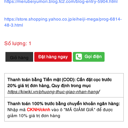
https://merubeiyumori.blog.fc2.com/blog-entry-5904.html
https://store.shopping.yahoo.co.jp/eiheiji-mega/prog-6814-
48-3.html
Số lượng: 1
5548-
Gọi điện
Đặt hàng ngay
Giỏ hàng
Gọng
kính
nữ-
Mới/Chưa
Thanh toán bằng Tiền mặt (COD): Cần đặt cọc trước
sử
20% giá trị đơn hàng,
Quy định trong mục
dụng-
https://kiwiki.vn/phuong-thuc-giao-nhan-hang
/
PROGRESS
6803
Thanh toán 100% trước bằng chuyển khoản ngân hàng:
eyeglasses
Nhập mã
CKNH/cknh
vào ô "MÃ GIẢM GIÁ" để được
frame
giảm 10% giá trị đơn hàng
số
lượng