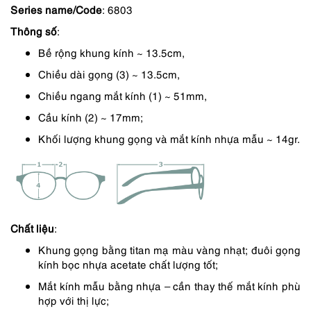
Series name/Code
: 6803
là:
tại
Thông số
:
2,390,000 ₫.
là:
Bề rộng khung kính ~ 13.5cm,
2,032,000 ₫.
Chiều dài gọng (3) ~ 13.5cm,
Chiều ngang mắt kính (1) ~ 51mm,
Cầu kính (2) ~ 17mm;
Khối lượng khung gọng và mắt kính nhựa mẫu ~ 14gr.
Chất liệu
:
Khung gọng bằng titan mạ màu vàng nhạt; đuôi gọng
kính bọc nhựa acetate chất lượng tốt;
Mắt kính mẫu bằng nhựa – cần thay thế mắt kính phù
hợp với thị lực;