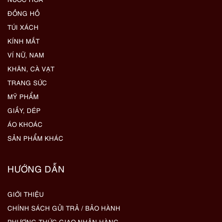
ĐỒNG HỒ
TÚI XÁCH
KÍNH MẮT
VÍ NỮ, NAM
KHĂN, CÀ VẠT
TRANG SỨC
MỸ PHẨM
GIẦY, DÉP
ÁO KHOÁC
SẢN PHẨM KHÁC
HƯỚNG DẪN
GIỚI THIỆU
CHÍNH SÁCH GỬI TRẢ / BẢO HÀNH
PHƯƠNG THỨC GIAO NHẬN HÀNG