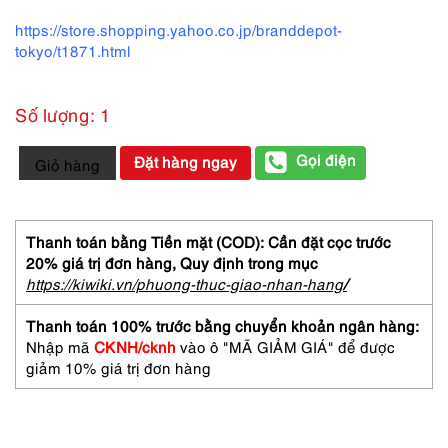
https://store.shopping.yahoo.co.jp/branddepot-
tokyo/t1871.html
Số lượng: 1
5511-
Gọi điện
Đặt hàng ngay
Giỏ hàng
Gọng
kính
nữ-
Mới/Chưa
Thanh toán bằng Tiền mặt (COD): Cần đặt cọc trước
sử
20% giá trị đơn hàng,
Quy định trong mục
dụng-
https://kiwiki.vn/phuong-thuc-giao-nhan-hang
/
ALFREDO
BERETTA
Thanh toán 100% trước bằng chuyển khoản ngân hàng:
AB
Nhập mã
CKNH/cknh
vào ô "MÃ GIẢM GIÁ" để được
9483
giảm 10% giá trị đơn hàng
rimless
eyeglasses
frame