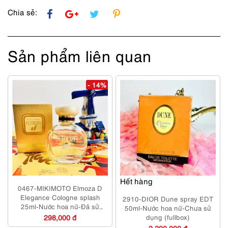
số
lượng
Chia sẻ:
Sản phẩm liên quan
- 14%
Hết hàng
0467-MIKIMOTO Elmoza D
Elegance Cologne splash
2910-DIOR Dune spray EDT
25ml-Nước hoa nữ-Đã sử
50ml-Nước hoa nữ-Chưa sử
dụng
298,000 đ
dụng (fullbox)
2,290,000 đ