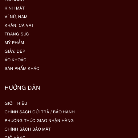
KÍNH MẮT
VÍ NỮ, NAM
KHĂN, CÀ VẠT
TRANG SỨC
MỸ PHẨM
GIẦY, DÉP
ÁO KHOÁC
SẢN PHẨM KHÁC
HƯỚNG DẪN
GIỚI THIỆU
CHÍNH SÁCH GỬI TRẢ / BẢO HÀNH
PHƯƠNG THỨC GIAO NHẬN HÀNG
CHÍNH SÁCH BẢO MẬT
GIỎ HÀNG