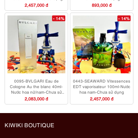
2,457,000 đ
893,000 đ
- 14%
- 14%
0095-BVLGARI Eau de
0443-SEAWARD Vitessences
Cologne Au the blanc 40ml-
EDT vaporisateur 100ml-Nước
Nước hoa nữ/nam-Chưa sử
hoa nam-Chưa sử dụng
dụng
2,083,000 đ
2,457,000 đ
KIWIKI BOUTIQUE