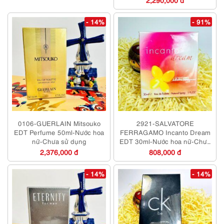
- 14%
- 91%
0106-GUERLAIN Mitsouko
2921-SALVATORE
EDT Perfume 50ml-Nước hoa
FERRAGAMO Incanto Dream
nữ-Chưa sử dụng
EDT 30ml-Nước hoa nữ-Chưa
sử dụng
2,376,000 đ
808,000 đ
- 14%
- 14%