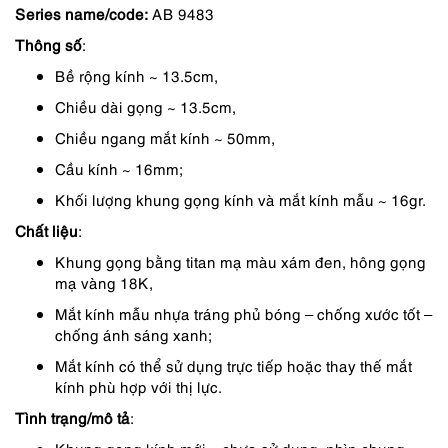
Series name/code:
AB 9483
là:
tại
Thông số
:
3,850,000 ₫.
là:
Bề rộng kính ~ 13.5cm,
3,273,000 ₫.
Chiều dài gọng ~ 13.5cm,
Chiều ngang mắt kính ~ 50mm,
Cầu kính ~ 16mm;
Khối lượng khung gọng kính và mắt kính mẫu ~ 16gr.
Chất liệu
:
Khung gọng bằng titan mạ màu xám đen, hông gọng
mạ vàng 18K,
Mắt kính mẫu nhựa tráng phủ bóng – chống xước tốt –
chống ánh sáng xanh;
Mắt kính có thể sử dụng trực tiếp hoặc thay thế mắt
kính phù hợp với thị lực.
Tình trạng/mô tả
: