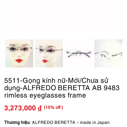
5511-Gọng kính nữ-Mới/Chưa sử
dụng-ALFREDO BERETTA AB 9483
rimless eyeglasses frame
(15% off )
3,273,000
₫
Giá
Giá
gốc
hiện
Thương hiệu
: ALFREDO BERETTA – made in Japan