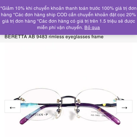
0
*Giảm 10% khi chuyển khoản thanh toán trước 100% giá trị đơn
DANH MỤC
hàng *Các đơn hàng ship COD cần chuyển khoản đặt cọc 20%
giá trị đơn hàng *Các đơn hàng có giá trị trên 1.5 triệu sẽ được
Trang chủ
KÍNH MẮT
GỌNG KÍNH MỚI/CHƯA SỬ
miễn phí vận chuyển.
Bỏ qua
DỤNG
5511-Gọng kính nữ-Mới/Chưa sử dụng-ALFREDO
BERETTA AB 9483 rimless eyeglasses frame