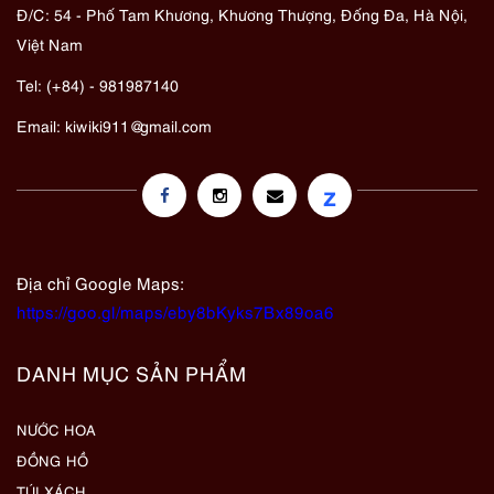
Đ/C: 54 - Phố Tam Khương, Khương Thượng, Đống Đa, Hà Nội,
Việt Nam
Tel: (+84) - 981987140
Email:
kiwiki911@gmail.com
z
Địa chỉ Google Maps:
https://goo.gl/maps/eby8bKyks7Bx89oa6
DANH MỤC SẢN PHẨM
NƯỚC HOA
ĐỒNG HỒ
TÚI XÁCH