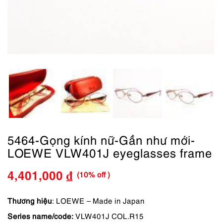
5464-Gọng kính nữ-Gần như mới-
LOEWE VLW401J eyeglasses frame
(10% off )
4,401,000
₫
Giá
Giá
gốc
hiện
Thương hiệu
: LOEWE – Made in Japan
Series name/code:
VLW401J COL.R15
là:
tại