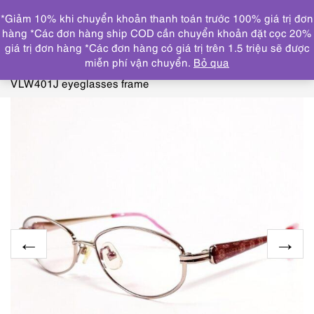
0
*Giảm 10% khi chuyển khoản thanh toán trước 100% giá trị đơn
DANH MỤC
hàng *Các đơn hàng ship COD cần chuyển khoản đặt cọc 20%
giá trị đơn hàng *Các đơn hàng có giá trị trên 1.5 triệu sẽ được
Trang chủ
KÍNH MẮT
GỌNG KÍNH CŨ/ĐÃ SỬ
miễn phí vận chuyển.
Bỏ qua
DỤNG
5464-Gọng kính nữ-Gần như mới-LOEWE
VLW401J eyeglasses frame