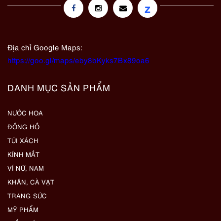
z
Địa chỉ Google Maps:
https://goo.gl/maps/eby8bKyks7Bx89oa6
DANH MỤC SẢN PHẨM
NƯỚC HOA
ĐỒNG HỒ
TÚI XÁCH
KÍNH MẮT
VÍ NỮ, NAM
KHĂN, CÀ VẠT
TRANG SỨC
MỸ PHẨM