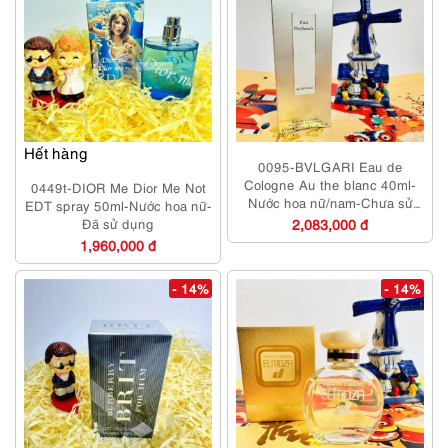
Hết hàng
0095-BVLGARI Eau de
Cologne Au the blanc 40ml-
0449t-DIOR Me Dior Me Not
Nước hoa nữ/nam-Chưa sử
EDT spray 50ml-Nước hoa nữ-
dụng
Đã sử dụng
2,083,000 đ
1,960,000 đ
- 14%
- 14%