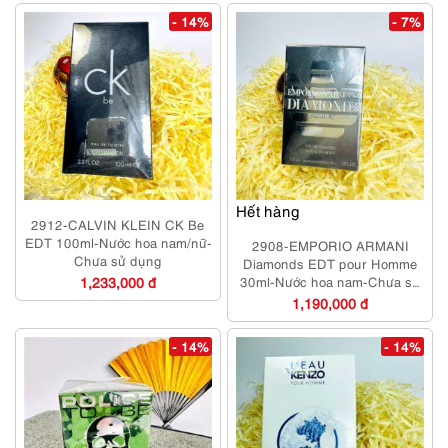
- 14%
- 7%
Hết hàng
2912-CALVIN KLEIN CK Be
EDT 100ml-Nước hoa nam/nữ-
2908-EMPORIO ARMANI
Chưa sử dụng
Diamonds EDT pour Homme
1,233,000 đ
30ml-Nước hoa nam-Chưa sử
dụng
1,190,000 đ
- 14%
- 14%