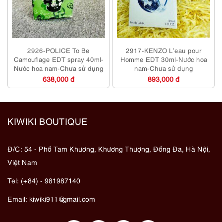
2926-POLICE To Be
2917-KENZO L’eau pour
Camouflage EDT spray 40ml-
Homme EDT 30ml-Nước hoa
Nước hoa nam-Chưa sử dụng
nam-Chưa sử dụng
638,000 đ
893,000 đ
KIWIKI BOUTIQUE
Đ/C: 54 - Phố Tam Khương, Khương Thượng, Đống Đa, Hà Nội,
Việt Nam
Tel: (+84) - 981987140
Email:
kiwiki911@gmail.com