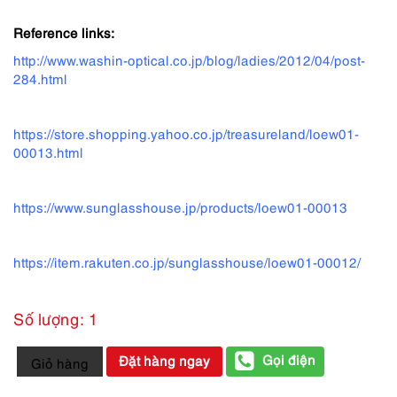
Reference links:
http://www.washin-optical.co.jp/blog/ladies/2012/04/post-
284.html
https://store.shopping.yahoo.co.jp/treasureland/loew01-
00013.html
https://www.sunglasshouse.jp/products/loew01-00013
https://item.rakuten.co.jp/sunglasshouse/loew01-00012/
Số lượng: 1
5464-
Gọi điện
Đặt hàng ngay
Giỏ hàng
Gọng
kính