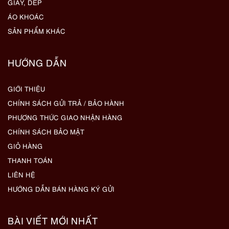
GIẦY, DÉP
ÁO KHOÁC
SẢN PHẨM KHÁC
HƯỚNG DẪN
GIỚI THIỆU
CHÍNH SÁCH GỬI TRẢ / BẢO HÀNH
PHƯƠNG THỨC GIAO NHẬN HÀNG
CHÍNH SÁCH BẢO MẬT
GIỎ HÀNG
THANH TOÁN
LIÊN HỆ
HƯỚNG DẪN BÁN HÀNG KÝ GỬI
BÀI VIẾT MỚI NHẤT