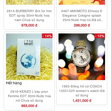
2914-BURBERRY Brit for him
0467-MIKIMOTO Elmoza D
EDT spray 30ml-Nước hoa
Elegance Cologne splash
nam-Chưa sử dụng
25ml-Nước hoa nữ-Đã sử
dụng
978,000 đ
298,000 đ
- 14%
- 10%
Hết hàng
1963-Đồng hồ nữ-COACH
14501220 women’s watch-Đã
2916-KENZO L’eau pour
sử dụng
Femme EDT 30ml-Nước hoa
nữ-Chưa sử dụng
1,431,000 đ
893,000 đ