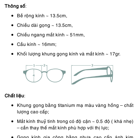
Thông số
:
4,890,000 ₫.
là:
Bề rộng kính ~ 13.5cm,
4,401,000 ₫.
Chiều dài gọng ~ 13.5cm,
Chiều ngang mắt kính ~ 51mm,
Cầu kính ~ 16mm;
Khối lượng khung gọng kính và mắt kính ~ 17gr.
Chất liệu
:
Khung gọng bằng titanium mạ màu vàng hồng – chất
lượng cao cấp;
Mắt kính thuỷ tinh trong có độ cận ~ 0.5 độ ( khá nhẹ)
– cần thay thế mắt kính phù hợp với thị lực;
Gọng kính gia công bằng nhựa cao cấp ánh kim