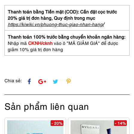
nữ-
Gần
Thanh toán bằng Tiền mặt (COD): Cần đặt cọc trước
như
20% giá trị đơn hàng,
Quy định trong mục
mới-
https://kiwiki.vn/phuong-thuc-giao-nhan-hang
/
LOEWE
VLW401J
Thanh toán 100% trước bằng chuyển khoản ngân hàng:
eyeglasses
Nhập mã
CKNH/cknh
vào ô "MÃ GIẢM GIÁ" để được
frame
giảm 10% giá trị đơn hàng
số
lượng
Chia sẻ:
Sản phẩm liên quan
- 20%
- 14%