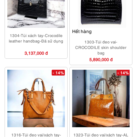
Hết hàng
1304-Túi xách tay-Crocodile
leather handbag-Đã sử dụng
1303-Túi đeo vai-
CROCODILE skin shoulder
3,137,000 đ
bag
5,890,000 đ
- 14%
- 14%
1316-Túi đeo vai/xách tay-
1323-Túi đeo vai/xách tay-AL