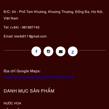
Đ/C: 54 - Phố Tam Khương, Khương Thượng, Đống Đa, Hà Nội,
Việt Nam
Tel: (+84) - 981987140
Email:
kiwiki911@gmail.com
z
Địa chỉ Google Maps:
https://goo.gl/maps/eby8bKyks7Bx89oa6
DANH MỤC SẢN PHẨM
NƯỚC HOA