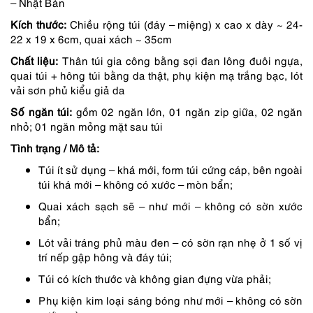
– Nhật Bản
là:
tại
Kích thước:
Chiều rộng túi (đáy – miệng) x cao x dày ~ 24-
1,390,000 ₫.
là:
22 x 19 x 6cm, quai xách ~ 35cm
1,182,000 ₫.
Chất liệu:
Thân túi gia công bằng sợi đan lông đuôi ngựa,
quai túi + hông túi bằng da thật, phụ kiện mạ trắng bạc, lót
vải sơn phủ kiểu giả da
Số ngăn túi:
gồm 02 ngăn lớn, 01 ngăn zip giữa, 02 ngăn
nhỏ; 01 ngăn mỏng mặt sau túi
Tình trạng / Mô tả:
Túi ít sử dụng – khá mới, form túi cứng cáp, bên ngoài
túi khá mới – không có xước – mòn bẩn;
Quai xách sạch sẽ – như mới – không có sờn xước
bẩn;
Lót vải tráng phủ màu đen – có sờn rạn nhẹ ở 1 số vị
trí nếp gập hông và đáy túi;
Túi có kích thước và không gian đựng vừa phải;
Phụ kiện kim loại sáng bóng như mới – không có sờn