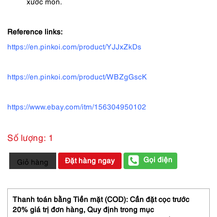
xước mòn.
Reference links:
https://en.pinkoi.com/product/YJJxZkDs
https://en.pinkoi.com/product/WBZgGscK
https://www.ebay.com/itm/156304950102
Số lượng: 1
5442-
Gọi điện
Đặt hàng ngay
Giỏ hàng
Túi
xách
tay-
LA
Thanh toán bằng Tiền mặt (COD): Cần đặt cọc trước
MODA
20% giá trị đơn hàng,
Quy định trong mục