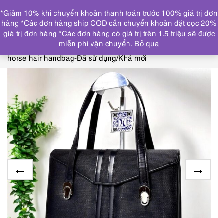
0
*Giảm 10% khi chuyển khoản thanh toán trước 100% giá trị đơn
DANH MỤC
hàng *Các đơn hàng ship COD cần chuyển khoản đặt cọc 20%
giá trị đơn hàng *Các đơn hàng có giá trị trên 1.5 triệu sẽ được
Trang chủ
THƯƠNG HIỆU NỔI BẬT
OSTRICH
miễn phí vận chuyển.
Bỏ qua
leather
5442-Túi xách tay-LA MODA Hasegawa Tokyo
horse hair handbag-Đã sử dụng/Khá mới