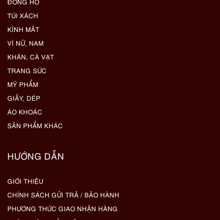
ĐỒNG HỒ
TÚI XÁCH
KÍNH MẮT
VÍ NỮ, NAM
KHĂN, CÀ VẠT
TRANG SỨC
MỸ PHẨM
GIẦY, DÉP
ÁO KHOÁC
SẢN PHẨM KHÁC
HƯỚNG DẪN
GIỚI THIỆU
CHÍNH SÁCH GỬI TRẢ / BẢO HÀNH
PHƯƠNG THỨC GIAO NHẬN HÀNG