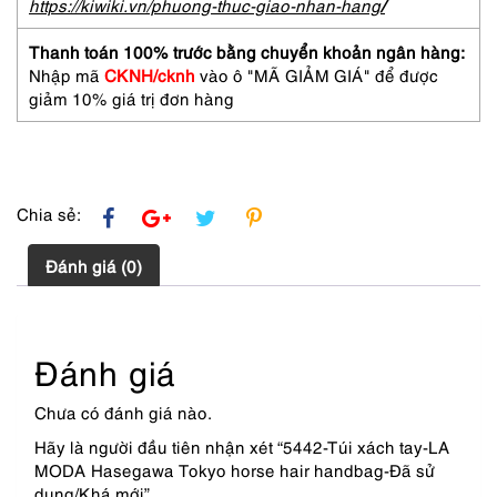
Hasegawa
https://kiwiki.vn/phuong-thuc-giao-nhan-hang
/
Tokyo
horse
Thanh toán 100% trước bằng chuyển khoản ngân hàng:
hair
Nhập mã
CKNH/cknh
vào ô "MÃ GIẢM GIÁ" để được
handbag-
giảm 10% giá trị đơn hàng
Đã
sử
dụng/Khá
mới
số
Chia sẻ:
lượng
Đánh giá (0)
Đánh giá
Chưa có đánh giá nào.
Hãy là người đầu tiên nhận xét “5442-Túi xách tay-LA
MODA Hasegawa Tokyo horse hair handbag-Đã sử
dụng/Khá mới”