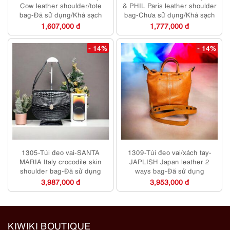
Cow leather shoulder/tote
& PHIL Paris leather shoulder
bag-Đã sử dụng/Khá sạch
bag-Chưa sử dụng/Khá sạch
1,607,000 đ
1,777,000 đ
- 14%
- 14%
1305-Túi đeo vai-SANTA
1309-Túi đeo vai/xách tay-
MARIA Italy crocodile skin
JAPLISH Japan leather 2
shoulder bag-Đã sử dụng
ways bag-Đã sử dụng
3,987,000 đ
3,953,000 đ
KIWIKI BOUTIQUE