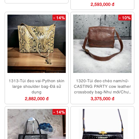
2,593,000 đ
- 14%
- 10%
1313-Túi đeo vai-Python skin
1320-Túi đeo chéo nam/nữ-
large shoulder bag-Đã sử
CASTING PARTY cow leather
dụng
crossbody bag-Như mới/Chưa
sử dụng
2,882,000 đ
3,375,000 đ
- 14%