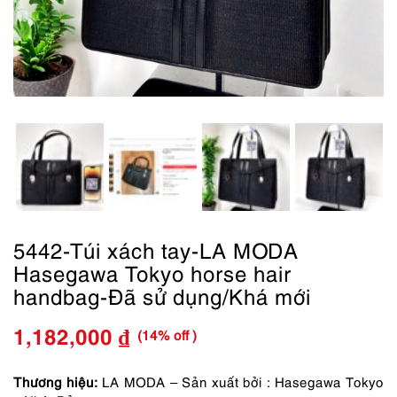
5442-Túi xách tay-LA MODA
Hasegawa Tokyo horse hair
handbag-Đã sử dụng/Khá mới
(14% off )
1,182,000
₫
Giá
Giá
gốc
hiện
Thương hiệu:
LA MODA – Sản xuất bởi : Hasegawa Tokyo