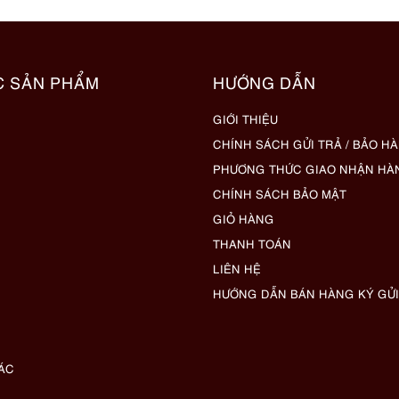
C SẢN PHẨM
HƯỚNG DẪN
GIỚI THIỆU
CHÍNH SÁCH GỬI TRẢ / BẢO H
PHƯƠNG THỨC GIAO NHẬN HÀ
CHÍNH SÁCH BẢO MẬT
GIỎ HÀNG
THANH TOÁN
LIÊN HỆ
HƯỚNG DẪN BÁN HÀNG KÝ GỬI
ÁC