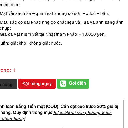
mềm mịn;
Mặt vải sạch sẽ – quan sát không có sờn – xước – bẩn;
Màu sắc có sai khác nhẹ do chất liệu vải lụa và ánh sáng ảnh
chụp;
Giá cà vạt niêm yết tại Nhật tham khảo ~ 10.000 yên.
quản
: giặt khô, không giặt nước.
ượng: 1
Gọi điện
Đặt hàng ngay
ỏ hàng
at-
HATHAWAY
h toán bằng Tiền mặt (COD): Cần đặt cọc trước 20% giá trị
 hàng,
Quy định trong mục
https://kiwiki.vn/phuong-thuc-
-
o-nhan-hang
/
Chưa