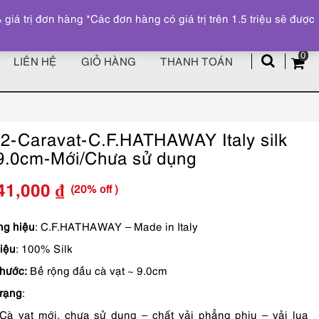
Đăng ký
Tài khoản
z
 trị đơn hàng *Các đơn hàng có giá trị trên 1.5 triệu sẽ được
0
LIÊN HỆ
GIỎ HÀNG
THANH TOÁN
2-Caravat-C.F.HATHAWAY Italy silk
 9.0cm-Mới/Chưa sử dụng
(20% off )
41,000
₫
Giá
Giá
gốc
hiện
g hiệu
: C.F.HATHAWAY – Made in Italy
liệu
: 100% Silk
là:
tại
thước:
Bề rộng đầu cà vạt ~ 9.0cm
1,690,000 ₫.
là:
trạng
:
1,341,000 ₫.
Cà vạt mới, chưa sử dụng – chất vải phẳng phiu – vải lụa