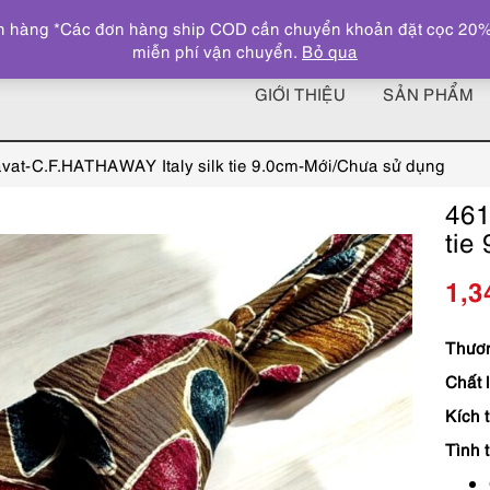
 hàng *Các đơn hàng ship COD cần chuyển khoản đặt cọc 20% giá
miễn phí vận chuyển.
Bỏ qua
GIỚI THIỆU
SẢN PHẨM
vat-C.F.HATHAWAY Italy silk tie 9.0cm-Mới/Chưa sử dụng
461
tie
1,3
Thươn
Chất 
Kích 
Tình 