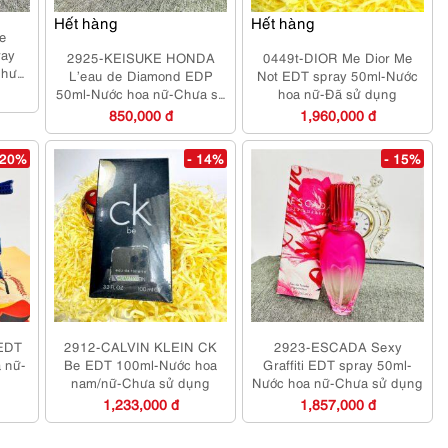
Hết hàng
Hết hàng
e
ray
2925-KEISUKE HONDA
0449t-DIOR Me Dior Me
Chưa
L’eau de Diamond EDP
Not EDT spray 50ml-Nước
50ml-Nước hoa nữ-Chưa sử
hoa nữ-Đã sử dụng
dụng
850,000 đ
1,960,000 đ
 20%
- 14%
- 15%
EDT
2912-CALVIN KLEIN CK
2923-ESCADA Sexy
 nữ-
Be EDT 100ml-Nước hoa
Graffiti EDT spray 50ml-
nam/nữ-Chưa sử dụng
Nước hoa nữ-Chưa sử dụng
1,233,000 đ
1,857,000 đ