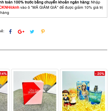
nh toán 100% trước bằng chuyển khoản ngân hàng:
Nhập
CKNH/cknh
vào ô "MÃ GIẢM GIÁ" để được giảm 10% giá trị
 hàng
sẻ:
 14%
- 20%