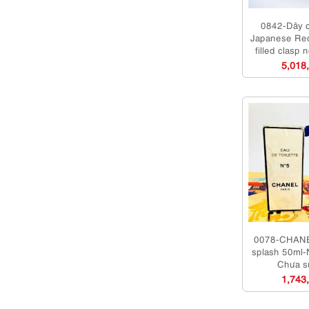
0842-Dây 
Japanese Red
filled clasp
m
5,018
0078-CHANE
splash 50ml-
Chưa s
1,743