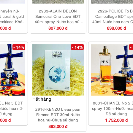
chuyền nữ-
2933-ALAIN DELON
2926-POLICE To B
 coral & gold
Samourai One Love EDT
Camouflage EDT sp
 necklace-Khá
40ml spray-Nước hoa nữ-
40ml-Nước hoa nam-
ới
Chưa sử dụng
sử dụng
,000 đ
807,000 đ
638,000 đ
- 14%
- 14%
-
Hết hàng
L No 5 EDT
0001-CHANEL No 5 
Nước hoa nữ-
spray 100ml-Nước hoa
2916-KENZO L’eau pour
ử dụng
Đã sử dụng
Femme EDT 30ml-Nước
,000 đ
hoa nữ-Chưa sử dụng
1,752,000 đ
893,000 đ