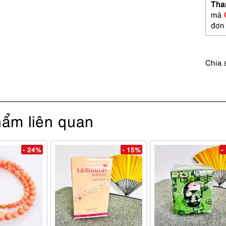
sử
Tha
dụng
mã
số
đơn
lượng
Chia 
ẩm liên quan
- 24%
- 15%
-