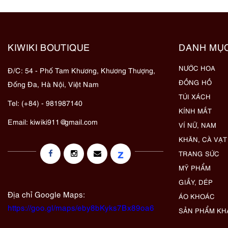
KIWIKI BOUTIQUE
DANH MỤ
NƯỚC HOA
Đ/C: 54 - Phố Tam Khương, Khương Thượng,
ĐỒNG HỒ
Đống Đa, Hà Nội, Việt Nam
TÚI XÁCH
Tel: (+84) - 981987140
KÍNH MẮT
Email:
kiwiki911@gmail.com
VÍ NỮ, NAM
KHĂN, CÀ VẠT
z
TRANG SỨC
MỸ PHẨM
GIẦY, DÉP
Địa chỉ Google Maps:
ÁO KHOÁC
https://goo.gl/maps/eby8bKyks7Bx89oa6
SẢN PHẨM KH