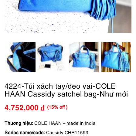
4224-Túi xách tay/đeo vai-COLE
HAAN Cassidy satchel bag-Như mới
(15% off )
4,752,000
₫
Giá
Giá
gốc
hiện
Thương hiệu:
COLE HAAN – made in India
Series name/code:
Cassidy CHR11593
là:
tại