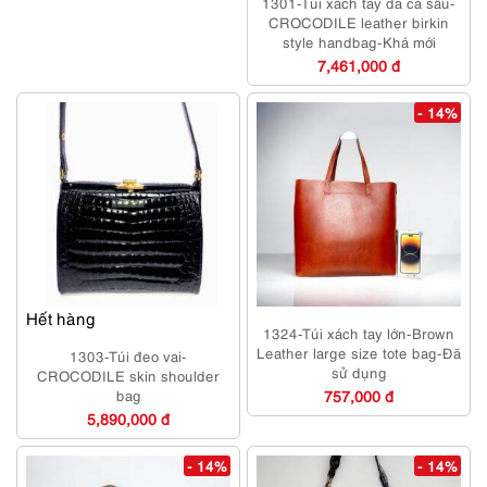
1301-Túi xách tay da cá sấu-
CROCODILE leather birkin
style handbag-Khá mới
7,461,000 đ
- 14%
Hết hàng
1324-Túi xách tay lớn-Brown
Leather large size tote bag-Đã
1303-Túi đeo vai-
sử dụng
CROCODILE skin shoulder
bag
757,000 đ
5,890,000 đ
- 14%
- 14%