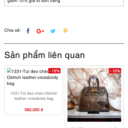
giảm 10% giá trị đơn hàng
Như
mới
số
lượng
Chia sẻ:
Sản phẩm liên quan
- 15%
- 10%
1331-Túi đeo chéo-Ostrich
leather crossbody bag
582,000 đ