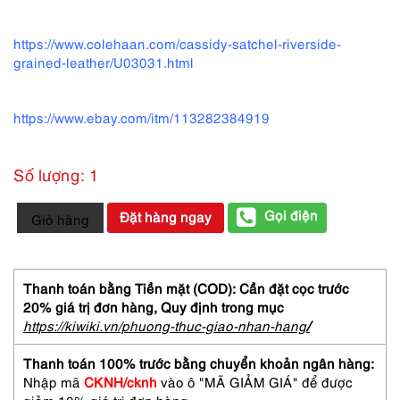
https://www.colehaan.com/cassidy-satchel-riverside-
grained-leather/U03031.html
https://www.ebay.com/itm/113282384919
Số lượng: 1
4224-
Gọi điện
Đặt hàng ngay
Giỏ hàng
Túi
xách
tay/
đeo
Thanh toán bằng Tiền mặt (COD): Cần đặt cọc trước
vai-
20% giá trị đơn hàng,
Quy định trong mục
COLE
https://kiwiki.vn/phuong-thuc-giao-nhan-hang
/
HAAN
Cassidy
Thanh toán 100% trước bằng chuyển khoản ngân hàng:
satchel
Nhập mã
CKNH/cknh
vào ô "MÃ GIẢM GIÁ" để được
bag-