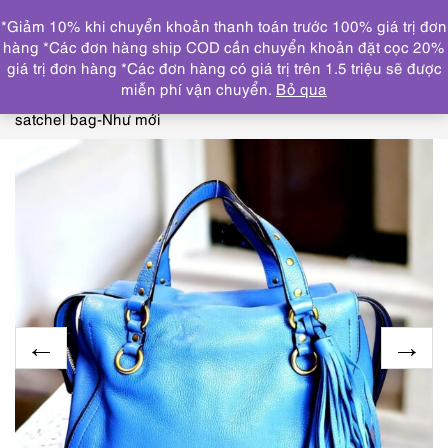
0
*Giảm 10% khi chuyển khoản thanh toán trước 100% giá trị đơn
DANH MỤC
hàng *Các đơn hàng ship COD cần chuyển khoản đặt cọc 20%
giá trị đơn hàng *Các đơn hàng có giá trị trên 1.5 triệu sẽ được
Trang chủ
THƯƠNG HIỆU NỔI BẬT
OTHERS
miễn phí vận chuyển.
Bỏ qua
brand
4224-Túi xách tay/đeo vai-COLE HAAN Cassidy
satchel bag-Như mới