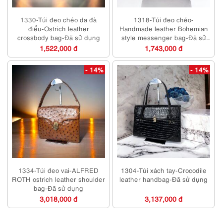
1330-Túi đeo chéo da đà
1318-Túi đeo chéo-
điểu-Ostrich leather
Handmade leather Bohemian
crossbody bag-Đã sử dụng
style messenger bag-Đã sử
dụng/Khá sạch
1,522,000 đ
1,743,000 đ
- 14%
- 14%
1334-Túi đeo vai-ALFRED
1304-Túi xách tay-Crocodile
ROTH ostrich leather shoulder
leather handbag-Đã sử dụng
bag-Đã sử dụng
3,018,000 đ
3,137,000 đ