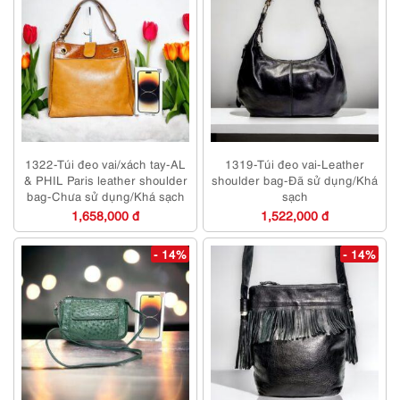
1322-Túi đeo vai/xách tay-AL
1319-Túi đeo vai-Leather
& PHIL Paris leather shoulder
shoulder bag-Đã sử dụng/Khá
bag-Chưa sử dụng/Khá sạch
sạch
1,658,000 đ
1,522,000 đ
- 14%
- 14%