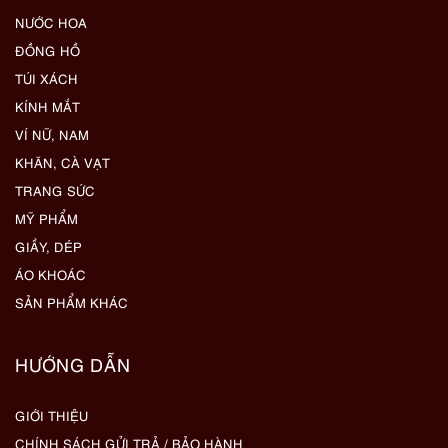
NƯỚC HOA
ĐỒNG HỒ
TÚI XÁCH
KÍNH MẮT
VÍ NỮ, NAM
KHĂN, CÀ VẠT
TRANG SỨC
MỸ PHẨM
GIẦY, DÉP
ÁO KHOÁC
SẢN PHẨM KHÁC
HƯỚNG DẪN
GIỚI THIỆU
CHÍNH SÁCH GỬI TRẢ / BẢO HÀNH