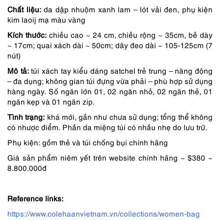
Chất liệu:
da dập nhuộm xanh lam – lót vải đen, phụ kiện
5,590,000 ₫.
là:
kim laoij mạ màu vàng
4,752,000 ₫.
Kích thước:
chiều cao ~ 24 cm, chiều rộng ~ 35cm, bề dày
~ 17cm; quai xách dài ~ 50cm; dây đeo dài ~ 105-125cm (7
nút)
Mô tả:
túi xách tay kiểu dáng satchel trẻ trung – năng động
– đa dụng; không gian túi đựng vừa phải – phù hợp sử dụng
hàng ngày. Số ngăn lớn 01, 02 ngăn nhỏ, 02 ngăn thẻ, 01
ngăn kẹp và 01 ngăn zip.
Tình trạng:
khá mới, gần như chưa sử dụng; tổng thể không
có nhược điểm. Phần da miệng túi có nhầu nhẹ do lưu trữ.
Phụ kiện: gồm thẻ và túi chống bụi chính hãng
Giá sản phẩm niêm yết trên website chính hãng ~ $380 ~
8.800.000đ
Reference links:
https://www.colehaanvietnam.vn/collections/women-bag