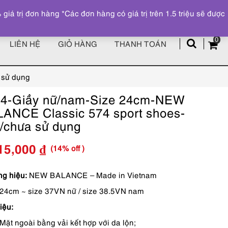
Đăng ký
Tài khoản
z
 trị đơn hàng *Các đơn hàng có giá trị trên 1.5 triệu sẽ được
0
LIÊN HỆ
GIỎ HÀNG
THANH TOÁN
 sử dụng
4-Giầy nữ/nam-Size 24cm-NEW
ANCE Classic 574 sport shoes-
/chưa sử dụng
(14% off )
15,000
₫
Giá
Giá
gốc
hiện
g hiệu:
NEW BALANCE – Made in Vietnam
24cm ~ size 37VN nữ / size 38.5VN nam
là:
tại
iệu:
2,350,000 ₫.
là:
Mặt ngoài bằng vải kết hợp với da lộn;
2,015,000 ₫.