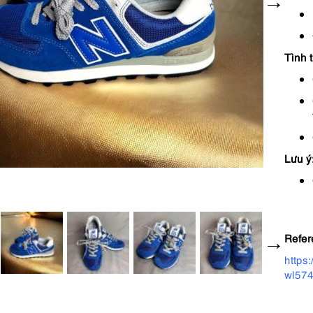
Tình 
Lưu ý
Refer
https
wl574