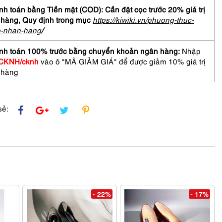
-
h toán bằng Tiền mặt (COD): Cần đặt cọc trước 20% giá trị
 hàng,
Quy định trong mục
https://kiwiki.vn/phuong-thuc-
ANCE
o-nhan-hang
/
ic
nh toán 100% trước bằng chuyển khoản ngân hàng:
Nhập
CKNH/cknh
vào ô "MÃ GIẢM GIÁ" để được giảm 10% giá trị
-
 hàng
hưa
sẻ:
- 22%
- 17%