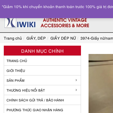
*Giảm 10% khi chuyển khoản thanh toán trước 100% giá trị đơn
Trang chủ
GIẦY, DÉP
GIẦY DÉP NỮ
3974-Giầy nữ/nam
DANH MỤC CHÍNH
TRANG CHỦ
GIỚI THIỆU
SẢN PHẨM
THƯƠNG HIỆU NỔI BẬT
CHÍNH SÁCH GỬI TRẢ / BẢO HÀNH
PHƯƠNG THỨC GIAO NHẬN HÀNG