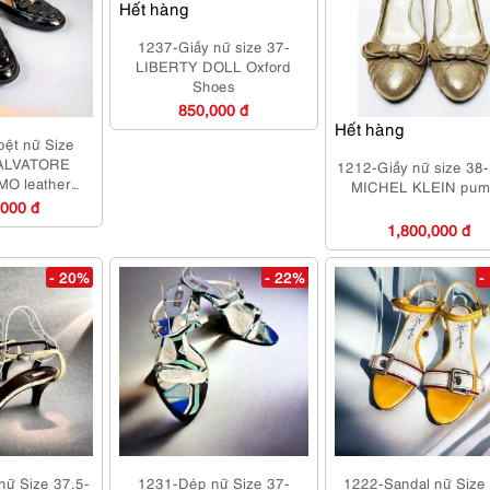
Hết hàng
1237-Giầy nữ size 37-
LIBERTY DOLL Oxford
Shoes
850,000 đ
Hết hàng
bệt nữ Size
SALVATORE
1212-Giầy nữ size 38
O leather
MICHEL KLEIN pum
ã sử dụng
,000 đ
1,800,000 đ
- 20%
- 22%
-
nữ Size 37.5-
1231-Dép nữ Size 37-
1222-Sandal nữ Size