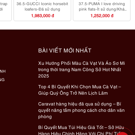
trap
36.5-GUCCI Iconic horsebit
37.5-PUMA I love driving
ới
loafers-Đã sử dụng
pink flats-Ít sử dụng/Khá
mới
1,983,000 đ
1,252,000 đ
BÀI VIẾT MỚI NHẤT
Xu Hướng Phối Màu Cà Vạt Và Áo Sơ Mi
trong thời trang Nam Công Sở Hot Nhất
ÀNH
2025
NG
Top 4 Bí Quyết Khi Chọn Mua Cà Vạt –
Giúp Quý Ông Trở Nên Lịch Lãm
Caravat hàng hiệu đã qua sử dụng – Bí
quyết nâng tầm phong cách cho dân văn
phòng
Bí Quyết Mua Túi Hiệu Giá Tốt – Sở Hữu
Hàng Hiệu Chính Hãng Với Chi Phí Tiết