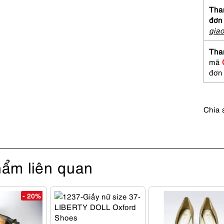
24cm
Than
NEW
đơn
BAL
gia
Class
574
Tha
sport
mã
shoes
đơn
Mới/c
sử
dụng
Chia 
số
lượng
ẩm liên quan
- 20%