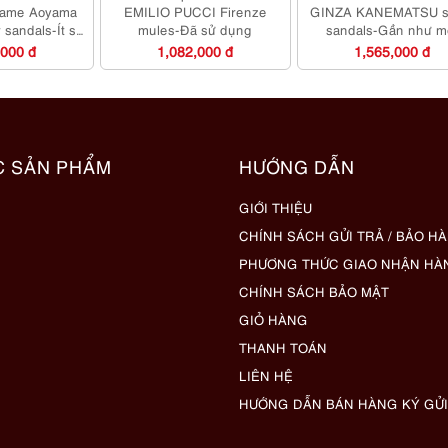
ame Aoyama
EMILIO PUCCI Firenze
GINZA KANEMATSU s
 sandals-Ít sử
mules-Đã sử dụng
sandals-Gần như m
há mới
,000 đ
1,082,000 đ
1,565,000 đ
C SẢN PHẨM
HƯỚNG DẪN
GIỚI THIỆU
CHÍNH SÁCH GỬI TRẢ / BẢO H
PHƯƠNG THỨC GIAO NHẬN HÀ
CHÍNH SÁCH BẢO MẬT
GIỎ HÀNG
THANH TOÁN
LIÊN HỆ
HƯỚNG DẪN BÁN HÀNG KÝ GỬI