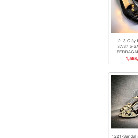
1213-Giầy 
37/37.5-
FERRAGAM
Loafers-Đ
1,558
1221-Sandal 