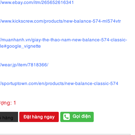
://www.ebay.com/itm/265652616341
://www.kickscrew.com/products/new-balance-574-ml574vtr
://muanhanh.vn/giay-the-thao-nam-new-balance-574-classic-
tyle#google_vignette
://wear.jp/item/7818366/
://sportuptown.com/en/products/new-balance-classic-574
ượng: 1
Gọi điện
Đặt hàng ngay
ỏ hàng
m-