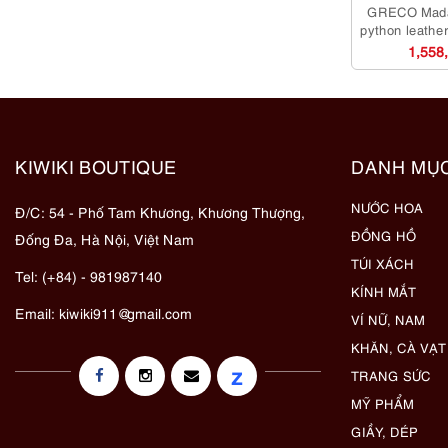
GRECO Mad
python leather
dụng/K
1,558
KIWIKI BOUTIQUE
DANH MỤ
NƯỚC HOA
Đ/C: 54 - Phố Tam Khương, Khương Thượng,
ĐỒNG HỒ
Đống Đa, Hà Nội, Việt Nam
TÚI XÁCH
Tel: (+84) - 981987140
KÍNH MẮT
Email:
kiwiki911@gmail.com
VÍ NỮ, NAM
KHĂN, CÀ VẠT
z
TRANG SỨC
MỸ PHẨM
GIẦY, DÉP