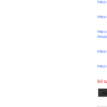
https
https
https
lifes
https
https
Số l
3974-
Gi
Giầy
nữ/na
Size