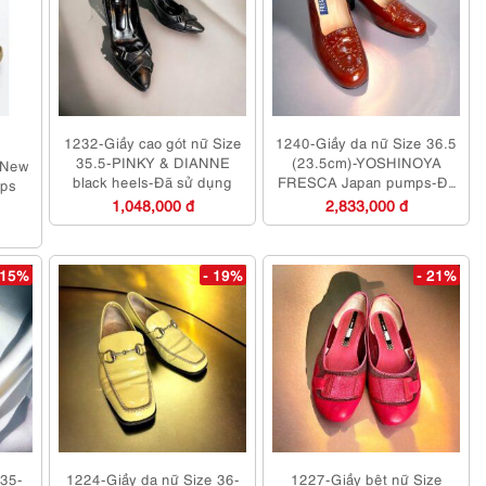
1232-Giầy cao gót nữ Size
1240-Giầy da nữ Size 36.5
35.5-PINKY & DIANNE
(23.5cm)-YOSHINOYA
-New
black heels-Đã sử dụng
FRESCA Japan pumps-Đã
ps
sử dụng/Khá mới
1,048,000 đ
2,833,000 đ
 15%
- 19%
- 21%
 35-
1224-Giầy da nữ Size 36-
1227-Giầy bệt nữ Size