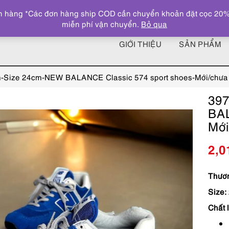
 hàng *Các đơn hàng ship COD cần chuyển khoản đặt cọc 20% giá
miễn phí vận chuyển.
Bỏ qua
GIỚI THIỆU
SẢN PHẨM
-Size 24cm-NEW BALANCE Classic 574 sport shoes-Mới/chưa
397
BAL
Mới
2,0
Thươn
Size:
Chất l