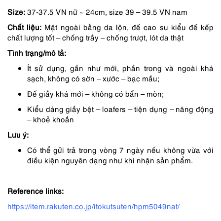
Size:
37-37.5 VN nữ ~ 24cm, size 39 – 39.5 VN nam
2,950,000 ₫.
là:
Chất liệu:
Mặt ngoài bằng da lộn, đế cao su kiểu đế kếp
2,465,000 ₫.
chất lượng tốt – chống trầy – chống trượt, lót da thật
Tình trạng/mô tả:
Ít sử dụng, gần như mới, phần trong và ngoài khá
sạch, không có sờn – xước – bạc mầu;
Đế giầy khá mới – không có bẩn – mòn;
Kiểu dáng giầy bệt – loafers – tiện dụng – năng động
– khoẻ khoắn
Lưu ý:
Có thể gửi trả trong vòng 7 ngày nếu không vừa với
điều kiện nguyên dạng như khi nhận sản phẩm.
Reference links:
https://item.rakuten.co.jp/itokutsuten/hpm5049nat/