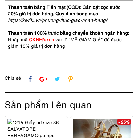
24cm-
Thanh toán bằng Tiền mặt (COD): Cần đặt cọc trước
Hush
20% giá trị đơn hàng,
Quy định trong mục
Puppies OTSUKA
https://kiwiki.vn/phuong-thuc-giao-nhan-hang
/
loafers-
Gần
Thanh toán 100% trước bằng chuyển khoản ngân hàng:
như
Nhập mã
CKNH/cknh
vào ô "MÃ GIẢM GIÁ" để được
mới
giảm 10% giá trị đơn hàng
số
lượng
Chia sẻ:
Sản phẩm liên quan
- 25%