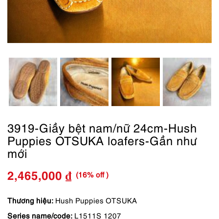
3919-Giầy bệt nam/nữ 24cm-Hush
Puppies OTSUKA loafers-Gần như
mới
(16% off )
2,465,000
₫
Giá
Giá
gốc
hiện
Thương hiệu:
Hush Puppies OTSUKA
Series name/code:
L1511S 1207
là:
tại