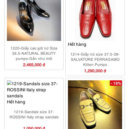
Hết hàng
1220-Giầy cao gót nữ Size
36.5-NATURAL BEAUTY
1214-Giầy nữ size 37.5-38-
pumps-Gần như mới
SALVATORE FERRAGAMO
2,465,000 đ
Kitten Pumps
1,290,000 đ
- 19%
Hết hàng
1219-Sandals size 37-
ROSSINI Italy strap sandals
1,050,000 đ