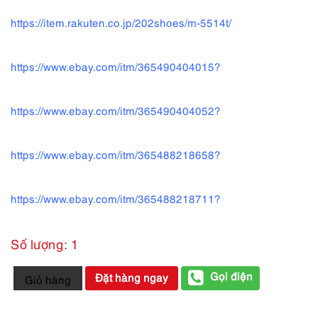
https://item.rakuten.co.jp/202shoes/m-5514t/
https://www.ebay.com/itm/365490404015?
https://www.ebay.com/itm/365490404052?
https://www.ebay.com/itm/365488218658?
https://www.ebay.com/itm/365488218711?
Số lượng: 1
3919-
Gọi điện
Đặt hàng ngay
Giỏ hàng
Giầy
bệt
nam/nữ