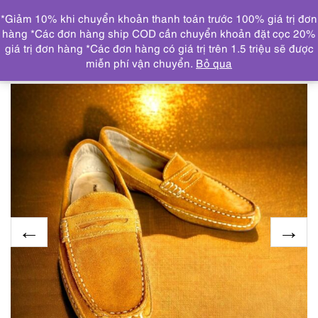
0
*Giảm 10% khi chuyển khoản thanh toán trước 100% giá trị đơn
DANH MỤC
hàng *Các đơn hàng ship COD cần chuyển khoản đặt cọc 20%
giá trị đơn hàng *Các đơn hàng có giá trị trên 1.5 triệu sẽ được
Trang chủ
GIẦY, DÉP
GIẦY DÉP NỮ
3919-Giầy bệt
miễn phí vận chuyển.
Bỏ qua
nam/nữ 24cm-Hush Puppies OTSUKA loafers-Gần như mới