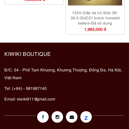
1224-Giầy da nữ Size 36-
36.5-GUCCI Iconic horsebit
loafers-Đã sử dụng
1,983,000 đ
KIWIKI BOUTIQUE
Đ/C: 54 - Phố Tam Khương, Khương Thượng, Đống Đa, Hà Nội,
Việt Nam
Tel: (+84) - 981987140
Email:
kiwiki911@gmail.com
z