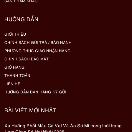
SẢN PHẨM KHÁC
HƯỚNG DẪN
GIỚI THIỆU
CHÍNH SÁCH GỬI TRẢ / BẢO HÀNH
PHƯƠNG THỨC GIAO NHẬN HÀNG
CHÍNH SÁCH BẢO MẬT
GIỎ HÀNG
THANH TOÁN
LIÊN HỆ
HƯỚNG DẪN BÁN HÀNG KÝ GỬI
BÀI VIẾT MỚI NHẤT
Xu Hướng Phối Màu Cà Vạt Và Áo Sơ Mi trong thời trang
Nam Công Sở Hot Nhất 2025