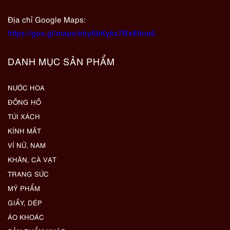
Địa chỉ Google Maps:
https://goo.gl/maps/eby8bKyks7Bx89oa6
DANH MỤC SẢN PHẨM
NƯỚC HOA
ĐỒNG HỒ
TÚI XÁCH
KÍNH MẮT
VÍ NỮ, NAM
KHĂN, CÀ VẠT
TRANG SỨC
MỸ PHẨM
GIẦY, DÉP
ÁO KHOÁC