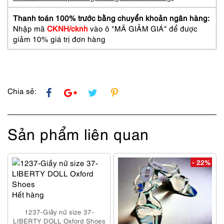
of
London
Thanh toán 100% trước bằng chuyển khoản ngân hàng:
Loafers-
Nhập mã
CKNH/cknh
vào ô "MÃ GIẢM GIÁ" để được
Khá
giảm 10% giá trị đơn hàng
mới/
Ít
sử
dụng
số
Chia sẻ:
lượng
Sản phẩm liên quan
- 22%
Hết hàng
1237-Giầy nữ size 37-
LIBERTY DOLL Oxford Shoes