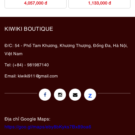
4,057,000 đ
1,133,000 đ
KIWIKI BOUTIQUE
Đ/C: 54 - Phố Tam Khương, Khương Thượng, Đống Đa, Hà Nội,
Việt Nam
Tel: (+84) - 981987140
Email:
kiwiki911@gmail.com
z
Địa chỉ Google Maps:
https://goo.gl/maps/eby8bKyks7Bx89oa6