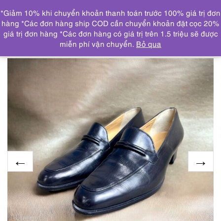
0
*Giảm 10% khi chuyển khoản thanh toán trước 100% giá trị đơn
DANH MỤC
hàng *Các đơn hàng ship COD cần chuyển khoản đặt cọc 20%
giá trị đơn hàng *Các đơn hàng có giá trị trên 1.5 triệu sẽ được
Trang chủ
GIẦY, DÉP
3916-Giầy da nữ Size 36.5-
miễn phí vận chuyển.
Bỏ qua
AQUASCUTUM of London Loafers-Khá mới/Ít sử dụng