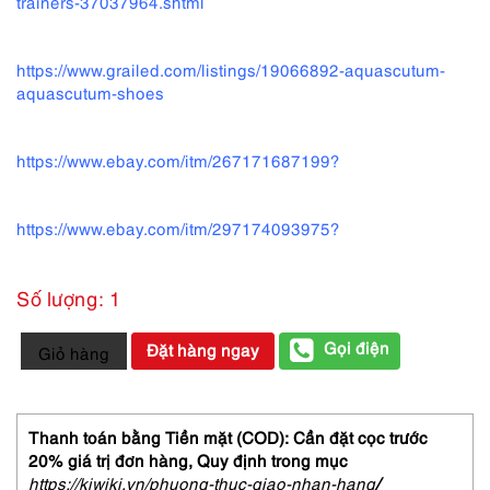
trainers-37037964.shtml
https://www.grailed.com/listings/19066892-aquascutum-
aquascutum-shoes
https://www.ebay.com/itm/267171687199?
https://www.ebay.com/itm/297174093975?
Số lượng: 1
3916-
Gọi điện
Đặt hàng ngay
Giỏ hàng
Giầy
da
nữ
Size
Thanh toán bằng Tiền mặt (COD): Cần đặt cọc trước
36.5-
20% giá trị đơn hàng,
Quy định trong mục
AQUASCUTUM
https://kiwiki.vn/phuong-thuc-giao-nhan-hang
/