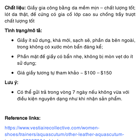
Chất liệu:
Giầy gia công bằng da mềm mịn – chất lượng tốt;
2,150,000 ₫.
là:
lót da thật, đế cứng có gia cố lớp cao su chống trầy trượt
1,728,000 ₫.
chất lượng tốt
Tình trạng/mô tả:
Giầy ít sử dụng, khá mới, sạch sẽ, phần da bên ngoài,
trong không có xước mòn bẩn đáng kể;
Phần mặt đế giầy có bẩn nhẹ, không bị mòn vẹt do ít
sử dụng;
Giá giầy tương tự tham khảo ~ $100 – $150
Lưu ý:
Có thể gửi trả trong vòng 7 ngày nếu không vừa với
điều kiện nguyên dạng như khi nhận sản phẩm.
Reference links:
https://www.vestiairecollective.com/women-
shoes/trainers/aquascutum/other-leather-aquascutum-