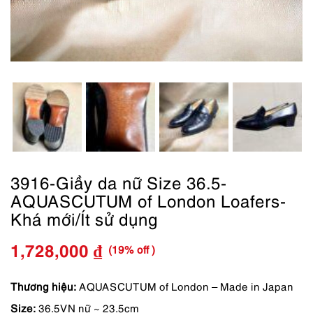
3916-Giầy da nữ Size 36.5-
AQUASCUTUM of London Loafers-
Khá mới/Ít sử dụng
(19% off )
1,728,000
₫
Giá
Giá
gốc
hiện
Thương hiệu:
AQUASCUTUM of London – Made in Japan
Size:
36.5VN nữ ~ 23.5cm
là:
tại