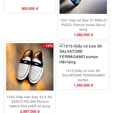
850,000 đ
1231-Dép nữ Size 37-EMILIO
PUCCI Firenze mules-Đã sử
dụng
1,082,000 đ
- 18%
Hết hàng
1215-Giầy nữ size 36-
SALVATORE FERRAGAMO
pumps
1,050,000 đ
1242-Giầy nam Size 43.5-44-
CENTO FELINA Ricorso
loafers-Khá mới/Ít sử dụng
2,697,000 đ