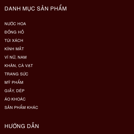
DANH MỤC SẢN PHẨM
NƯỚC HOA
ĐỒNG HỒ
TÚI XÁCH
KÍNH MẮT
VÍ NỮ, NAM
KHĂN, CÀ VẠT
TRANG SỨC
MỸ PHẨM
GIẦY, DÉP
ÁO KHOÁC
SẢN PHẨM KHÁC
HƯỚNG DẪN