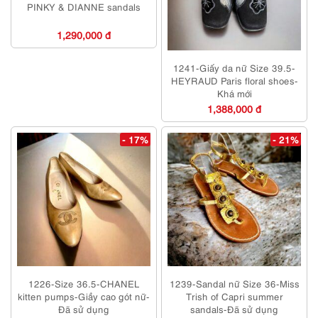
PINKY & DIANNE sandals
1,290,000 đ
1241-Giấy da nữ Size 39.5-
HEYRAUD Paris floral shoes-
Khá mới
1,388,000 đ
- 17%
- 21%
1226-Size 36.5-CHANEL
1239-Sandal nữ Size 36-Miss
kitten pumps-Giầy cao gót nữ-
Trish of Capri summer
Đã sử dụng
sandals-Đã sử dụng