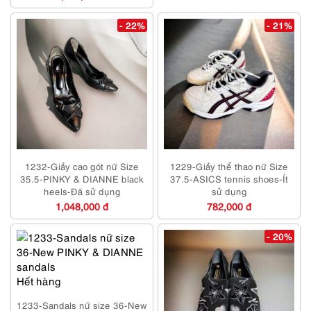
- 22%
- 21%
1232-Giầy cao gót nữ Size
1229-Giầy thể thao nữ Size
35.5-PINKY & DIANNE black
37.5-ASICS tennis shoes-Ít
heels-Đã sử dụng
sử dụng
1,048,000 đ
782,000 đ
- 20%
Hết hàng
1233-Sandals nữ size 36-New