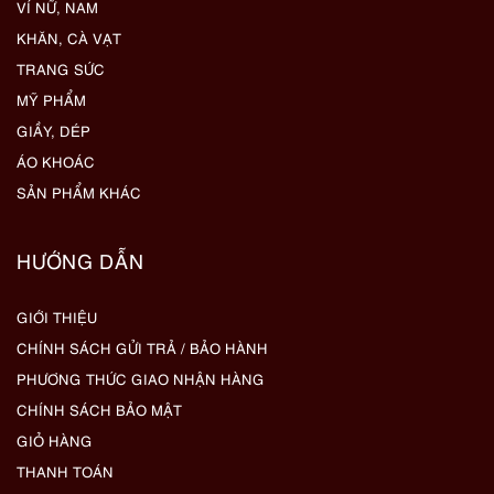
VÍ NỮ, NAM
KHĂN, CÀ VẠT
TRANG SỨC
MỸ PHẨM
GIẦY, DÉP
ÁO KHOÁC
SẢN PHẨM KHÁC
HƯỚNG DẪN
GIỚI THIỆU
CHÍNH SÁCH GỬI TRẢ / BẢO HÀNH
PHƯƠNG THỨC GIAO NHẬN HÀNG
CHÍNH SÁCH BẢO MẬT
GIỎ HÀNG
THANH TOÁN