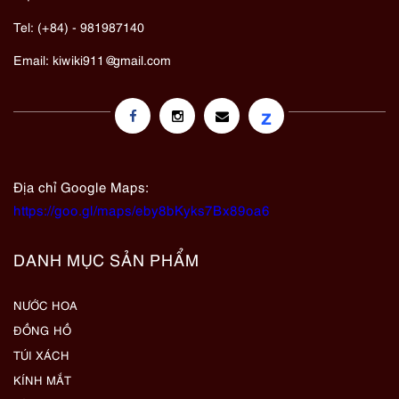
Tel: (+84) - 981987140
Email:
kiwiki911@gmail.com
z
Địa chỉ Google Maps:
https://goo.gl/maps/eby8bKyks7Bx89oa6
DANH MỤC SẢN PHẨM
NƯỚC HOA
ĐỒNG HỒ
TÚI XÁCH
KÍNH MẮT