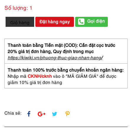
Số lượng: 1
3781-
Gọi điện
Đặt hàng ngay
Giỏ hàng
Caravat-
GIORGIO
ARMANI
silk
Thanh toán bằng Tiền mặt (COD): Cần đặt cọc trước
tie
20% giá trị đơn hàng,
Quy định trong mục
9.5cm-
https://kiwiki.vn/phuong-thuc-giao-nhan-hang
/
Khá
mới
Thanh toán 100% trước bằng chuyển khoản ngân hàng:
số
Nhập mã
CKNH/cknh
vào ô "MÃ GIẢM GIÁ" để được
lượng
giảm 10% giá trị đơn hàng
Chia sẻ: