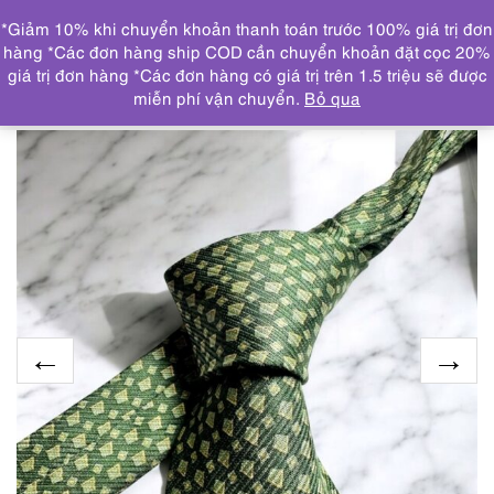
0
*Giảm 10% khi chuyển khoản thanh toán trước 100% giá trị đơn
DANH MỤC
hàng *Các đơn hàng ship COD cần chuyển khoản đặt cọc 20%
giá trị đơn hàng *Các đơn hàng có giá trị trên 1.5 triệu sẽ được
Trang chủ
KHĂN, CÀ VẠT
CRAVAT/CÀ VẠT
3781-
miễn phí vận chuyển.
Bỏ qua
Caravat-GIORGIO ARMANI silk tie 9.5cm-Khá mới