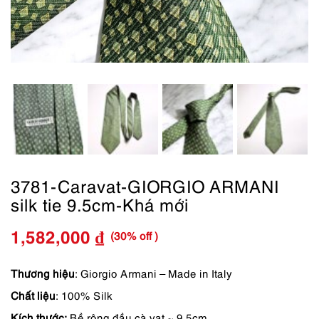
3781-Caravat-GIORGIO ARMANI
silk tie 9.5cm-Khá mới
(30% off )
1,582,000
₫
Giá
Giá
gốc
hiện
Thương hiệu
: Giorgio Armani – Made in Italy
Chất liệu
: 100% Silk
là:
tại
Kích thước:
Bề rộng đầu cà vạt ~ 9.5cm