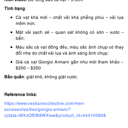
2,290,000 ₫.
là:
Tình trạng
:
1,582,000 ₫.
Cà vạt khá mới – chất vải khá phẳng phiu – vải lụa
mềm mịn;
Mặt vải sạch sẽ – quan sát không có sờn – xước –
bẩn;
Màu sắc cà vạt đồng đều, màu sắc ảnh chụp có thay
đổi nhẹ do chất vải lụa và ánh sáng ảnh chụp;
Giá cà vạt Giorgio Armani gần như mới tham khảo ~
$200 – $350
Bảo quản
: giặt khô, không giặt nước.
Reference links:
https://www.vestiairecollective.com/men-
accessories/ties/giorgio-armani/?
cjdata=MXxOfDB8WXww&product_id=44410580&