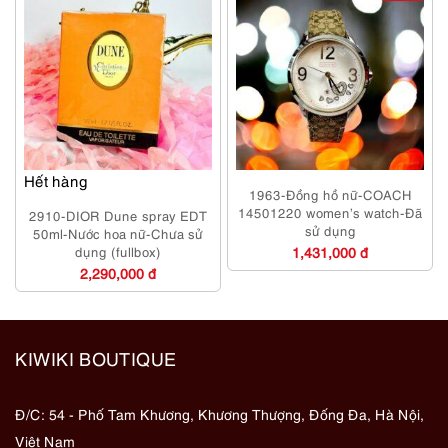
Hết hàng
1963-Đồng hồ nữ-COACH
14501220 women’s watch-Đã
2910-DIOR Dune spray EDT
sử dụng
50ml-Nước hoa nữ-Chưa sử
dụng (fullbox)
1,431,000 đ
2,290,000 đ
KIWIKI BOUTIQUE
Đ/C: 54 - Phố Tam Khương, Khương Thượng, Đống Đa, Hà Nội,
Việt Nam