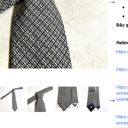
Bảo 
Refer
https
https
https
acces
cjda
https
acces