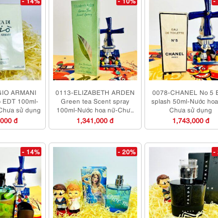
- 14%
- 10%
-
GIO ARMANI
0113-ELIZABETH ARDEN
0078-CHANEL No 5 
ò EDT 100ml-
Green tea Scent spray
splash 50ml-Nước hoa
Chưa sử dụng
100ml-Nước hoa nữ-Chưa
Chưa sử dụng
sử dụng
,000 đ
1,341,000 đ
1,743,000 đ
- 14%
- 20%
-