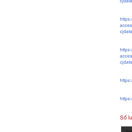
cjda
https
acces
cjda
https
acces
cjda
https
https
Số l
3752-
Gi