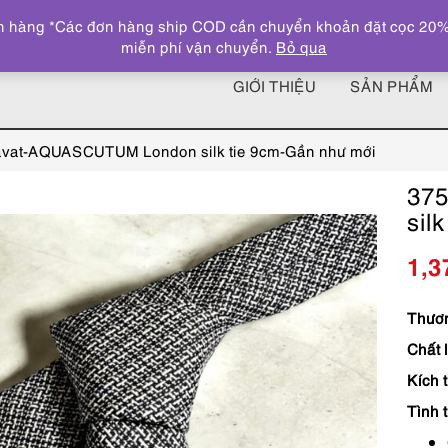
 hàng *Các đơn hàng ship COD cần chuyển khoản đặt cọc 20% giá
miễn phí vận chuyển.
Bỏ qua
GIỚI THIỆU
SẢN PHẨM
vat-AQUASCUTUM London silk tie 9cm-Gần như mới
37
sil
1,3
Thươn
Chất 
Kích 
Tình 