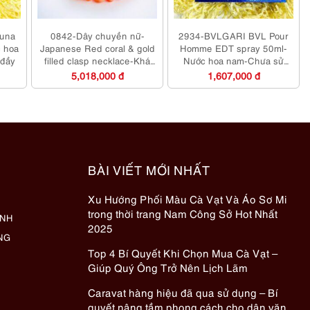
una
0842-Dây chuyền nữ-
2934-BVLGARI BVL Pour
 hoa
Japanese Red coral & gold
Homme EDT spray 50ml-
 đầy
filled clasp necklace-Khá
Nước hoa nam-Chưa sử
mới
dụng
5,018,000 đ
1,607,000 đ
BÀI VIẾT MỚI NHẤT
Xu Hướng Phối Màu Cà Vạt Và Áo Sơ Mi
trong thời trang Nam Công Sở Hot Nhất
ÀNH
2025
NG
Top 4 Bí Quyết Khi Chọn Mua Cà Vạt –
Giúp Quý Ông Trở Nên Lịch Lãm
Caravat hàng hiệu đã qua sử dụng – Bí
quyết nâng tầm phong cách cho dân văn