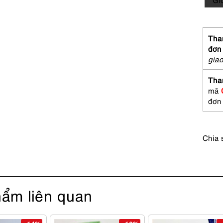
Carav
AQU
Lond
silk
Than
tie
đơn
9cm-
gia
Gần
như
Tha
mới
mã
số
đơn
lượng
Chia 
ẩm liên quan