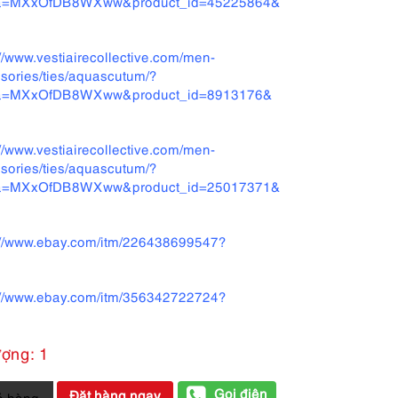
ta=MXxOfDB8WXww&product_id=45225864&
://www.vestiairecollective.com/men-
sories/ties/aquascutum/?
ta=MXxOfDB8WXww&product_id=8913176&
://www.vestiairecollective.com/men-
sories/ties/aquascutum/?
ta=MXxOfDB8WXww&product_id=25017371&
://www.ebay.com/itm/226438699547?
://www.ebay.com/itm/356342722724?
ượng: 1
Gọi điện
Đặt hàng ngay
ỏ hàng