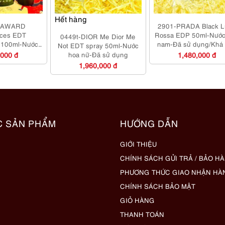
Hết hàng
EAWARD
2901-PRADA Black L
nces EDT
Rossa EDP 50ml-Nước
0449t-DIOR Me Dior Me
r 100ml-Nước
nam-Đã sử dụng/Khá
Not EDT spray 50ml-Nước
ưa sử dụng
,000 đ
hoa nữ-Đã sử dụng
1,480,000 đ
1,960,000 đ
C SẢN PHẨM
HƯỚNG DẪN
GIỚI THIỆU
CHÍNH SÁCH GỬI TRẢ / BẢO H
PHƯƠNG THỨC GIAO NHẬN HÀ
CHÍNH SÁCH BẢO MẬT
GIỎ HÀNG
THANH TOÁN