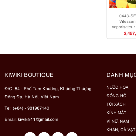
0443-S
Vitesse
vaporisateu
hoa nam-Ch
2,457
KIWIKI BOUTIQUE
DANH MỤ
NƯỚC HOA
Đ/C: 54 - Phố Tam Khương, Khương Thượng,
ĐỒNG HỒ
Đống Đa, Hà Nội, Việt Nam
TÚI XÁCH
Tel: (+84) - 981987140
KÍNH MẮT
Email:
kiwiki911@gmail.com
VÍ NỮ, NAM
KHĂN, CÀ VẠT