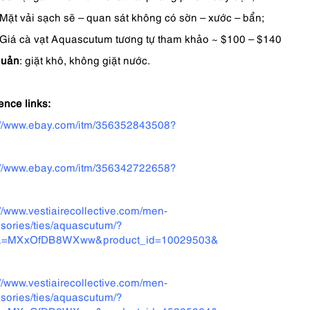
Mặt vải sạch sẽ – quan sát không có sờn – xước – bẩn;
Giá cà vạt Aquascutum tương tự tham khảo ~ $100 – $140
quản
: giặt khô, không giặt nước.
ence links:
://www.ebay.com/itm/356352843508?
://www.ebay.com/itm/356342722658?
://www.vestiairecollective.com/men-
sories/ties/aquascutum/?
ta=MXxOfDB8WXww&product_id=10029503&
://www.vestiairecollective.com/men-
sories/ties/aquascutum/?