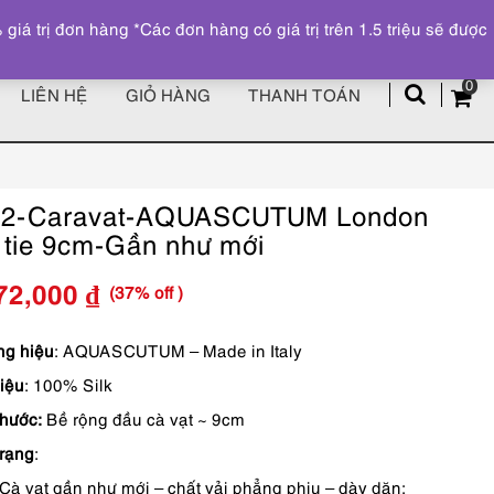
Đăng ký
Tài khoản
z
 trị đơn hàng *Các đơn hàng có giá trị trên 1.5 triệu sẽ được
0
LIÊN HỆ
GIỎ HÀNG
THANH TOÁN
52-Caravat-AQUASCUTUM London
k tie 9cm-Gần như mới
(37% off )
72,000
₫
Giá
Giá
gốc
hiện
g hiệu
: AQUASCUTUM – Made in Italy
liệu
: 100% Silk
là:
tại
thước:
Bề rộng đầu cà vạt ~ 9cm
2,190,000 ₫.
là:
trạng
:
1,372,000 ₫.
Cà vạt gần như mới – chất vải phẳng phiu – dày dặn;