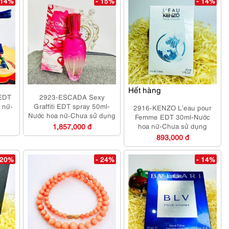
 14%
- 15%
- 14%
Hết hàng
EDT
2923-ESCADA Sexy
 nữ-
Graffiti EDT spray 50ml-
2916-KENZO L’eau pour
Nước hoa nữ-Chưa sử dụng
Femme EDT 30ml-Nước
1,857,000 đ
hoa nữ-Chưa sử dụng
893,000 đ
 20%
- 24%
- 14%