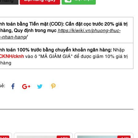
at-
ASCUTUM
on
h toán bằng Tiền mặt (COD): Cần đặt cọc trước 20% giá trị
 hàng,
Quy định trong mục
https://kiwiki.vn/phuong-thuc-
o-nhan-hang
/
nh toán 100% trước bằng chuyển khoản ngân hàng:
Nhập
CKNH/cknh
vào ô "MÃ GIẢM GIÁ" để được giảm 10% giá trị
 hàng
sẻ: