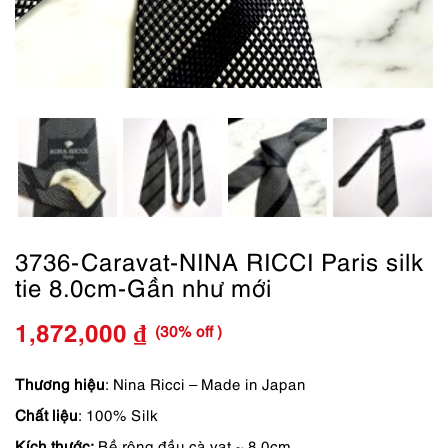
3736-Caravat-NINA RICCI Paris silk
tie 8.0cm-Gần như mới
(30% off )
1,872,000
₫
Giá
Giá
gốc
hiện
Thương hiệu
: Nina Ricci – Made in Japan
Chất liệu
: 100% Silk
là:
tại
Kích thước:
Bề rộng đầu cà vạt ~ 8.0cm