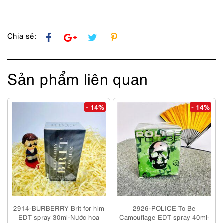
lượng
Chia sẻ:
Sản phẩm liên quan
- 14%
- 14%
2914-BURBERRY Brit for him
2926-POLICE To Be
EDT spray 30ml-Nước hoa
Camouflage EDT spray 40ml-