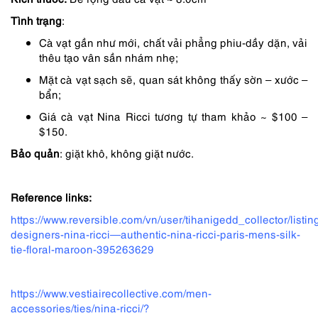
2,690,000 ₫.
là:
Tình trạng
:
1,872,000 ₫.
Cà vạt gần như mới, chất vải phẳng phiu-dầy dặn, vải
thêu tạo vân sần nhám nhẹ;
Mặt cà vạt sạch sẽ, quan sát không thấy sờn – xước –
bẩn;
Giá cà vạt Nina Ricci tương tự tham khảo ~ $100 –
$150.
Bảo quản
: giặt khô, không giặt nước.
Reference links:
https://www.reversible.com/vn/user/tihanigedd_collector/listin
designers-nina-ricci—authentic-nina-ricci-paris-mens-silk-
tie-floral-maroon-395263629
https://www.vestiairecollective.com/men-
accessories/ties/nina-ricci/?