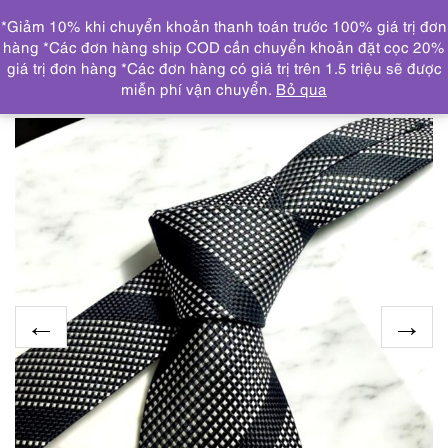
0
*Giảm 10% khi chuyển khoản thanh toán trước 100% giá trị đơn
DANH MỤC
hàng *Các đơn hàng ship COD cần chuyển khoản đặt cọc 20%
giá trị đơn hàng *Các đơn hàng có giá trị trên 1.5 triệu sẽ được
Trang chủ
KHĂN, CÀ VẠT
CRAVAT/CÀ VẠT
3736-
miễn phí vận chuyển.
Bỏ qua
Caravat-NINA RICCI Paris silk tie 8.0cm-Gần như mới