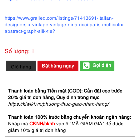
https://www.grailed.com/listings/71413691-italian-
designers-x-vintage-vintage-nina-ricci-paris-multicolor-
abstract-graph-silk-tie?
Số lượng: 1
3736-
Gọi điện
Đặt hàng ngay
Giỏ hàng
Caravat-
NINA
RICCI
Paris
Thanh toán bằng Tiền mặt (COD): Cần đặt cọc trước
silk
20% giá trị đơn hàng,
Quy định trong mục
tie
https://kiwiki.vn/phuong-thuc-giao-nhan-hang
/
8.0cm-
Gần
Thanh toán 100% trước bằng chuyển khoản ngân hàng:
như
Nhập mã
CKNH/cknh
vào ô "MÃ GIẢM GIÁ" để được
mới
giảm 10% giá trị đơn hàng
số