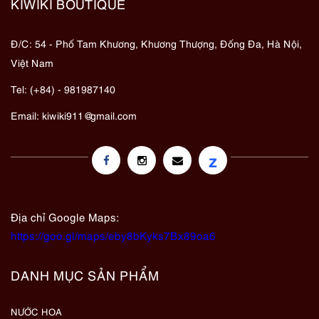
KIWIKI BOUTIQUE
Đ/C: 54 - Phố Tam Khương, Khương Thượng, Đống Đa, Hà Nội,
Việt Nam
Tel: (+84) - 981987140
Email:
kiwiki911@gmail.com
z
Địa chỉ Google Maps:
https://goo.gl/maps/eby8bKyks7Bx89oa6
DANH MỤC SẢN PHẨM
NƯỚC HOA