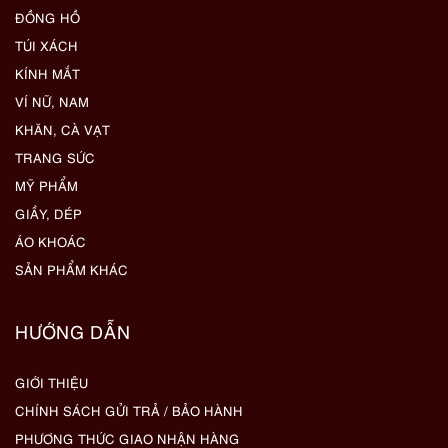
ĐỒNG HỒ
TÚI XÁCH
KÍNH MẮT
VÍ NỮ, NAM
KHĂN, CÀ VẠT
TRANG SỨC
MỸ PHẨM
GIẦY, DÉP
ÁO KHOÁC
SẢN PHẨM KHÁC
HƯỚNG DẪN
GIỚI THIỆU
CHÍNH SÁCH GỬI TRẢ / BẢO HÀNH
PHƯƠNG THỨC GIAO NHẬN HÀNG