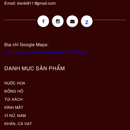
Email:
kiwiki911@gmail.com
z
Địa chỉ Google Maps:
https://goo.gl/maps/eby8bKyks7Bx89oa6
DANH MỤC SẢN PHẨM
NƯỚC HOA
ĐỒNG HỒ
TÚI XÁCH
KÍNH MẮT
VÍ NỮ, NAM
KHĂN, CÀ VẠT