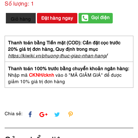
Số lượng: 1
3209-
Gọi điện
Đặt hàng ngay
Giỏ hàng
RALPH
LAUREN
collection
splash
Thanh toán bằng Tiền mặt (COD): Cần đặt cọc trước
perfumes
20% giá trị đơn hàng,
Quy định trong mục
32.5ml-
https://kiwiki.vn/phuong-thuc-giao-nhan-hang
/
Set
nước
Thanh toán 100% trước bằng chuyển khoản ngân hàng:
hoa
Nhập mã
CKNH/cknh
vào ô "MÃ GIẢM GIÁ" để được
nữ-
giảm 10% giá trị đơn hàng
Khá
đầy
số
lượng
Chia sẻ: