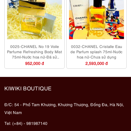
0025-CHANEL No 19 Voile
0032-CHANEL Cristalle Eau
Parfume Refreshing Body Mist
de Parfum splash 75ml-Nước
75ml-Nước hoa nữ-Đã sử
hoa nữ-Chưa sử dụng
dụng
952,000 đ
2,593,000 đ
KIWIKI BOUTIQUE
Đ/C: 54 - Phố Tam Khương, Khương Thượng, Đống Đa, Hà Nội,
Việt Nam
Tel: (+84) - 981987140