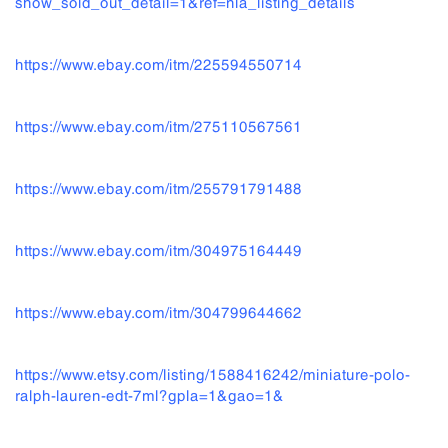
show_sold_out_detail=1&ref=nla_listing_details
https://www.ebay.com/itm/225594550714
https://www.ebay.com/itm/275110567561
https://www.ebay.com/itm/255791791488
https://www.ebay.com/itm/304975164449
https://www.ebay.com/itm/304799644662
https://www.etsy.com/listing/1588416242/miniature-polo-
ralph-lauren-edt-7ml?gpla=1&gao=1&