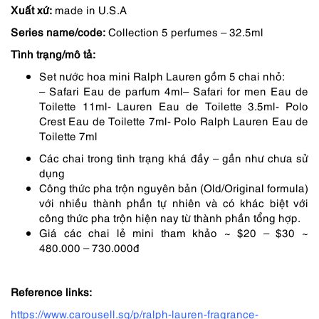
Xuất xứ:
made in U.S.A
là:
tại
Series name/code:
Collection 5 perfumes – 32.5ml
1,950,000 ₫.
là:
Tình trạng/mô tả:
1,658,000 ₫.
Set nước hoa mini Ralph Lauren gồm 5 chai nhỏ:
– Safari Eau de parfum 4ml
– Safari for men Eau de
Toilette 11ml- Lauren Eau de Toilette 3.5ml- Polo
Crest Eau de Toilette 7ml- Polo Ralph Lauren Eau de
Toilette 7ml
Các chai trong tình trạng khá đầy – gần như chưa sử
dụng
Công thức pha trộn nguyên bản (Old/Original formula)
với nhiều thành phần tự nhiên và có khác biệt với
công thức pha trộn hiện nay từ thành phần tổng hợp.
Giá các chai lẻ mini tham khảo ~ $20 – $30 ~
480.000 – 730.000đ
Reference links:
https://www.carousell.sg/p/ralph-lauren-fragrance-