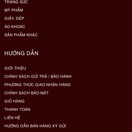
TRANG SỨC
MỸ PHẨM
GIẦY, DÉP
ÁO KHOÁC
SẢN PHẨM KHÁC
HƯỚNG DẪN
GIỚI THIỆU
CHÍNH SÁCH GỬI TRẢ / BẢO HÀNH
PHƯƠNG THỨC GIAO NHẬN HÀNG
CHÍNH SÁCH BẢO MẬT
GIỎ HÀNG
THANH TOÁN
LIÊN HỆ
HƯỚNG DẪN BÁN HÀNG KÝ GỬI