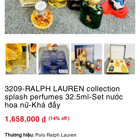
3209-RALPH LAUREN collection
splash perfumes 32.5ml-Set nước
hoa nữ-Khá đầy
(14% off )
1,658,000
₫
Giá
Giá
gốc
hiện
Thương hiệu:
Polo
Ralph Lauren