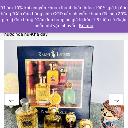
0
*Giảm 10% khi chuyển khoản thanh toán trước 100% giá trị đơn
DANH MỤC
hàng *Các đơn hàng ship COD cần chuyển khoản đặt cọc 20%
giá trị đơn hàng *Các đơn hàng có giá trị trên 1.5 triệu sẽ được
Trang chủ
NƯỚC HOA
CHAI NHỎ/MINI(≤ 15ml)
3209-
miễn phí vận chuyển.
Bỏ qua
RALPH LAUREN collection splash perfumes 32.5ml-Set
nước hoa nữ-Khá đầy