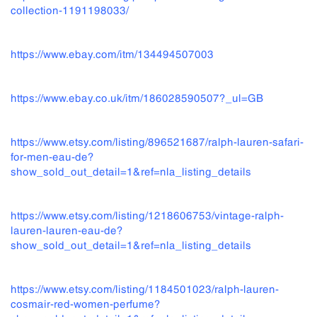
collection-1191198033/
https://www.ebay.com/itm/134494507003
https://www.ebay.co.uk/itm/186028590507?_ul=GB
https://www.etsy.com/listing/896521687/ralph-lauren-safari-
for-men-eau-de?
show_sold_out_detail=1&ref=nla_listing_details
https://www.etsy.com/listing/1218606753/vintage-ralph-
lauren-lauren-eau-de?
show_sold_out_detail=1&ref=nla_listing_details
https://www.etsy.com/listing/1184501023/ralph-lauren-
cosmair-red-women-perfume?