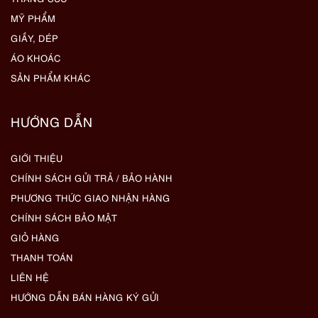
MỸ PHẨM
GIẦY, DÉP
ÁO KHOÁC
SẢN PHẨM KHÁC
HƯỚNG DẪN
GIỚI THIỆU
CHÍNH SÁCH GỬI TRẢ / BẢO HÀNH
PHƯƠNG THỨC GIAO NHẬN HÀNG
CHÍNH SÁCH BẢO MẬT
GIỎ HÀNG
THANH TOÁN
LIÊN HỆ
HƯỚNG DẪN BÁN HÀNG KÝ GỬI