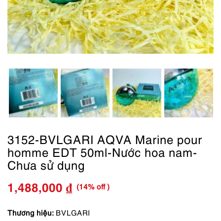
3152-BVLGARI AQVA Marine pour
homme EDT 50ml-Nước hoa nam-
Chưa sử dụng
(14% off )
1,488,000
₫
Giá
Giá
gốc
hiện
Thương hiệu:
BVLGARI