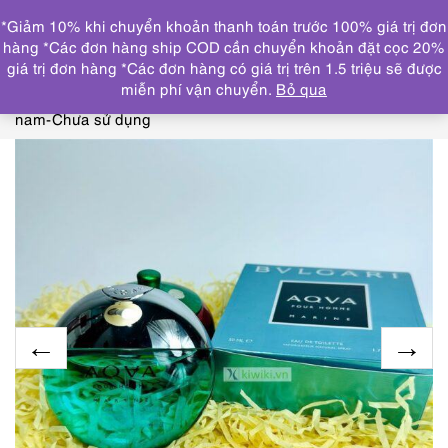
0
*Giảm 10% khi chuyển khoản thanh toán trước 100% giá trị đơn
DANH MỤC
hàng *Các đơn hàng ship COD cần chuyển khoản đặt cọc 20%
giá trị đơn hàng *Các đơn hàng có giá trị trên 1.5 triệu sẽ được
Trang chủ
THƯƠNG HIỆU NỔI BẬT
BVLGARI
3152-
miễn phí vận chuyển.
Bỏ qua
BVLGARI AQVA Marine pour homme EDT 50ml-Nước hoa
nam-Chưa sử dụng