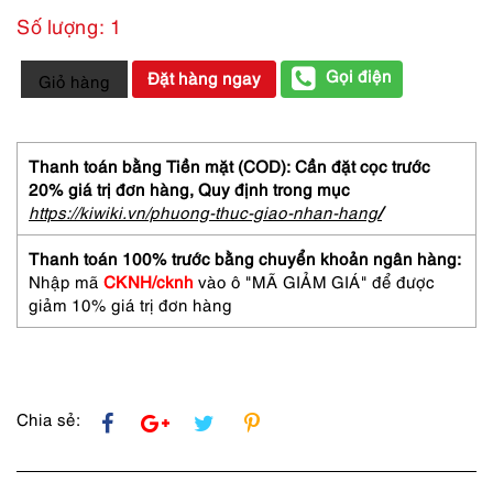
Số lượng: 1
3152-
Gọi điện
Đặt hàng ngay
Giỏ hàng
BVLGARI
AQVA
Marine
pour
Thanh toán bằng Tiền mặt (COD): Cần đặt cọc trước
homme
20% giá trị đơn hàng,
Quy định trong mục
EDT
https://kiwiki.vn/phuong-thuc-giao-nhan-hang
/
50ml-
Nước
Thanh toán 100% trước bằng chuyển khoản ngân hàng:
hoa
Nhập mã
CKNH/cknh
vào ô "MÃ GIẢM GIÁ" để được
nam-
giảm 10% giá trị đơn hàng
Chưa
sử
dụng
số
lượng
Chia sẻ: