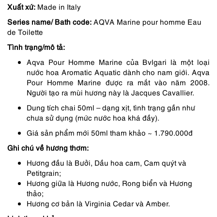
Xuất xứ:
Made in Italy
là:
tại
Series name/ Bath code:
AQVA Marine pour homme Eau
1,750,000 ₫.
là:
de Toilette
1,488,000 ₫.
Tình trạng/mô tả:
Aqva Pour Homme Marine của Bvlgari là một loại
nước hoa Aromatic Aquatic dành cho nam giới. Aqva
Pour Homme Marine được ra mắt vào năm 2008.
Người tạo ra mùi hương này là Jacques Cavallier.
Dung tích chai 50ml – dạng xịt, tình trạng gần như
chưa sử dụng (mức nước hoa khá đầy).
Giá sản phẩm mới 50ml tham khảo ~ 1.790.000đ
Ghi chú về hương thơm:
Hương đầu là Bưởi, Dầu hoa cam, Cam quýt và
Petitgrain;
Hương giữa là Hương nước, Rong biển và Hương
thảo;
Hương cơ bản là Virginia Cedar và Amber.