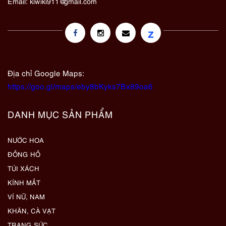
Email:
kiwiki911@gmail.com
z
Địa chỉ Google Maps:
https://goo.gl/maps/eby8bKyks7Bx89oa6
DANH MỤC SẢN PHẨM
NƯỚC HOA
ĐỒNG HỒ
TÚI XÁCH
KÍNH MẮT
VÍ NỮ, NAM
KHĂN, CÀ VẠT
TRANG SỨC