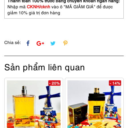
Thanh toán 100% trước bằng chuyển khoản ngân hàng:
sử
Nhập mã
CKNH/cknh
vào ô "MÃ GIẢM GIÁ" để được
dụng
giảm 10% giá trị đơn hàng
số
lượng
Chia sẻ:
Sản phẩm liên quan
- 20%
- 14%