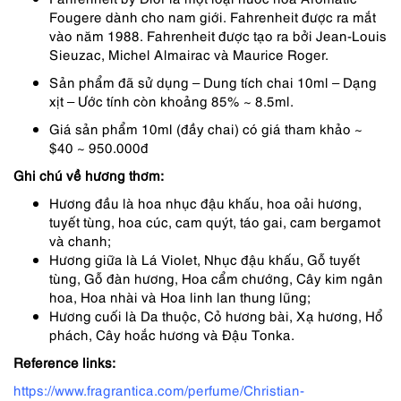
Fougere dành cho nam giới. Fahrenheit được ra mắt
vào năm 1988. Fahrenheit được tạo ra bởi Jean-Louis
Sieuzac, Michel Almairac và Maurice Roger.
Sản phẩm đã sử dụng – Dung tích chai 10ml – Dạng
xịt – Ước tính còn khoảng 85% ~ 8.5ml.
Giá sản phẩm 10ml (đầy chai) có giá tham khảo ~
$40 ~ 950.000đ
Ghi chú về hương thơm:
Hương đầu là hoa nhục đậu khấu, hoa oải hương,
tuyết tùng, hoa cúc, cam quýt, táo gai, cam bergamot
và chanh;
Hương giữa là Lá Violet, Nhục đậu khấu, Gỗ tuyết
tùng, Gỗ đàn hương, Hoa cẩm chướng, Cây kim ngân
hoa, Hoa nhài và Hoa linh lan thung lũng;
Hương cuối là Da thuộc, Cỏ hương bài, Xạ hương, Hổ
phách, Cây hoắc hương và Đậu Tonka.
Reference links:
https://www.fragrantica.com/perfume/Christian-