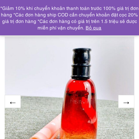
0
*Giảm 10% khi chuyển khoản thanh toán trước 100% giá trị đơn
DANH MỤC
hàng *Các đơn hàng ship COD cần chuyển khoản đặt cọc 20%
giá trị đơn hàng *Các đơn hàng có giá trị trên 1.5 triệu sẽ được
Trang chủ
NƯỚC HOA
CHAI NHỎ/MINI(≤ 15ml)
3141-
miễn phí vận chuyển.
Bỏ qua
DIOR Fahrenheit EDT 10ml-Nước hoa nữ-Đã sử dụng