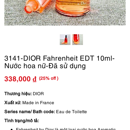
3141-DIOR Fahrenheit EDT 10ml-
Nước hoa nữ-Đã sử dụng
(25% off )
338,000
₫
Giá
Giá
gốc
hiện
Thương hiệu:
DIOR
Xuất xứ:
Made in France
là:
tại
Series name/ Bath code:
Eau de Toilette
450,000 ₫.
là:
Tình trạng/mô tả:
338,000 ₫.
Fahrenheit by Dior là một loại nước hoa Aromatic