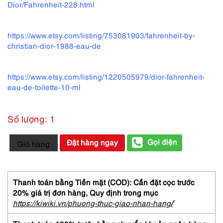
Dior/Fahrenheit-228.html
https://www.etsy.com/listing/753081903/fahrenheit-by-
christian-dior-1988-eau-de
https://www.etsy.com/listing/1220505979/dior-fahrenheit-
eau-de-toilette-10-ml
Số lượng: 1
3141-
Gọi điện
Đặt hàng ngay
Giỏ hàng
DIOR
Fahrenheit
EDT
10ml-
Thanh toán bằng Tiền mặt (COD): Cần đặt cọc trước
Nước
20% giá trị đơn hàng,
Quy định trong mục
hoa
https://kiwiki.vn/phuong-thuc-giao-nhan-hang
/
nữ-
Đã