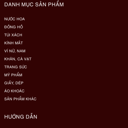
DANH MỤC SẢN PHẨM
NƯỚC HOA
ĐỒNG HỒ
TÚI XÁCH
KÍNH MẮT
VÍ NỮ, NAM
KHĂN, CÀ VẠT
TRANG SỨC
MỸ PHẨM
GIẦY, DÉP
ÁO KHOÁC
SẢN PHẨM KHÁC
HƯỚNG DẪN