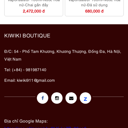
nữ-Chai gần đầy
nữ-Đã sử dụng
2,472,000 đ
680,000 đ
KIWIKI BOUTIQUE
Đ/C: 54 - Phố Tam Khương, Khương Thượng, Đống Đa, Hà Nội,
Việt Nam
Tel: (+84) - 981987140
Email:
kiwiki911@gmail.com
z
Địa chỉ Google Maps: