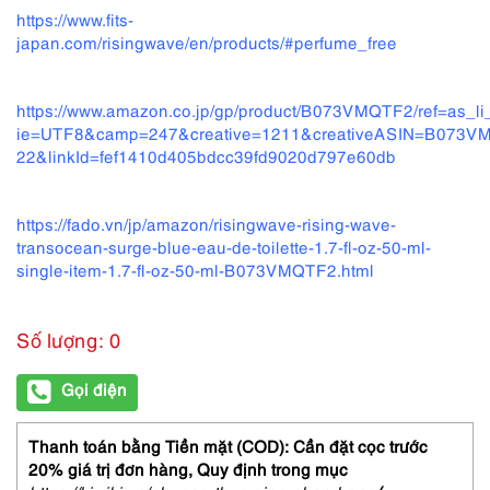
https://www.fits-
japan.com/risingwave/en/products/#perfume_free
https://www.amazon.co.jp/gp/product/B073VMQTF2/ref=as_li_
ie=UTF8&camp=247&creative=1211&creativeASIN=B073VM
22&linkId=fef1410d405bdcc39fd9020d797e60db
https://fado.vn/jp/amazon/risingwave-rising-wave-
transocean-surge-blue-eau-de-toilette-1.7-fl-oz-50-ml-
single-item-1.7-fl-oz-50-ml-B073VMQTF2.html
Số lượng: 0
Gọi điện
Thanh toán bằng Tiền mặt (COD): Cần đặt cọc trước
20% giá trị đơn hàng,
Quy định trong mục