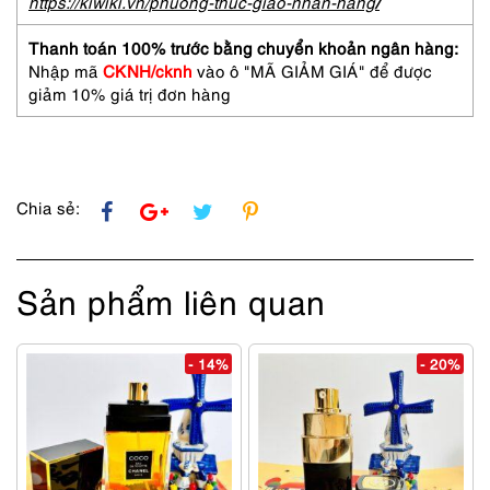
https://kiwiki.vn/phuong-thuc-giao-nhan-hang
/
Thanh toán 100% trước bằng chuyển khoản ngân hàng:
Nhập mã
CKNH/cknh
vào ô "MÃ GIẢM GIÁ" để được
giảm 10% giá trị đơn hàng
Chia sẻ:
Sản phẩm liên quan
- 14%
- 20%