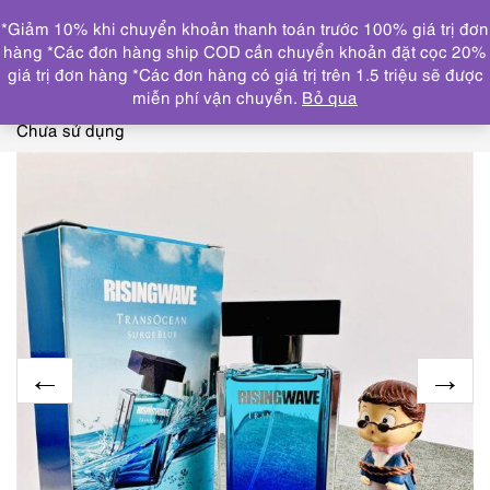
0
*Giảm 10% khi chuyển khoản thanh toán trước 100% giá trị đơn
DANH MỤC
hàng *Các đơn hàng ship COD cần chuyển khoản đặt cọc 20%
giá trị đơn hàng *Các đơn hàng có giá trị trên 1.5 triệu sẽ được
Trang chủ
NƯỚC HOA
3065-RISINGWAVE
miễn phí vận chuyển.
Bỏ qua
TransOcean SergeBlue EDT spray 50ml-Nước hoa nam-
Chưa sử dụng