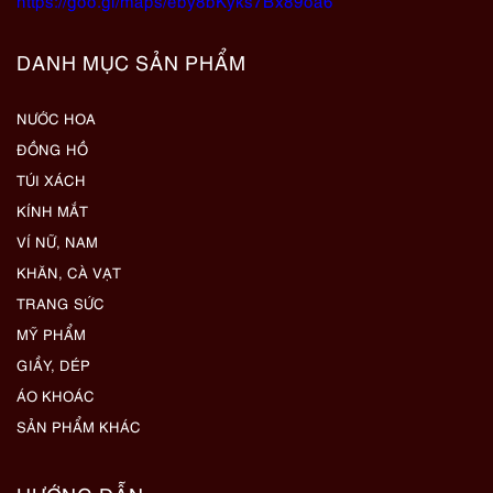
https://goo.gl/maps/eby8bKyks7Bx89oa6
DANH MỤC SẢN PHẨM
NƯỚC HOA
ĐỒNG HỒ
TÚI XÁCH
KÍNH MẮT
VÍ NỮ, NAM
KHĂN, CÀ VẠT
TRANG SỨC
MỸ PHẨM
GIẦY, DÉP
ÁO KHOÁC
SẢN PHẨM KHÁC