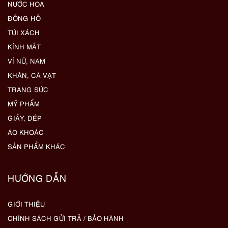
NƯỚC HOA
ĐỒNG HỒ
TÚI XÁCH
KÍNH MẮT
VÍ NỮ, NAM
KHĂN, CÀ VẠT
TRANG SỨC
MỸ PHẨM
GIẦY, DÉP
ÁO KHOÁC
SẢN PHẨM KHÁC
HƯỚNG DẪN
GIỚI THIỆU
CHÍNH SÁCH GỬI TRẢ / BẢO HÀNH