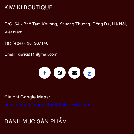
KIWIKI BOUTIQUE
Đ/C: 54 - Phố Tam Khương, Khương Thượng, Đống Đa, Hà Nội,
Việt Nam
Tel: (+84) - 981987140
Email:
kiwiki911@gmail.com
z
Địa chỉ Google Maps:
https://goo.gl/maps/eby8bKyks7Bx89oa6
DANH MỤC SẢN PHẨM