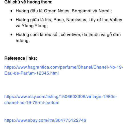
Ghi chú về hương thơm:
Hương đầu là Green Notes, Bergamot và Neroli;
Hương giữa là Iris, Rose, Narcissus, Lily-of-the-Valley
và Ylang-Ylang;
Hương cuối là rêu sồi, cỏ vetiver, da thuộc và gỗ đàn
hương.
Reference links:
h
ttps://www.fragrantica.com/perfume/Chanel/Chanel-No-19-
Eau-de-Parfum-12345.html
https://www.etsy.com/listing/1506603306/vintage-1980s-
chanel-no-19-75-ml-parfum
https://www.ebay.com/itm/304775122746