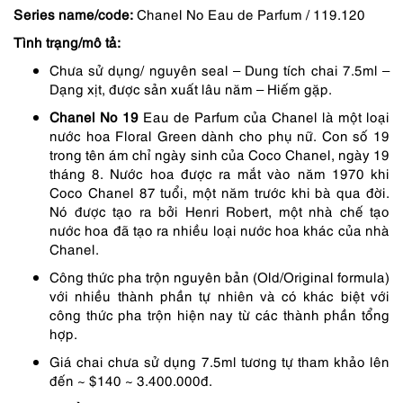
Series name/code:
Chanel No Eau de Parfum / 119.120
1,050,000 ₫.
là:
Tình trạng/mô tả:
893,000 ₫.
Chưa sử dụng/ nguyên seal – Dung tích chai 7.5ml –
Dạng xịt, được sản xuất lâu năm – Hiếm gặp.
Chanel No 19
Eau de Parfum của Chanel là một loại
nước hoa Floral Green dành cho phụ nữ.
Con số 19
trong tên ám chỉ ngày sinh của Coco Chanel, ngày 19
tháng 8. Nước hoa được ra mắt vào năm 1970 khi
Coco Chanel 87 tuổi, một năm trước khi bà qua đời.
Nó được tạo ra bởi Henri Robert, một nhà chế tạo
nước hoa đã tạo ra nhiều loại nước hoa khác của nhà
Chanel.
Công thức pha trộn nguyên bản (Old/Original formula)
với nhiều thành phần tự nhiên và có khác biệt với
công thức pha trộn hiện nay từ các thành phần tổng
hợp.
Giá chai chưa sử dụng 7.5ml tương tự tham khảo lên
đến ~ $140 ~ 3.400.000đ.