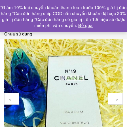
0
*Giảm 10% khi chuyển khoản thanh toán trước 100% giá trị đơn
DANH MỤC
hàng *Các đơn hàng ship COD cần chuyển khoản đặt cọc 20%
giá trị đơn hàng *Các đơn hàng có giá trị trên 1.5 triệu sẽ được
Trang chủ
NƯỚC HOA
CHAI NHỎ/MINI(≤ 15ml)
2947-
miễn phí vận chuyển.
Bỏ qua
CHANEL No 19 Parfum Vaporasiteur 7.5ml-Nước hoa nữ-
Chưa sử dụng