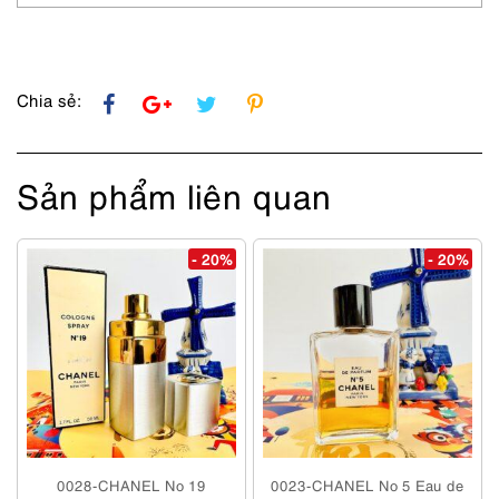
sử
dụng
số
lượng
Chia sẻ:
Sản phẩm liên quan
- 20%
- 20%
0028-CHANEL No 19
0023-CHANEL No 5 Eau de