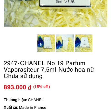
2947-CHANEL No 19 Parfum
Vaporasiteur 7.5ml-Nước hoa nữ-
Chưa sử dụng
(15% off )
893,000
₫
Giá
Giá
gốc
hiện
Thương hiệu:
CHANEL
Xuất xứ:
Made in France
là:
tại