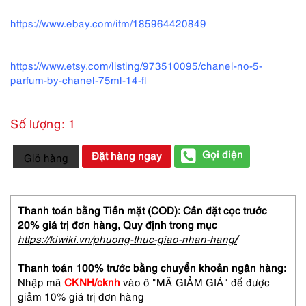
https://www.ebay.com/itm/185964420849
https://www.etsy.com/listing/973510095/chanel-no-5-
parfum-by-chanel-75ml-14-fl
Số lượng: 1
2947-
Gọi điện
Đặt hàng ngay
Giỏ hàng
CHANEL
No
19
Parfum
Thanh toán bằng Tiền mặt (COD): Cần đặt cọc trước
Vaporasiteur
20% giá trị đơn hàng,
Quy định trong mục
7.5ml-
https://kiwiki.vn/phuong-thuc-giao-nhan-hang
/
Nước
hoa
Thanh toán 100% trước bằng chuyển khoản ngân hàng:
nữ-
Nhập mã
CKNH/cknh
vào ô "MÃ GIẢM GIÁ" để được
Chưa
giảm 10% giá trị đơn hàng