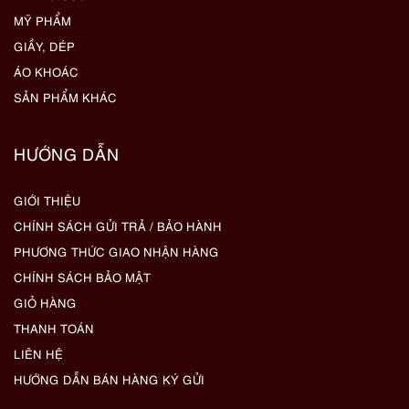
MỸ PHẨM
GIẦY, DÉP
ÁO KHOÁC
SẢN PHẨM KHÁC
HƯỚNG DẪN
GIỚI THIỆU
CHÍNH SÁCH GỬI TRẢ / BẢO HÀNH
PHƯƠNG THỨC GIAO NHẬN HÀNG
CHÍNH SÁCH BẢO MẬT
GIỎ HÀNG
THANH TOÁN
LIÊN HỆ
HƯỚNG DẪN BÁN HÀNG KÝ GỬI