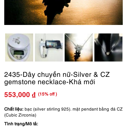
2435-Dây chuyền nữ-Silver & CZ
gemstone necklace-Khá mới
(15% off )
553,000
₫
Giá
Giá
gốc
hiện
Chất liệu:
bạc (silver stirling 925). mặt pendant bằng đá CZ
(Cubic Zirconia)
là:
tại
Tình trạng/Mô tả: