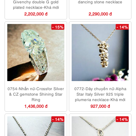
Givenchy double G gold
dancing stone necklace
plated necklace-Khá mới
2,202,000 đ
2,290,000 đ
- 15%
- 14%
0754-Nhẫn nữ-Crossfor Silver
0772-Dây chuyền nữ-Alpha
& CZ gemstone Shining Star
Star Italy Silver 925 triple
Ring
plumeria necklace-Khá mới
1,436,000 đ
927,000 đ
- 14%
- 14%