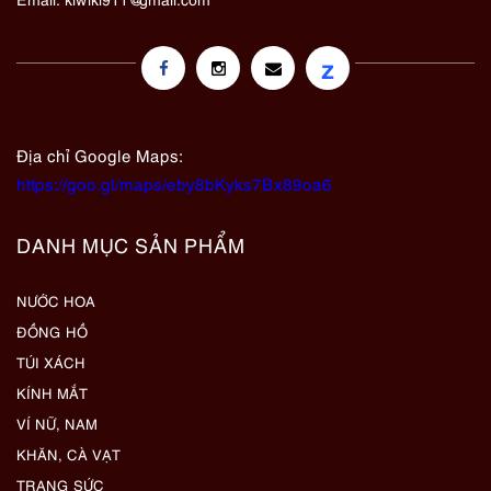
z
Địa chỉ Google Maps:
https://goo.gl/maps/eby8bKyks7Bx89oa6
DANH MỤC SẢN PHẨM
NƯỚC HOA
ĐỒNG HỒ
TÚI XÁCH
KÍNH MẮT
VÍ NỮ, NAM
KHĂN, CÀ VẠT
TRANG SỨC