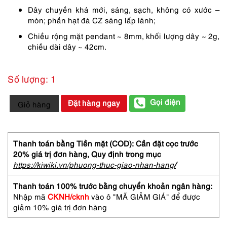
650,000 ₫.
là:
Dây chuyền khá mới, sáng, sạch, không có xước –
553,000 ₫.
mòn; phần hạt đá CZ sáng lấp lánh;
Chiều rộng mặt pendant ~ 8mm, khối lượng dây ~ 2g,
chiều dài dây ~ 42cm.
Số lượng: 1
2435-
Gọi điện
Đặt hàng ngay
Giỏ hàng
Dây
chuyền
nữ-
Silver
Thanh toán bằng Tiền mặt (COD): Cần đặt cọc trước
&
20% giá trị đơn hàng,
Quy định trong mục
CZ
https://kiwiki.vn/phuong-thuc-giao-nhan-hang
/
gemstone
necklace-
Thanh toán 100% trước bằng chuyển khoản ngân hàng:
Khá
Nhập mã
CKNH/cknh
vào ô "MÃ GIẢM GIÁ" để được
mới
giảm 10% giá trị đơn hàng
số