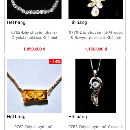
Hết hàng
Hết hàng
0752-Dây chuyền pha lê-
0770-Dây chuyền nữ-Attwood
Crystal necklace-Khá mới
& Sawyer necklace-Khá mới
1,850,000 đ
1,150,000 đ
- 14%
Hết hàng
Hết hàng
0762-Dây chuyền nữ-
0753-Dây chuyền nữ-Crossfor