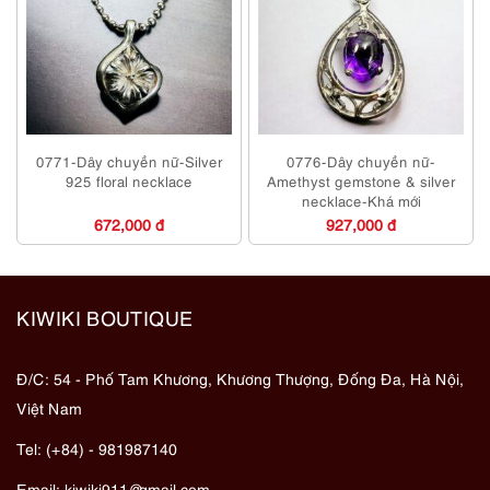
0771-Dây chuyền nữ-Silver
0776-Dây chuyền nữ-
925 floral necklace
Amethyst gemstone & silver
necklace-Khá mới
672,000 đ
927,000 đ
KIWIKI BOUTIQUE
Đ/C: 54 - Phố Tam Khương, Khương Thượng, Đống Đa, Hà Nội,
Việt Nam
Tel: (+84) - 981987140
Email:
kiwiki911@gmail.com