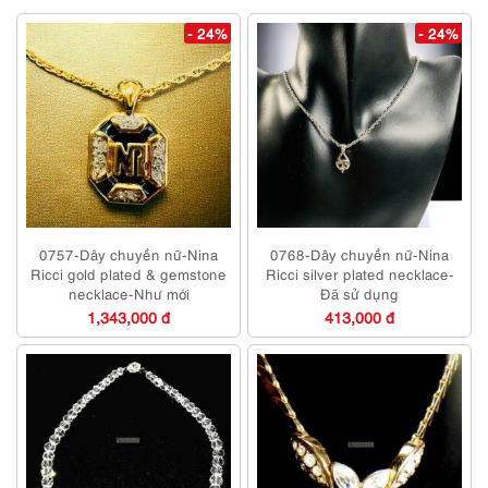
- 24%
- 24%
0757-Dây chuyền nữ-Nina
0768-Dây chuyền nữ-Nina
Ricci gold plated & gemstone
Ricci silver plated necklace-
necklace-Như mới
Đã sử dụng
1,343,000 đ
413,000 đ