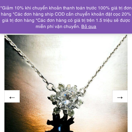
0
*Giảm 10% khi chuyển khoản thanh toán trước 100% giá trị đơn
DANH MỤC
hàng *Các đơn hàng ship COD cần chuyển khoản đặt cọc 20%
giá trị đơn hàng *Các đơn hàng có giá trị trên 1.5 triệu sẽ được
Trang chủ
SẢN PHẨM MỚI CẬP NHẬT
2435-Dây
miễn phí vận chuyển.
Bỏ qua
chuyền nữ-Silver & CZ gemstone necklace-Khá mới