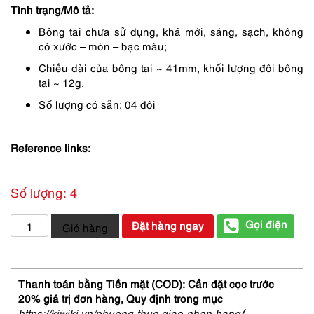
Tình trạng/Mô tả:
250,000 ₫.
là:
Bông tai chưa sử dụng, khá mới, sáng, sạch, không
188,000 ₫.
có xước – mòn – bạc màu;
Chiều dài của bông tai ~ 41mm, khối lượng đôi bông
tai ~ 12g.
Số lượng có sẵn: 04 đôi
Reference links:
Số lượng: 4
2432-
Gọi điện
Đặt hàng ngay
Giỏ hàng
Bông
tai
nữ-
Gold
Thanh toán bằng Tiền mặt (COD): Cần đặt cọc trước
color
20% giá trị đơn hàng,
Quy định trong mục
&
https://kiwiki.vn/phuong-thuc-giao-nhan-hang
/