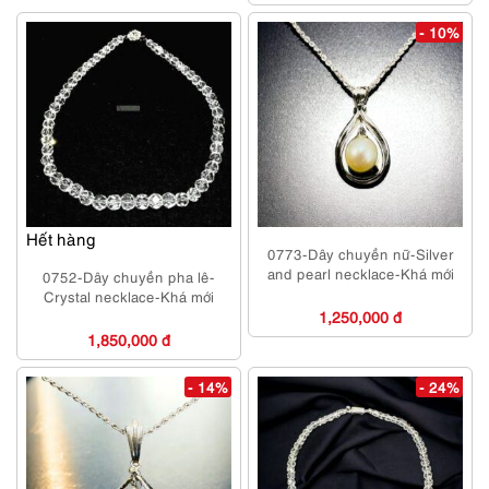
- 10%
Hết hàng
0773-Dây chuyền nữ-Silver
and pearl necklace-Khá mới
0752-Dây chuyền pha lê-
Crystal necklace-Khá mới
1,250,000 đ
1,850,000 đ
- 14%
- 24%