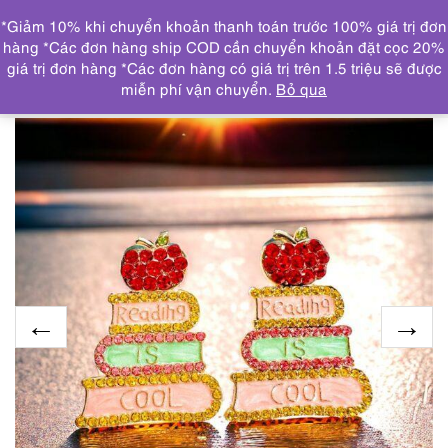
0
*Giảm 10% khi chuyển khoản thanh toán trước 100% giá trị đơn
DANH MỤC
hàng *Các đơn hàng ship COD cần chuyển khoản đặt cọc 20%
giá trị đơn hàng *Các đơn hàng có giá trị trên 1.5 triệu sẽ được
Trang chủ
TRANG SỨC
KHUYÊN TAI
2432-Bông tai
miễn phí vận chuyển.
Bỏ qua
nữ-Gold color & faux gemstone earrings-Mới/chưa sử dụng