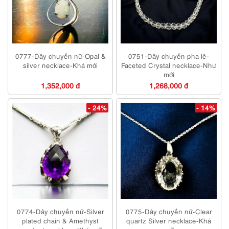
0777-Dây chuyền nữ-Opal &
0751-Dây chuyền pha lê-
silver necklace-Khá mới
Faceted Crystal necklace-Như
mới
1,352,000 đ
1,268,000 đ
- 24%
- 14%
0774-Dây chuyền nữ-Silver
0775-Dây chuyền nữ-Clear
plated chain & Amethyst
quartz Silver necklace-Khá