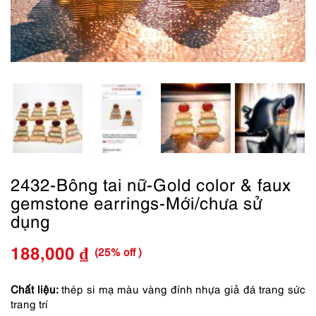
2432-Bông tai nữ-Gold color & faux
gemstone earrings-Mới/chưa sử
dụng
(25% off )
188,000
₫
Giá
Giá
gốc
hiện
Chất liệu:
thép si mạ màu vàng đính nhựa giả đá trang sức
trang trí
là:
tại