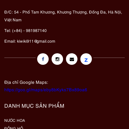
Đ/C: 54 - Phố Tam Khương, Khương Thượng, Đống Đa, Hà Nội,
Việt Nam
Tel: (+84) - 981987140
Email:
kiwiki911@gmail.com
z
Địa chỉ Google Maps:
https://goo.gl/maps/eby8bKyks7Bx89oa6
DANH MỤC SẢN PHẨM
NƯỚC HOA
ĐỒNG HỒ