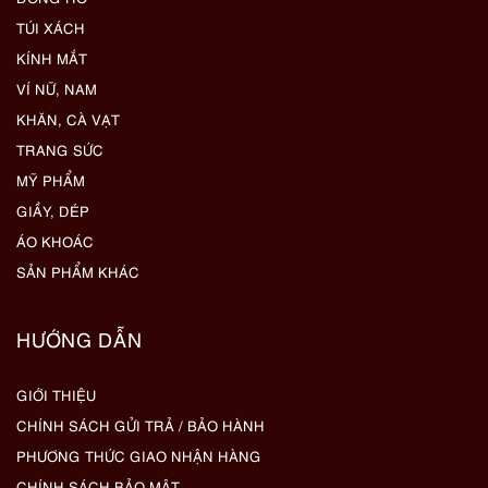
TÚI XÁCH
KÍNH MẮT
VÍ NỮ, NAM
KHĂN, CÀ VẠT
TRANG SỨC
MỸ PHẨM
GIẦY, DÉP
ÁO KHOÁC
SẢN PHẨM KHÁC
HƯỚNG DẪN
GIỚI THIỆU
CHÍNH SÁCH GỬI TRẢ / BẢO HÀNH
PHƯƠNG THỨC GIAO NHẬN HÀNG
CHÍNH SÁCH BẢO MẬT