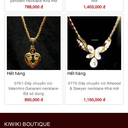
pendant necklace-Khá mới
mới
788,000 đ
1,403,000 đ
Hết hàng
Hết hàng
0761-Dây chuyền nữ-
0770-Dây chuyền nữ-Attwood
Valentino Garavani necklace-
& Sawyer necklace-Khá mới
Đã sử dụng
850,000 đ
1,150,000 đ
KIWIKI BOUTIQUE