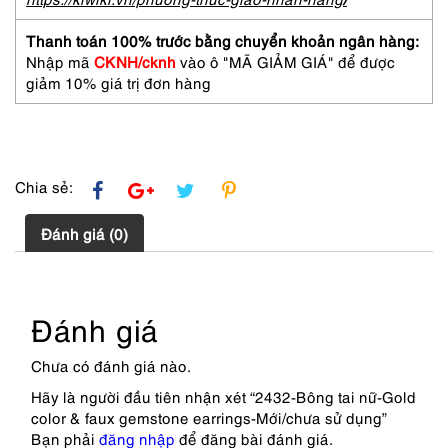
faux
gemstone
Thanh toán 100% trước bằng chuyển khoản ngân hàng:
earrings-
Nhập mã
CKNH/cknh
vào ô "MÃ GIẢM GIÁ" để được
Mới/chưa
giảm 10% giá trị đơn hàng
sử
dụng
số
lượng
Chia sẻ:
Đánh giá (0)
Đánh giá
Chưa có đánh giá nào.
Hãy là người đầu tiên nhận xét “2432-Bông tai nữ-Gold
color & faux gemstone earrings-Mới/chưa sử dụng”
Bạn phải
đăng nhập
để đăng bài đánh giá.