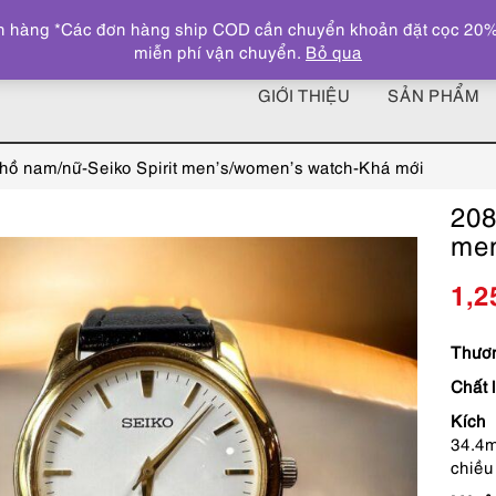
 hàng *Các đơn hàng ship COD cần chuyển khoản đặt cọc 20% giá
miễn phí vận chuyển.
Bỏ qua
GIỚI THIỆU
SẢN PHẨM
hồ nam/nữ-Seiko Spirit men’s/women’s watch-Khá mới
208
men
1,2
Thươn
Chất 
Kích 
34.4
chiều