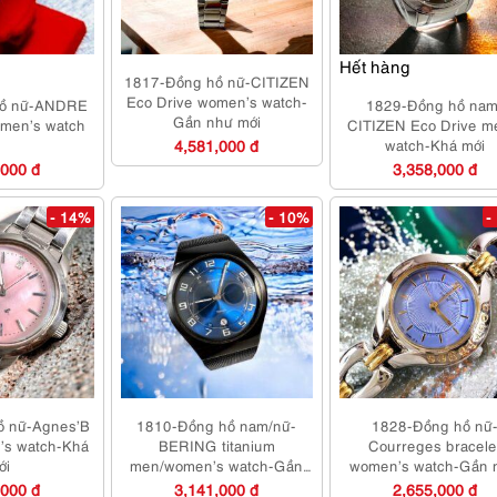
Hết hàng
1817-Đồng hồ nữ-CITIZEN
Eco Drive women’s watch-
hồ nữ-ANDRE
1829-Đồng hồ nam
Gần như mới
en’s watch
CITIZEN Eco Drive m
4,581,000 đ
watch-Khá mới
,000 đ
3,358,000 đ
- 14%
- 10%
-
ồ nữ-Agnes’B
1810-Đồng hồ nam/nữ-
1828-Đồng hồ nữ
’s watch-Khá
BERING titanium
Courreges bracele
ới
men/women’s watch-Gần
women’s watch-Gần 
như mới
mới
,000 đ
3,141,000 đ
2,655,000 đ