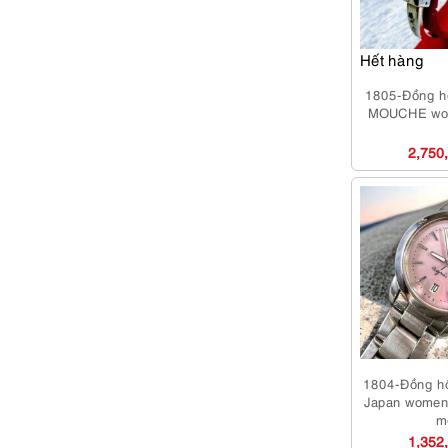
Hết hàng
1805-Đồng 
MOUCHE wom
2,750
1804-Đồng h
Japan women
m
1,352