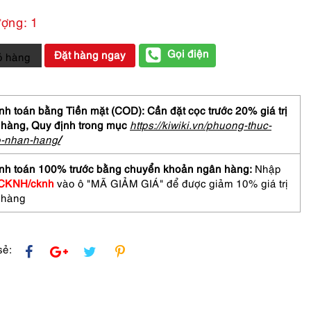
ượng: 1
Gọi điện
Đặt hàng ngay
ỏ hàng
ữ-
h toán bằng Tiền mặt (COD): Cần đặt cọc trước 20% giá trị
 hàng,
Quy định trong mục
https://kiwiki.vn/phuong-thuc-
/women's
o-nhan-hang
/
-
nh toán 100% trước bằng chuyển khoản ngân hàng:
Nhập
CKNH/cknh
vào ô "MÃ GIẢM GIÁ" để được giảm 10% giá trị
 hàng
sẻ: