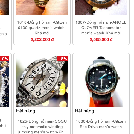
1818-Đồng hồ nam-Citizen
1807-Đồng hồ nam-ANGEL
6100 quartz men’s watch-
CLOVER Tachometer
-
Khá mới
men’s watch-Khá mới
en’s
2,202,000 đ
2,565,000 đ
 10%
- 8%
Hết hàng
Hết hàng
-
t
1825-Đồng hồ nam-COGU
1830-Đồng hồ nam-Citizen
như
Italy automatic winding
Eco Drive men’s watch
jumping men’s watch-Khá