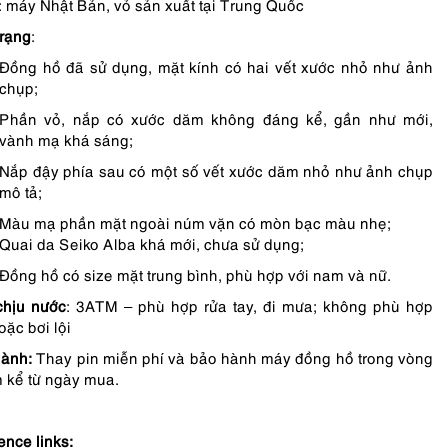
: máy Nhật Bản, vỏ sản xuất tại Trung Quốc
trạng
:
Đồng hồ đã sử dụng, mặt kính có hai vết xước nhỏ như ảnh
chụp;
Phần vỏ, nắp có xước dăm không đáng kể, gần như mới,
vành mạ khá sáng;
Nắp đậy phía sau có một số vết xước dăm nhỏ như ảnh chụp
mô tả;
Màu mạ phần mặt ngoài núm vặn có mòn bạc màu nhẹ;
Quai da Seiko Alba khá mới, chưa sử dụng;
Đồng hồ có size mặt trung bình, phù hợp với nam và nữ.
chịu nước
: 3ATM – phù hợp rửa tay, đi mưa; không phù hợp
oặc bơi lội
ành:
Thay pin miễn phí và bảo hành máy đồng hồ trong vòng
 kể từ ngày mua.
ence links: