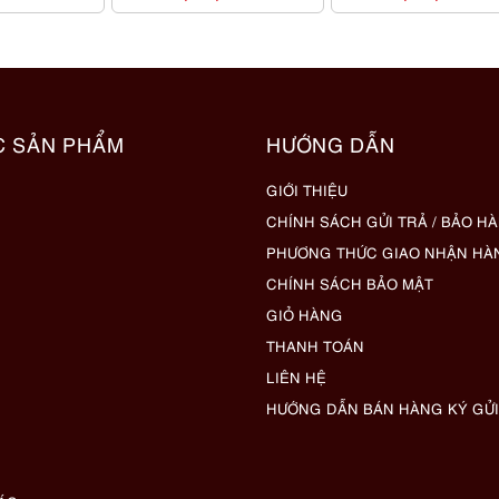
C SẢN PHẨM
HƯỚNG DẪN
GIỚI THIỆU
CHÍNH SÁCH GỬI TRẢ / BẢO H
PHƯƠNG THỨC GIAO NHẬN HÀ
CHÍNH SÁCH BẢO MẬT
GIỎ HÀNG
THANH TOÁN
LIÊN HỆ
HƯỚNG DẪN BÁN HÀNG KÝ GỬI