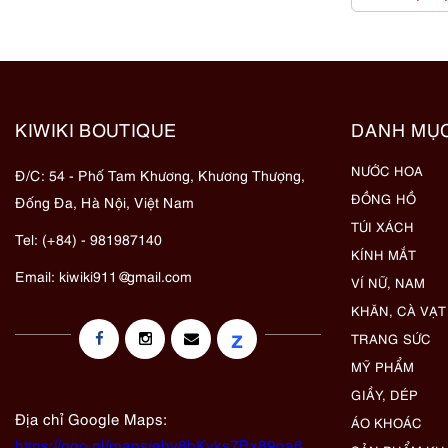
KIWIKI BOUTIQUE
DANH MỤ
NƯỚC HOA
Đ/C: 54 - Phố Tam Khương, Khương Thượng,
ĐỒNG HỒ
Đống Đa, Hà Nội, Việt Nam
TÚI XÁCH
Tel: (+84) - 981987140
KÍNH MẮT
Email:
kiwiki911@gmail.com
VÍ NỮ, NAM
KHĂN, CÀ VẠT
z
TRANG SỨC
MỸ PHẨM
GIẦY, DÉP
Địa chỉ Google Maps:
ÁO KHOÁC
https://goo.gl/maps/eby8bKyks7Bx89oa6