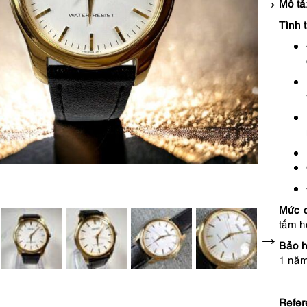
Mô tả
Tình 
Mức 
tắm h
Bảo h
1 năm
Refer