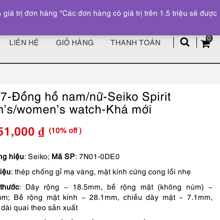
Đăng ký
Tài khoản
z
 trị đơn hàng *Các đơn hàng có giá trị trên 1.5 triệu sẽ được
0
LIÊN HỆ
GIỎ HÀNG
THANH TOÁN
7-Đồng hồ nam/nữ-Seiko Spirit
’s/women’s watch-Khá mới
(10% off )
51,000
₫
Giá
Giá
gốc
hiện
g hiệu
: Seiko;
Mã SP
: 7N01-0DE0
liệu
: thép chống gỉ mạ vàng, mặt kính cứng cong lồi nhẹ
là:
tại
thước
: Dây rộng ~ 18.5mm, bề rộng mặt (không núm) ~
1,390,000 ₫.
là:
mm; Bề rộng mặt kính ~ 28.1mm, chiều dày mặt ~ 7.1mm,
1,251,000 ₫.
 dài quai theo sản xuất