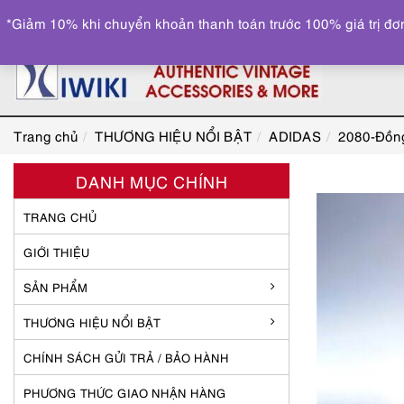
*Giảm 10% khi chuyển khoản thanh toán trước 100% giá trị đơn
Trang chủ
THƯƠNG HIỆU NỔI BẬT
ADIDAS
2080-Đồng
DANH MỤC CHÍNH
TRANG CHỦ
GIỚI THIỆU
SẢN PHẨM
THƯƠNG HIỆU NỔI BẬT
CHÍNH SÁCH GỬI TRẢ / BẢO HÀNH
PHƯƠNG THỨC GIAO NHẬN HÀNG