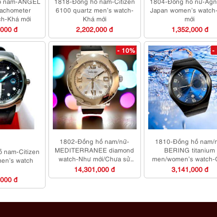
ồ nam-ANGEL
1818-Đồng hồ nam-Citizen
1804-Đồng hồ nữ-Agn
achometer
6100 quartz men’s watch-
Japan women’s watch
ch-Khá mới
Khá mới
mới
,000 đ
2,202,000 đ
1,352,000 đ
- 10%
-
1802-Đồng hồ nam/nữ-
1810-Đồng hồ nam/
MEDITERRANEE diamond
BERING titanium
 nam-Citizen
watch-Như mới/Chưa sử
men/women’s watch-
men’s watch
dụng
như mới
14,301,000 đ
3,141,000 đ
,000 đ