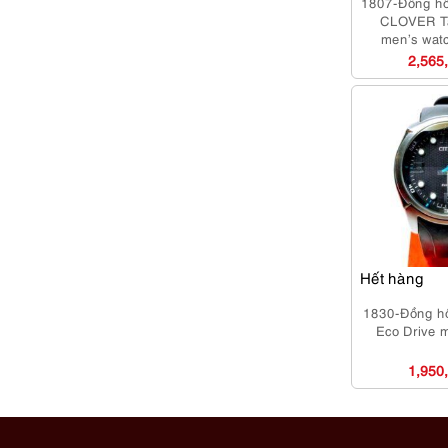
1807-Đồng h
CLOVER T
men’s wat
2,565
Hết hàng
1830-Đồng hồ
Eco Drive 
1,950