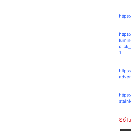
https
https
lumin
clic
1
https
adven
https
stain
Số l