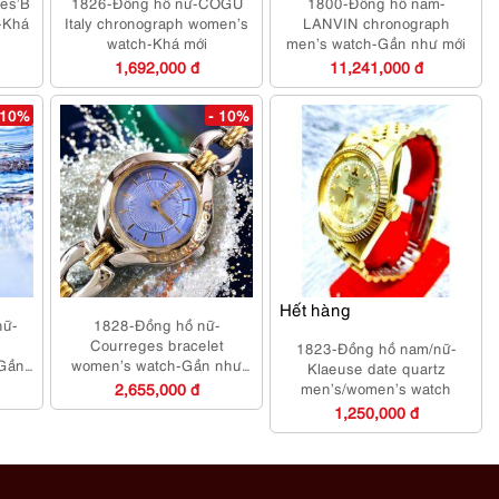
es’B
1826-Đồng hồ nữ-COGU
1800-Đồng hồ nam-
-Khá
Italy chronograph women’s
LANVIN chronograph
watch-Khá mới
men’s watch-Gần như mới
1,692,000 đ
11,241,000 đ
 10%
- 10%
Hết hàng
nữ-
1828-Đồng hồ nữ-
Courreges bracelet
1823-Đồng hồ nam/nữ-
Gần
women’s watch-Gần như
Klaeuse date quartz
mới
2,655,000 đ
men’s/women’s watch
1,250,000 đ