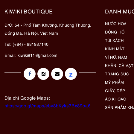
KIWIKI BOUTIQUE
DANH MỤ
NƯỚC HOA
Đ/C: 54 - Phố Tam Khương, Khương Thượng,
ĐỒNG HỒ
Đống Đa, Hà Nội, Việt Nam
TÚI XÁCH
Tel: (+84) - 981987140
KÍNH MẮT
Email:
kiwiki911@gmail.com
VÍ NỮ, NAM
KHĂN, CÀ VẠT
z
TRANG SỨC
MỸ PHẨM
GIẦY, DÉP
Địa chỉ Google Maps:
ÁO KHOÁC
https://goo.gl/maps/eby8bKyks7Bx89oa6
SẢN PHẨM KH