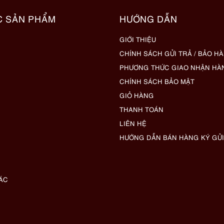
C SẢN PHẨM
HƯỚNG DẪN
GIỚI THIỆU
CHÍNH SÁCH GỬI TRẢ / BẢO H
PHƯƠNG THỨC GIAO NHẬN HÀ
CHÍNH SÁCH BẢO MẬT
GIỎ HÀNG
THANH TOÁN
LIÊN HỆ
HƯỚNG DẪN BÁN HÀNG KÝ GỬI
ÁC