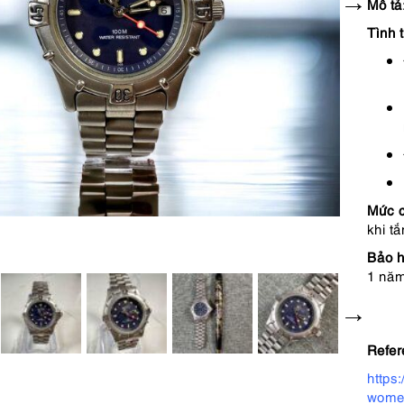
Mô tả
Tình 
Mức c
khi t
Bảo h
1 năm
Refer
https
women