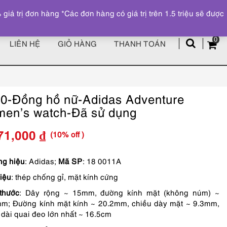
Đăng ký
Tài khoản
z
 trị đơn hàng *Các đơn hàng có giá trị trên 1.5 triệu sẽ được
0
LIÊN HỆ
GIỎ HÀNG
THANH TOÁN
0-Đồng hồ nữ-Adidas Adventure
en’s watch-Đã sử dụng
(10% off )
71,000
₫
Giá
Giá
gốc
hiện
g hiệu
: Adidas;
Mã SP
: 18 0011A
liệu
: thép chống gỉ, mặt kính cứng
là:
tại
thước
: Dây rộng ~ 15mm, đường kính mặt (không núm) ~
1,190,000 ₫.
là:
m; Đường kính mặt kính ~ 20.2mm, chiều dày mặt ~ 9.3mm,
1,071,000 ₫.
 dài quai đeo lớn nhất ~ 16.5cm