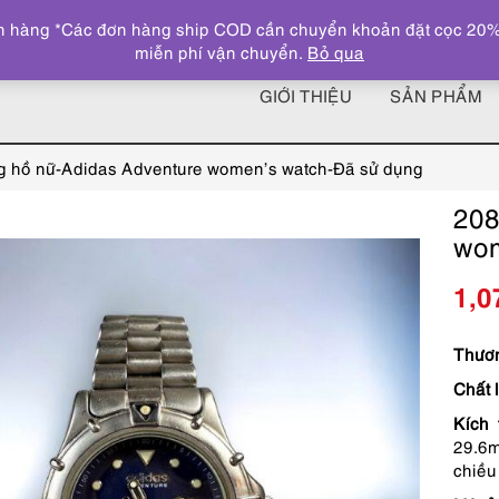
 hàng *Các đơn hàng ship COD cần chuyển khoản đặt cọc 20% giá
miễn phí vận chuyển.
Bỏ qua
GIỚI THIỆU
SẢN PHẨM
 hồ nữ-Adidas Adventure women’s watch-Đã sử dụng
208
wom
1,0
Thươn
Chất 
Kích 
29.6m
chiều