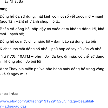
: máy Nhật Bản
trạng
:
Đồng hồ đã sử dụng, mặt kính có một số vết xước mờ – mảnh
(góc 12h – 2h) như ảnh chụp mô tả;
Phần vỏ đồng hồ, nắp đậy có xước dăm không đáng kể, khá
mới – sạch sẽ;
Đồng hồ có mức chịu nước tốt – đảm bảo sử dụng lâu bền;
Kích thước mặt đồng hồ nhỏ – phù hợp cổ tay nữ vừa và nhỏ.
hịu nước
: 10ATM – phù hợp rửa tay, đi mưa, có thể sử dụng
ắm; không phù hợp bơi lội
ành:
Thay pin miễn phí và bảo hành máy đồng hồ trong vòng
 kể từ ngày mua.
ence links:
://www.etsy.com/uk/listing/1319291528/vintage-beautiful-
-ladies-adidas