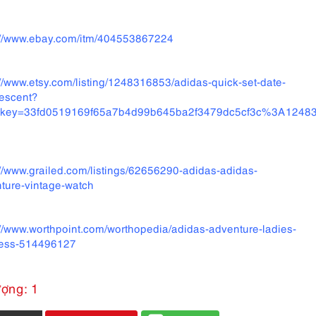
://www.ebay.com/itm/404553867224
://www.etsy.com/listing/1248316853/adidas-quick-set-date-
escent?
k_key=33fd0519169f65a7b4d99b645ba2f3479dc5cf3c%3A12483
://www.grailed.com/listings/62656290-adidas-adidas-
ture-vintage-watch
://www.worthpoint.com/worthopedia/adidas-adventure-ladies-
less-514496127
ượng: 1