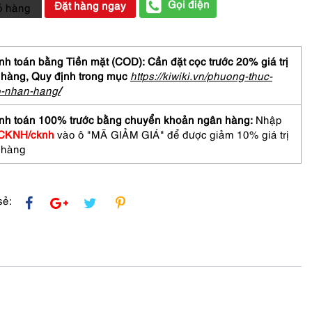
Gọi điện
Đặt hàng ngay
ỏ hàng
s
h toán bằng Tiền mặt (COD): Cần đặt cọc trước 20% giá trị
ture
 hàng,
Quy định trong mục
https://kiwiki.vn/phuong-thuc-
n's
o-nhan-hang
/
-
nh toán 100% trước bằng chuyển khoản ngân hàng:
Nhập
CKNH/cknh
vào ô "MÃ GIẢM GIÁ" để được giảm 10% giá trị
 hàng
sẻ: